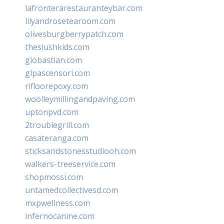
lafronterarestauranteybar.com
lilyandrosetearoom.com
olivesburgberrypatch.com
theslushkids.com
giobastian.com
glpascensori.com
rifloorepoxy.com
woolleymillingandpaving.com
uptonpvd.com
2troublegrill.com
casateranga.com
sticksandstonesstudiooh.com
walkers-treeservice.com
shopmossi.com
untamedcollectivesd.com
mxpwellness.com
infernocanine.com