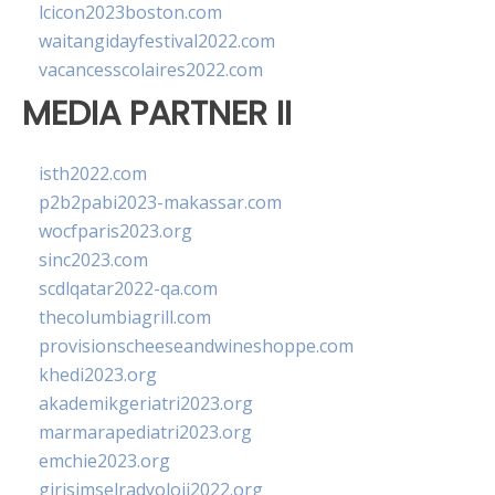
lcicon2023boston.com
waitangidayfestival2022.com
vacancesscolaires2022.com
MEDIA PARTNER II
isth2022.com
p2b2pabi2023-makassar.com
wocfparis2023.org
sinc2023.com
scdlqatar2022-qa.com
thecolumbiagrill.com
provisionscheeseandwineshoppe.com
khedi2023.org
akademikgeriatri2023.org
marmarapediatri2023.org
emchie2023.org
girisimselradyoloji2022.org