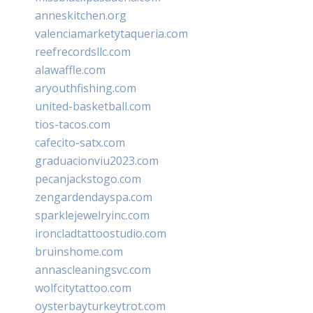
anneskitchen.org
valenciamarketytaqueria.com
reefrecordsllc.com
alawaffle.com
aryouthfishing.com
united-basketball.com
tios-tacos.com
cafecito-satx.com
graduacionviu2023.com
pecanjackstogo.com
zengardendayspa.com
sparklejewelryinc.com
ironcladtattoostudio.com
bruinshome.com
annascleaningsvc.com
wolfcitytattoo.com
oysterbayturkeytrot.com