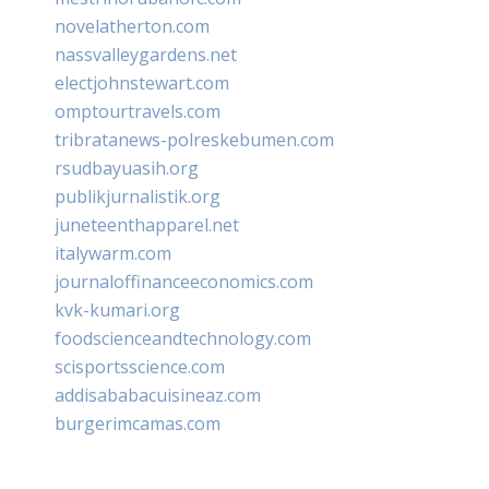
novelatherton.com
nassvalleygardens.net
electjohnstewart.com
omptourtravels.com
tribratanews-polreskebumen.com
rsudbayuasih.org
publikjurnalistik.org
juneteenthapparel.net
italywarm.com
journaloffinanceeconomics.com
kvk-kumari.org
foodscienceandtechnology.com
scisportsscience.com
addisababacuisineaz.com
burgerimcamas.com