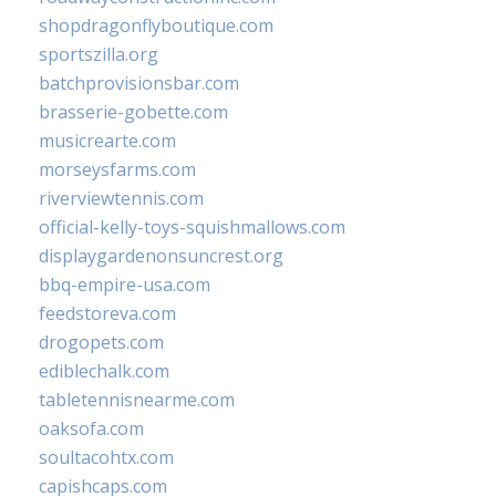
shopdragonflyboutique.com
sportszilla.org
batchprovisionsbar.com
brasserie-gobette.com
musicrearte.com
morseysfarms.com
riverviewtennis.com
official-kelly-toys-squishmallows.com
displaygardenonsuncrest.org
bbq-empire-usa.com
feedstoreva.com
drogopets.com
ediblechalk.com
tabletennisnearme.com
oaksofa.com
soultacohtx.com
capishcaps.com