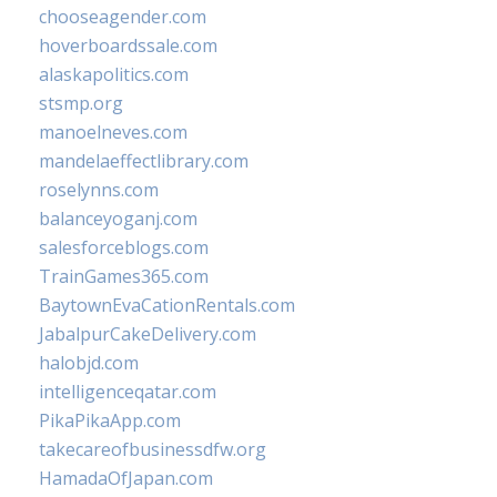
chooseagender.com
hoverboardssale.com
alaskapolitics.com
stsmp.org
manoelneves.com
mandelaeffectlibrary.com
roselynns.com
balanceyoganj.com
salesforceblogs.com
TrainGames365.com
BaytownEvaCationRentals.com
JabalpurCakeDelivery.com
halobjd.com
intelligenceqatar.com
PikaPikaApp.com
takecareofbusinessdfw.org
HamadaOfJapan.com