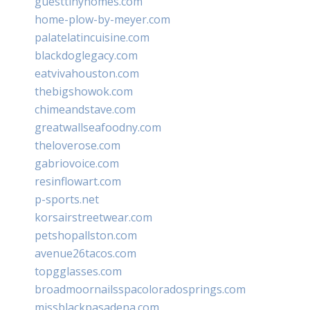
guesttinyhomes.com
home-plow-by-meyer.com
palatelatincuisine.com
blackdoglegacy.com
eatvivahouston.com
thebigshowok.com
chimeandstave.com
greatwallseafoodny.com
theloverose.com
gabriovoice.com
resinflowart.com
p-sports.net
korsairstreetwear.com
petshopallston.com
avenue26tacos.com
topgglasses.com
broadmoornailsspacoloradosprings.com
missblackpasadena.com