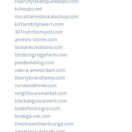
rivercitysteampunkexpo.com
kchoops.net
mountainsideskateshop.com
kirtlandcitytavern.com
301nutritionspot.com
ammos-stores.com
loceanecreations.com
birdsongridgefarm.com
joiedevivblog.com
valera-amsterdam.com
libertybrandhemp.com
norwoodinnwi.com
neighboursmarket.com
blackanguscareers.com
bolesfororegon.com
bodega-ole.com
thestreamlinerlounge.com
mestrinorubanofc.com