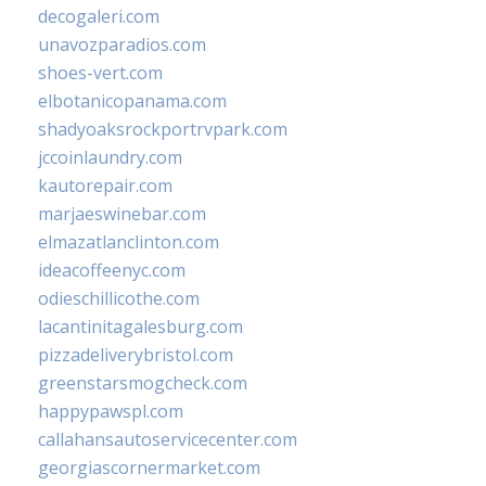
decogaleri.com
unavozparadios.com
shoes-vert.com
elbotanicopanama.com
shadyoaksrockportrvpark.com
jccoinlaundry.com
kautorepair.com
marjaeswinebar.com
elmazatlanclinton.com
ideacoffeenyc.com
odieschillicothe.com
lacantinitagalesburg.com
pizzadeliverybristol.com
greenstarsmogcheck.com
happypawspl.com
callahansautoservicecenter.com
georgiascornermarket.com