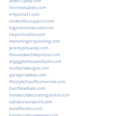
ameri-camp.com
hrsreceivables.com
empconst1.com
cinderella-support.com
bigpinkrestaurant.com
inspirehuahin.com
memmingerspainting.com
jeremypbeasley.com
thesandwichdepotcos.com
drgiggleshouseofpain.com
hotflashdesigns.com
garagenadeau.com
lifestylechauffeurservice.com
EverNewNails.com
insideoutdecoratingcentre.com
salvatoresinpoint.com
jovialfloralco.com
johnlscotthometeam.com