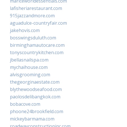
mariceworldessentials.com
lafisheriarestaurant.com
915jazzandmore.com
aguadulce-countryfair.com
jakehovis.com
bosswingsduluth.com
birminghamautocare.com
tonyscountrykitchen.com
jbellasnailspa.com
mychaihouse.com
alvisgrooming.com
thegeorginaestate.com
blythewoodseafood.com
paolosdelibangkok.com
bobacove.com
phoone24brookfield.com
mickeybarmama.com
roadwayconstructioninc.com