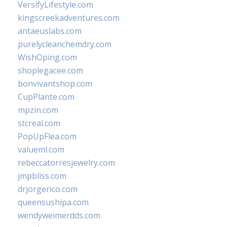
VersifyLifestyle.com
kingscreekadventures.com
antaeuslabs.com
purelycleanchemdry.com
WishOping.com
shoplegacee.com
bonvivantshop.com
CupPlante.com
mpzin.com
stcreal.com
PopUpFlea.com
valueml.com
rebeccatorresjewelry.com
jmpbliss.com
drjorgerico.com
queensushipa.com
wendyweimerdds.com