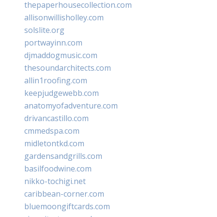
thepaperhousecollection.com
allisonwillisholley.com
solslite.org
portwayinn.com
djmaddogmusic.com
thesoundarchitects.com
allin1roofing.com
keepjudgewebb.com
anatomyofadventure.com
drivancastillo.com
cmmedspa.com
midletontkd.com
gardensandgrills.com
basilfoodwine.com
nikko-tochigi.net
caribbean-corner.com
bluemoongiftcards.com