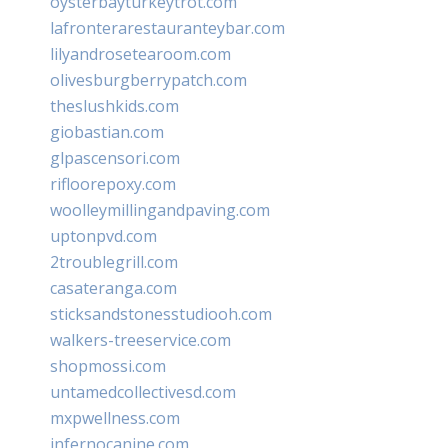
oysterbayturkeytrot.com
lafronterarestauranteybar.com
lilyandrosetearoom.com
olivesburgberrypatch.com
theslushkids.com
giobastian.com
glpascensori.com
rifloorepoxy.com
woolleymillingandpaving.com
uptonpvd.com
2troublegrill.com
casateranga.com
sticksandstonesstudiooh.com
walkers-treeservice.com
shopmossi.com
untamedcollectivesd.com
mxpwellness.com
infernocanine.com