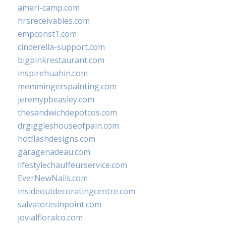
ameri-camp.com
hrsreceivables.com
empconst1.com
cinderella-support.com
bigpinkrestaurant.com
inspirehuahin.com
memmingerspainting.com
jeremypbeasley.com
thesandwichdepotcos.com
drgiggleshouseofpain.com
hotflashdesigns.com
garagenadeau.com
lifestylechauffeurservice.com
EverNewNails.com
insideoutdecoratingcentre.com
salvatoresinpoint.com
jovialfloralco.com