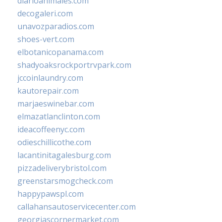
diarioanimales.com
decogaleri.com
unavozparadios.com
shoes-vert.com
elbotanicopanama.com
shadyoaksrockportrvpark.com
jccoinlaundry.com
kautorepair.com
marjaeswinebar.com
elmazatlanclinton.com
ideacoffeenyc.com
odieschillicothe.com
lacantinitagalesburg.com
pizzadeliverybristol.com
greenstarsmogcheck.com
happypawspl.com
callahansautoservicecenter.com
georgiascornermarket.com