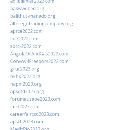
adlibilimler2023.com
naswwebed.org
balithut-manado.org
alteregotradingcompany.org
aprce2022.com
ibie2022.com
sbcc-2022.com
AngolaOilAndGas2022.com
Convoy4Freedom2022.com
grur2023.org
hkhk2023.org
napm2023.org
apsdfd2023.org
forumausape2023.com
imkl2023.com
careerfaircsd2023.com
apsth2023.com
MedItRio2023.org