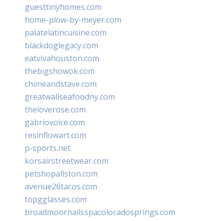
guesttinyhomes.com
home-plow-by-meyer.com
palatelatincuisine.com
blackdoglegacy.com
eatvivahouston.com
thebigshowok.com
chimeandstave.com
greatwallseafoodny.com
theloverose.com
gabriovoice.com
resinflowart.com
p-sports.net
korsairstreetwear.com
petshopallston.com
avenue26tacos.com
topgglasses.com
broadmoornailsspacoloradosprings.com