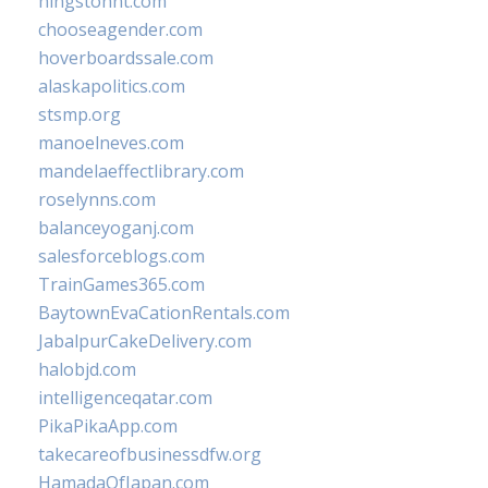
hingstonnt.com
chooseagender.com
hoverboardssale.com
alaskapolitics.com
stsmp.org
manoelneves.com
mandelaeffectlibrary.com
roselynns.com
balanceyoganj.com
salesforceblogs.com
TrainGames365.com
BaytownEvaCationRentals.com
JabalpurCakeDelivery.com
halobjd.com
intelligenceqatar.com
PikaPikaApp.com
takecareofbusinessdfw.org
HamadaOfJapan.com