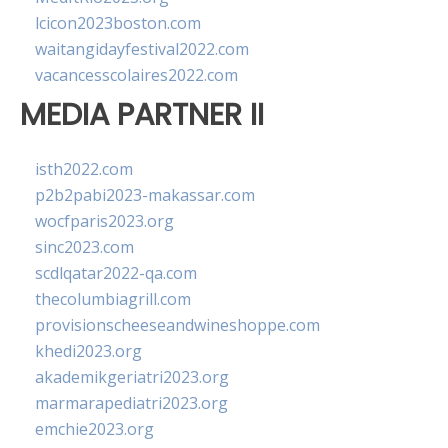
lcicon2023boston.com
waitangidayfestival2022.com
vacancesscolaires2022.com
MEDIA PARTNER II
isth2022.com
p2b2pabi2023-makassar.com
wocfparis2023.org
sinc2023.com
scdlqatar2022-qa.com
thecolumbiagrill.com
provisionscheeseandwineshoppe.com
khedi2023.org
akademikgeriatri2023.org
marmarapediatri2023.org
emchie2023.org