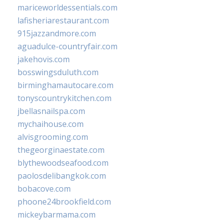
mariceworldessentials.com
lafisheriarestaurant.com
915jazzandmore.com
aguadulce-countryfair.com
jakehovis.com
bosswingsduluth.com
birminghamautocare.com
tonyscountrykitchen.com
jbellasnailspa.com
mychaihouse.com
alvisgrooming.com
thegeorginaestate.com
blythewoodseafood.com
paolosdelibangkok.com
bobacove.com
phoone24brookfield.com
mickeybarmama.com