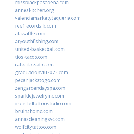
missblackpasadena.com
anneskitchen.org
valenciamarketytaqueria.com
reefrecordsllc.com
alawaffle.com
aryouthfishing.com
united-basketball.com
tios-tacos.com
cafecito-satx.com
graduacionviu2023.com
pecanjackstogo.com
zengardendayspa.com
sparklejewelryinc.com
ironcladtattoostudio.com
bruinshome.com
annascleaningsvc.com
wolfcitytattoo.com