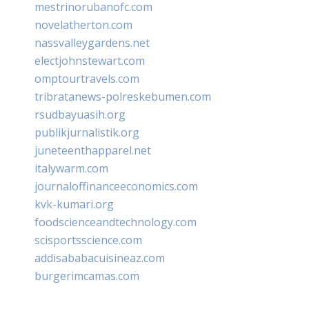
mestrinorubanofc.com
novelatherton.com
nassvalleygardens.net
electjohnstewart.com
omptourtravels.com
tribratanews-polreskebumen.com
rsudbayuasih.org
publikjurnalistik.org
juneteenthapparel.net
italywarm.com
journaloffinanceeconomics.com
kvk-kumari.org
foodscienceandtechnology.com
scisportsscience.com
addisababacuisineaz.com
burgerimcamas.com