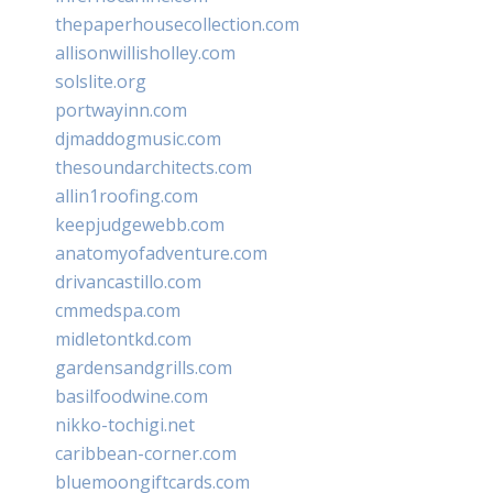
thepaperhousecollection.com
allisonwillisholley.com
solslite.org
portwayinn.com
djmaddogmusic.com
thesoundarchitects.com
allin1roofing.com
keepjudgewebb.com
anatomyofadventure.com
drivancastillo.com
cmmedspa.com
midletontkd.com
gardensandgrills.com
basilfoodwine.com
nikko-tochigi.net
caribbean-corner.com
bluemoongiftcards.com