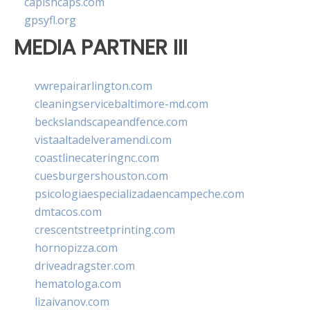
capishcaps.com
gpsyfl.org
MEDIA PARTNER III
vwrepairarlington.com
cleaningservicebaltimore-md.com
beckslandscapeandfence.com
vistaaltadelveramendi.com
coastlinecateringnc.com
cuesburgershouston.com
psicologiaespecializadaencampeche.com
dmtacos.com
crescentstreetprinting.com
hornopizza.com
driveadragster.com
hematologa.com
lizaivanov.com