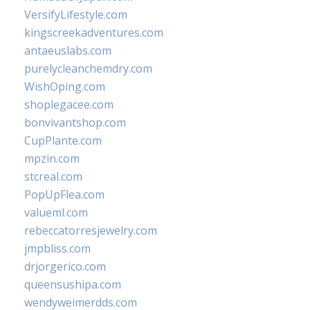
VersifyLifestyle.com
kingscreekadventures.com
antaeuslabs.com
purelycleanchemdry.com
WishOping.com
shoplegacee.com
bonvivantshop.com
CupPlante.com
mpzin.com
stcreal.com
PopUpFlea.com
valueml.com
rebeccatorresjewelry.com
jmpbliss.com
drjorgerico.com
queensushipa.com
wendyweimerdds.com