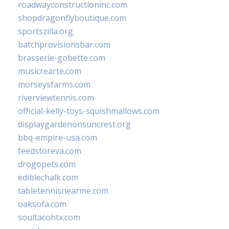
roadwayconstructioninc.com
shopdragonflyboutique.com
sportszilla.org
batchprovisionsbar.com
brasserie-gobette.com
musicrearte.com
morseysfarms.com
riverviewtennis.com
official-kelly-toys-squishmallows.com
displaygardenonsuncrest.org
bbq-empire-usa.com
feedstoreva.com
drogopets.com
ediblechalk.com
tabletennisnearme.com
oaksofa.com
soultacohtx.com