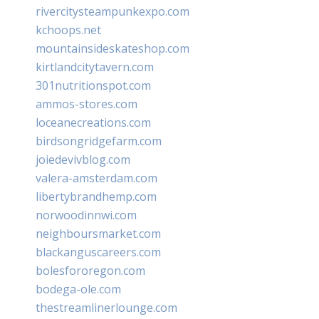
rivercitysteampunkexpo.com
kchoops.net
mountainsideskateshop.com
kirtlandcitytavern.com
301nutritionspot.com
ammos-stores.com
loceanecreations.com
birdsongridgefarm.com
joiedevivblog.com
valera-amsterdam.com
libertybrandhemp.com
norwoodinnwi.com
neighboursmarket.com
blackanguscareers.com
bolesfororegon.com
bodega-ole.com
thestreamlinerlounge.com