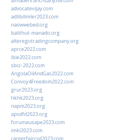
almadenranchsanjose.com
advocatevijay.com
adlibilimler2023.com
naswwebed.org
balithut-manado.org
alteregotradingcompany.org
aprce2022.com
ibie2022.com
sbcc-2022.com
AngolaOilAndGas2022.com
Convoy4Freedom2022.com
grur2023.org
hkhk2023.org
napm2023.org
apsdfd2023.org
forumausape2023.com
imkl2023.com
careerfaircsd2023.com