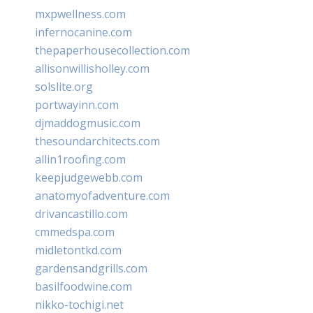
mxpwellness.com
infernocanine.com
thepaperhousecollection.com
allisonwillisholley.com
solslite.org
portwayinn.com
djmaddogmusic.com
thesoundarchitects.com
allin1roofing.com
keepjudgewebb.com
anatomyofadventure.com
drivancastillo.com
cmmedspa.com
midletontkd.com
gardensandgrills.com
basilfoodwine.com
nikko-tochigi.net