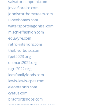
salvatoresinpoint.com
jovialfloralco.com
johnlscotthometeam.com
u-seehomes.com
watersportslagonissi.com
mischieffashion.com
eduwyre.com
retro-interiors.com
theblvd-boise.com
fpet2023.org
e-smart2022.org
ngrc2022.org
leesfamilyfoods.com
lewis-lewis-cpas.com
eleontennis.com
cyetus.com
bradfordshops.com