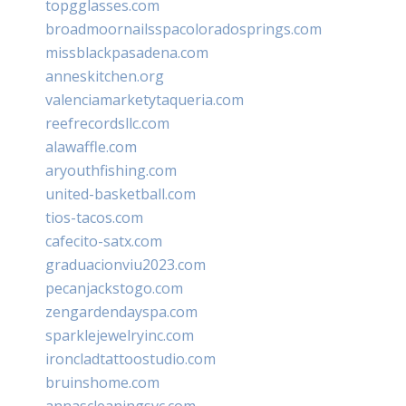
topgglasses.com
broadmoornailsspacoloradosprings.com
missblackpasadena.com
anneskitchen.org
valenciamarketytaqueria.com
reefrecordsllc.com
alawaffle.com
aryouthfishing.com
united-basketball.com
tios-tacos.com
cafecito-satx.com
graduacionviu2023.com
pecanjackstogo.com
zengardendayspa.com
sparklejewelryinc.com
ironcladtattoostudio.com
bruinshome.com
annascleaningsvc.com