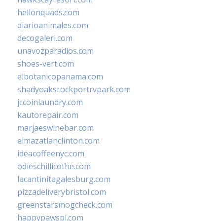
hellonquads.com
diarioanimales.com
decogaleri.com
unavozparadios.com
shoes-vert.com
elbotanicopanama.com
shadyoaksrockportrvpark.com
jccoinlaundry.com
kautorepair.com
marjaeswinebar.com
elmazatlanclinton.com
ideacoffeenyc.com
odieschillicothe.com
lacantinitagalesburg.com
pizzadeliverybristol.com
greenstarsmogcheck.com
happypawspl.com