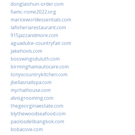
donglaishun-order.com
fiamc-rome2022.org
mariceworldessentials.com
lafisheriarestaurant.com
915jazzandmore.com
aguadulce-countryfair.com
jakehovis.com
bosswingsduluth.com
birminghamautocare.com
tonyscountrykitchen.com
jbellasnailspa.com
mychaihouse.com
alvisgrooming.com
thegeorginaestate.com
blythewoodseafood.com
paolosdelibangkok.com
bobacove.com