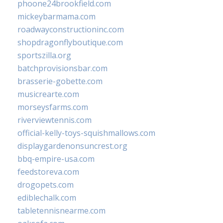
phoone24brookfield.com
mickeybarmama.com
roadwayconstructioninc.com
shopdragonflyboutique.com
sportszilla.org
batchprovisionsbar.com
brasserie-gobette.com
musicrearte.com
morseysfarms.com
riverviewtennis.com
official-kelly-toys-squishmallows.com
displaygardenonsuncrest.org
bbq-empire-usa.com
feedstoreva.com
drogopets.com
ediblechalk.com
tabletennisnearme.com