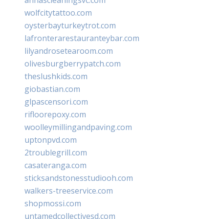
wolfcitytattoo.com
oysterbayturkeytrot.com
lafronterarestauranteybar.com
lilyandrosetearoom.com
olivesburgberrypatch.com
theslushkids.com
giobastian.com
glpascensori.com
rifloorepoxy.com
woolleymillingandpaving.com
uptonpvd.com
2troublegrill.com
casateranga.com
sticksandstonesstudiooh.com
walkers-treeservice.com
shopmossi.com
untamedcollectivesd.com