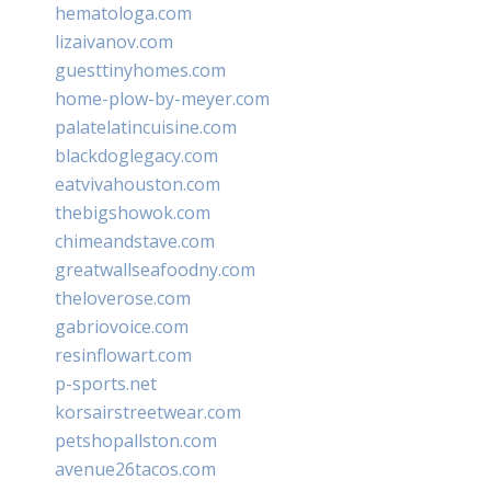
hematologa.com
lizaivanov.com
guesttinyhomes.com
home-plow-by-meyer.com
palatelatincuisine.com
blackdoglegacy.com
eatvivahouston.com
thebigshowok.com
chimeandstave.com
greatwallseafoodny.com
theloverose.com
gabriovoice.com
resinflowart.com
p-sports.net
korsairstreetwear.com
petshopallston.com
avenue26tacos.com