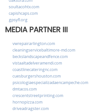
oaksofa.com
soultacohtx.com
capishcaps.com
gpsyfl.org
MEDIA PARTNER III
vwrepairarlington.com
cleaningservicebaltimore-md.com
beckslandscapeandfence.com
vistaaltadelveramendi.com
coastlinecateringnc.com
cuesburgershouston.com
psicologiaespecializadaencampeche.com
dmtacos.com
crescentstreetprinting.com
hornopizza.com
driveadragster.com