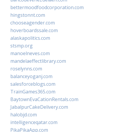
bettermoodfoodcorporation.com
hingstonnt.com
chooseagender.com
hoverboardssale.com
alaskapolitics.com
stsmp.org
manoelneves.com
mandelaeffectlibrary.com
roselynns.com
balanceyoganj.com
salesforceblogs.com
TrainGames365.com
BaytownEvaCationRentals.com
JabalpurCakeDelivery.com
halobjd.com
intelligenceqatar.com
PikaPikaApp.com