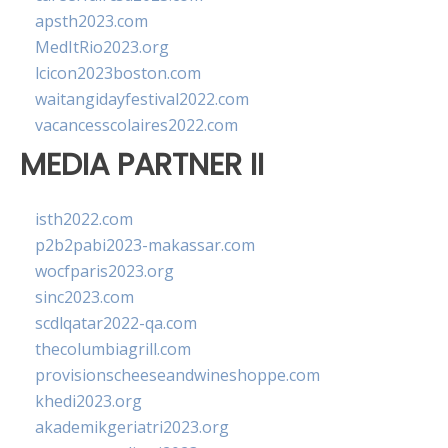
apsth2023.com
MedItRio2023.org
lcicon2023boston.com
waitangidayfestival2022.com
vacancesscolaires2022.com
MEDIA PARTNER II
isth2022.com
p2b2pabi2023-makassar.com
wocfparis2023.org
sinc2023.com
scdlqatar2022-qa.com
thecolumbiagrill.com
provisionscheeseandwineshoppe.com
khedi2023.org
akademikgeriatri2023.org