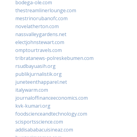
bodega-ole.com
thestreamlinerlounge.com
mestrinorubanofc.com
novelatherton.com
nassvalleygardens.net
electjohnstewart.com
omptourtravels.com
tribratanews-polreskebumen.com
rsudbayuasih.org
publikjurnalistik.org
juneteenthapparel.net
italywarm.com
journaloffinanceeconomics.com
kvk-kumari.org
foodscienceandtechnology.com
scisportsscience.com
addisababacuisineaz.com