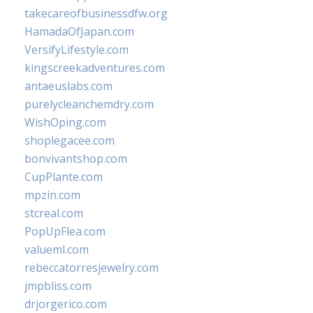
takecareofbusinessdfw.org
HamadaOfJapan.com
VersifyLifestyle.com
kingscreekadventures.com
antaeuslabs.com
purelycleanchemdry.com
WishOping.com
shoplegacee.com
bonvivantshop.com
CupPlante.com
mpzin.com
stcreal.com
PopUpFlea.com
valueml.com
rebeccatorresjewelry.com
jmpbliss.com
drjorgerico.com