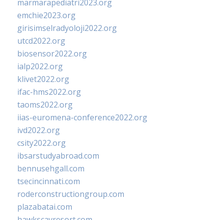
marmarapediatri2023.org
emchie2023.org
girisimselradyoloji2022.org
utcd2022.org
biosensor2022.org
ialp2022.org
klivet2022.org
ifac-hms2022.org
taoms2022.org
iias-euromena-conference2022.org
ivd2022.org
csity2022.org
ibsarstudyabroad.com
bennusehgall.com
tsecincinnati.com
roderconstructiongroup.com
plazabatai.com
hawkscayresort.com