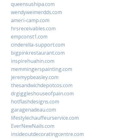
queensushipa.com
wendyweimerdds.com
ameri-camp.com
hrsreceivables.com
empconst1.com
cinderella-support.com
bigpinkrestaurant.com
inspirehuahin.com
memmingerspainting.com
jeremypbeasley.com
thesandwichdepotcos.com
drgiggleshouseofpain.com
hotflashdesigns.com
garagenadeau.com
lifestylechauffeurservice.com
EverNewNails.com
insideoutdecoratingcentre.com