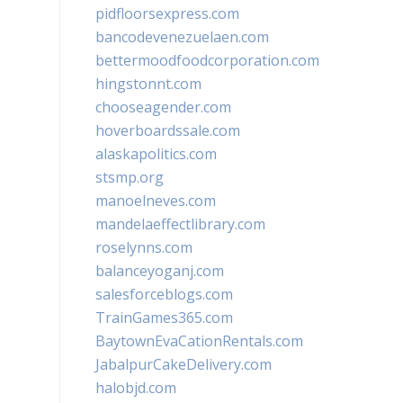
pidfloorsexpress.com
bancodevenezuelaen.com
bettermoodfoodcorporation.com
hingstonnt.com
chooseagender.com
hoverboardssale.com
alaskapolitics.com
stsmp.org
manoelneves.com
mandelaeffectlibrary.com
roselynns.com
balanceyoganj.com
salesforceblogs.com
TrainGames365.com
BaytownEvaCationRentals.com
JabalpurCakeDelivery.com
halobjd.com