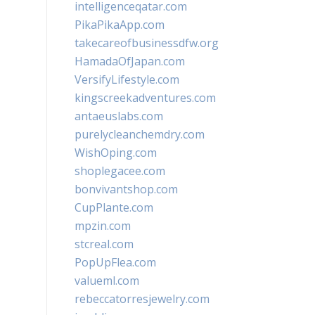
intelligenceqatar.com
PikaPikaApp.com
takecareofbusinessdfw.org
HamadaOfJapan.com
VersifyLifestyle.com
kingscreekadventures.com
antaeuslabs.com
purelycleanchemdry.com
WishOping.com
shoplegacee.com
bonvivantshop.com
CupPlante.com
mpzin.com
stcreal.com
PopUpFlea.com
valueml.com
rebeccatorresjewelry.com