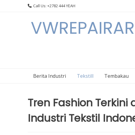
Skip
Call Us: +2782 444 YEAH
to
content
VWREPAIRARL
Berita Industri
Tekstill
Tembakau
Tren Fashion Terkin
Industri Tekstil Indon