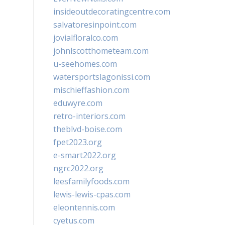
insideoutdecoratingcentre.com
salvatoresinpoint.com
jovialfloralco.com
johnlscotthometeam.com
u-seehomes.com
watersportslagonissi.com
mischieffashion.com
eduwyre.com
retro-interiors.com
theblvd-boise.com
fpet2023.org
e-smart2022.org
ngrc2022.org
leesfamilyfoods.com
lewis-lewis-cpas.com
eleontennis.com
cyetus.com