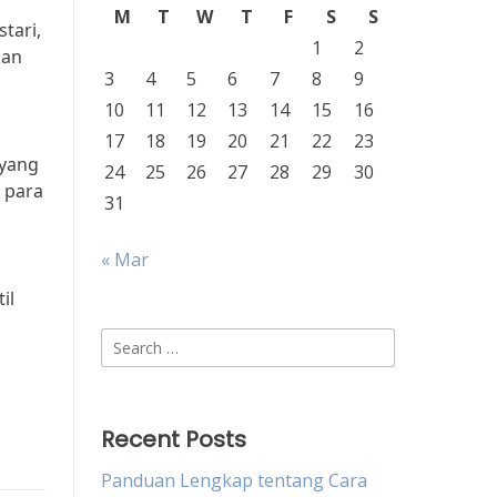
M
T
W
T
F
S
S
tari,
1
2
kan
3
4
5
6
7
8
9
10
11
12
13
14
15
16
17
18
19
20
21
22
23
 yang
24
25
26
27
28
29
30
 para
31
« Mar
il
u
Search
for:
Recent Posts
Panduan Lengkap tentang Cara