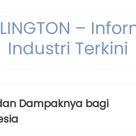
INGTON – Infor
Industri Terkini
i dan Dampaknya bagi
esia