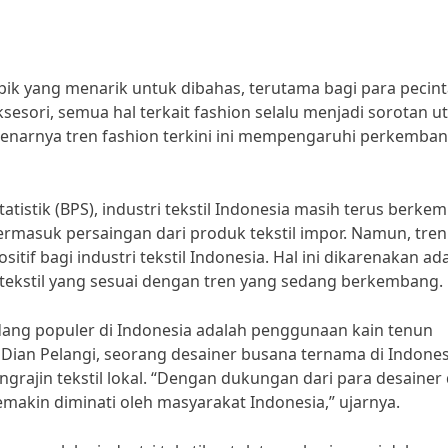
pik yang menarik untuk dibahas, terutama bagi para pecin
sesori, semua hal terkait fashion selalu menjadi sorotan 
sebenarnya tren fashion terkini ini mempengaruhi perkemba
atistik (BPS), industri tekstil Indonesia masih terus berke
ermasuk persaingan dari produk tekstil impor. Namun, tren
if bagi industri tekstil Indonesia. Hal ini dikarenakan ad
tekstil yang sesuai dengan tren yang sedang berkembang.
edang populer di Indonesia adalah penggunaan kain tenun
 Dian Pelangi, seorang desainer busana ternama di Indones
grajin tekstil lokal. “Dengan dukungan dari para desainer
 semakin diminati oleh masyarakat Indonesia,” ujarnya.