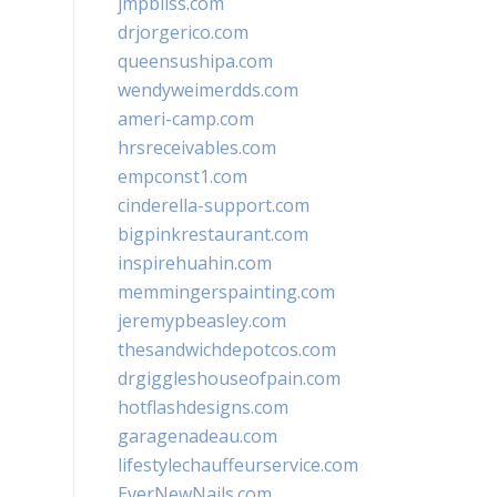
jmpbliss.com
drjorgerico.com
queensushipa.com
wendyweimerdds.com
ameri-camp.com
hrsreceivables.com
empconst1.com
cinderella-support.com
bigpinkrestaurant.com
inspirehuahin.com
memmingerspainting.com
jeremypbeasley.com
thesandwichdepotcos.com
drgiggleshouseofpain.com
hotflashdesigns.com
garagenadeau.com
lifestylechauffeurservice.com
EverNewNails.com