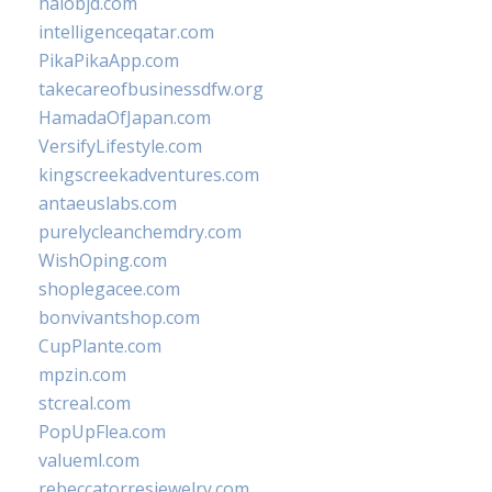
halobjd.com
intelligenceqatar.com
PikaPikaApp.com
takecareofbusinessdfw.org
HamadaOfJapan.com
VersifyLifestyle.com
kingscreekadventures.com
antaeuslabs.com
purelycleanchemdry.com
WishOping.com
shoplegacee.com
bonvivantshop.com
CupPlante.com
mpzin.com
stcreal.com
PopUpFlea.com
valueml.com
rebeccatorresjewelry.com