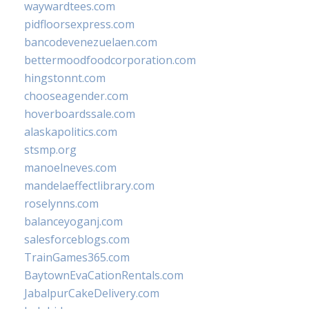
waywardtees.com
pidfloorsexpress.com
bancodevenezuelaen.com
bettermoodfoodcorporation.com
hingstonnt.com
chooseagender.com
hoverboardssale.com
alaskapolitics.com
stsmp.org
manoelneves.com
mandelaeffectlibrary.com
roselynns.com
balanceyoganj.com
salesforceblogs.com
TrainGames365.com
BaytownEvaCationRentals.com
JabalpurCakeDelivery.com