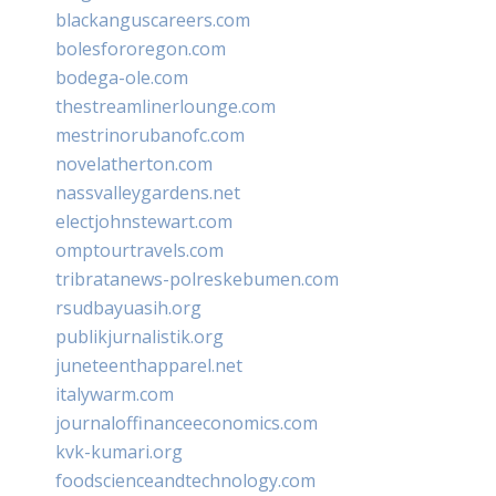
blackanguscareers.com
bolesfororegon.com
bodega-ole.com
thestreamlinerlounge.com
mestrinorubanofc.com
novelatherton.com
nassvalleygardens.net
electjohnstewart.com
omptourtravels.com
tribratanews-polreskebumen.com
rsudbayuasih.org
publikjurnalistik.org
juneteenthapparel.net
italywarm.com
journaloffinanceeconomics.com
kvk-kumari.org
foodscienceandtechnology.com