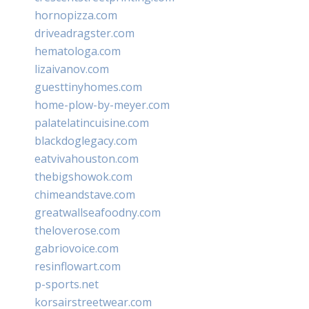
hornopizza.com
driveadragster.com
hematologa.com
lizaivanov.com
guesttinyhomes.com
home-plow-by-meyer.com
palatelatincuisine.com
blackdoglegacy.com
eatvivahouston.com
thebigshowok.com
chimeandstave.com
greatwallseafoodny.com
theloverose.com
gabriovoice.com
resinflowart.com
p-sports.net
korsairstreetwear.com