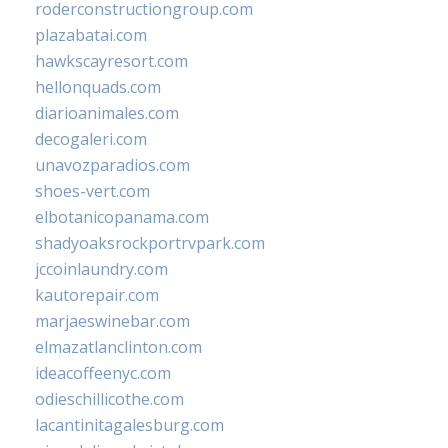
roderconstructiongroup.com
plazabatai.com
hawkscayresort.com
hellonquads.com
diarioanimales.com
decogaleri.com
unavozparadios.com
shoes-vert.com
elbotanicopanama.com
shadyoaksrockportrvpark.com
jccoinlaundry.com
kautorepair.com
marjaeswinebar.com
elmazatlanclinton.com
ideacoffeenyc.com
odieschillicothe.com
lacantinitagalesburg.com