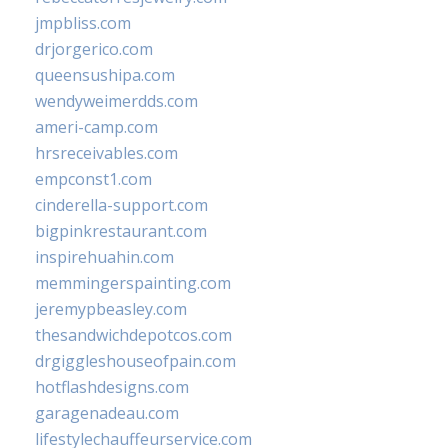
jmpbliss.com
drjorgerico.com
queensushipa.com
wendyweimerdds.com
ameri-camp.com
hrsreceivables.com
empconst1.com
cinderella-support.com
bigpinkrestaurant.com
inspirehuahin.com
memmingerspainting.com
jeremypbeasley.com
thesandwichdepotcos.com
drgiggleshouseofpain.com
hotflashdesigns.com
garagenadeau.com
lifestylechauffeurservice.com