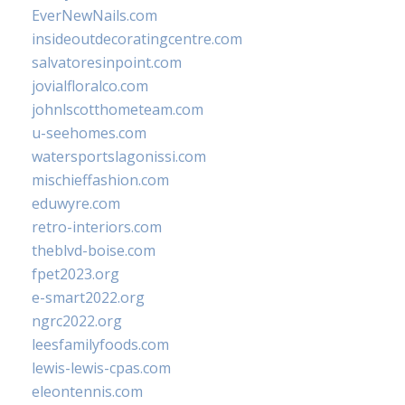
EverNewNails.com
insideoutdecoratingcentre.com
salvatoresinpoint.com
jovialfloralco.com
johnlscotthometeam.com
u-seehomes.com
watersportslagonissi.com
mischieffashion.com
eduwyre.com
retro-interiors.com
theblvd-boise.com
fpet2023.org
e-smart2022.org
ngrc2022.org
leesfamilyfoods.com
lewis-lewis-cpas.com
eleontennis.com