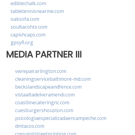
ediblechalk.com
tabletennisnearme.com
oaksofa.com
soultacohtx.com
capishcaps.com
gpsyfl.org
MEDIA PARTNER III
vwrepairarlington.com
cleaningservicebaltimore-md.com
beckslandscapeandfence.com
vistaaltadelveramendi.com
coastlinecateringnc.com
cuesburgershouston.com
psicologiaespecializadaencampeche.com
dmtacos.com
crescentstreetprinting.com