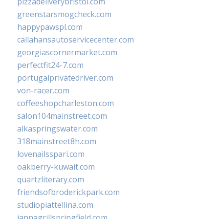
pizzadeliverybristol.com
greenstarsmogcheck.com
happypawspl.com
callahansautoservicecenter.com
georgiascornermarket.com
perfectfit24-7.com
portugalprivatedriver.com
von-racer.com
coffeeshopcharleston.com
salon104mainstreet.com
alkaspringswater.com
318mainstreet8h.com
lovenailsspari.com
oakberry-kuwait.com
quartzliterary.com
friendsofbroderickpark.com
studiopiattellina.com
jannagrillspringfield.com