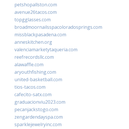
petshopallston.com
avenue26tacos.com
topgglasses.com
broadmoornailsspacoloradosprings.com
missblackpasadena.com
anneskitchen.org
valenciamarketytaqueria.com
reefrecordsllc.com
alawaffle.com
aryouthfishing.com
united-basketball.com
tios-tacos.com
cafecito-satx.com
graduacionviu2023.com
pecanjackstogo.com
zengardendayspa.com
sparklejewelryinc.com