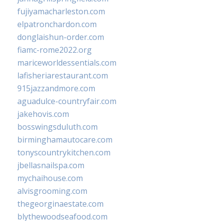
fujiyamacharleston.com
elpatronchardon.com
donglaishun-order.com
fiamc-rome2022.org
mariceworldessentials.com
lafisheriarestaurant.com
915jazzandmore.com
aguadulce-countryfair.com
jakehovis.com
bosswingsduluth.com
birminghamautocare.com
tonyscountrykitchen.com
jbellasnailspa.com
mychaihouse.com
alvisgrooming.com
thegeorginaestate.com
blythewoodseafood.com