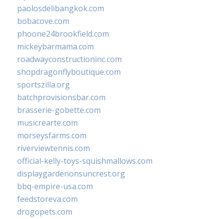
paolosdelibangkok.com
bobacove.com
phoone24brookfield.com
mickeybarmama.com
roadwayconstructioninc.com
shopdragonflyboutique.com
sportszilla.org
batchprovisionsbar.com
brasserie-gobette.com
musicrearte.com
morseysfarms.com
riverviewtennis.com
official-kelly-toys-squishmallows.com
displaygardenonsuncrest.org
bbq-empire-usa.com
feedstoreva.com
drogopets.com