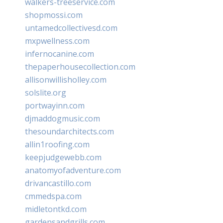
walkers-treeservice.com
shopmossi.com
untamedcollectivesd.com
mxpwellness.com
infernocanine.com
thepaperhousecollection.com
allisonwillisholley.com
solslite.org
portwayinn.com
djmaddogmusic.com
thesoundarchitects.com
allin1roofing.com
keepjudgewebb.com
anatomyofadventure.com
drivancastillo.com
cmmedspa.com
midletontkd.com
gardensandgrills.com