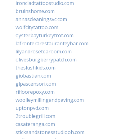
ironcladtattoostudio.com
bruinshome.com
annascleaningsvc.com
wolfcitytattoo.com
oysterbayturkeytrot.com
lafronterarestauranteybar.com
lilyandrosetearoom.com
olivesburgberrypatch.com
theslushkids.com
giobastian.com
glpascensori.com
rifloorepoxy.com
woolleymillingandpaving.com
uptonpvd.com
2troublegrill.com
casateranga.com
sticksandstonesstudiooh.com