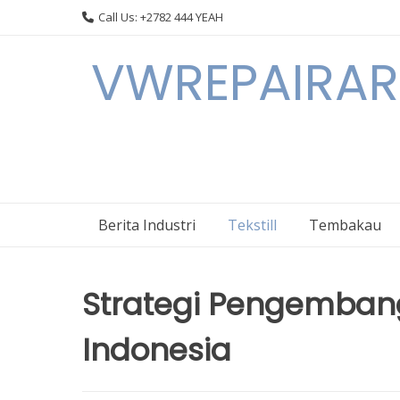
Skip
Call Us: +2782 444 YEAH
to
content
VWREPAIRARL
Berita Industri
Tekstill
Tembakau
Strategi Pengembanga
Indonesia