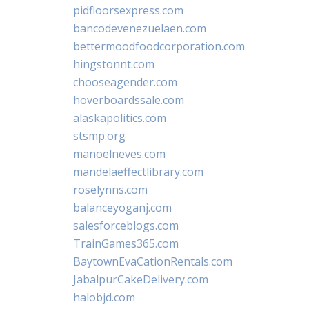
pidfloorsexpress.com
bancodevenezuelaen.com
bettermoodfoodcorporation.com
hingstonnt.com
chooseagender.com
hoverboardssale.com
alaskapolitics.com
stsmp.org
manoelneves.com
mandelaeffectlibrary.com
roselynns.com
balanceyoganj.com
salesforceblogs.com
TrainGames365.com
BaytownEvaCationRentals.com
JabalpurCakeDelivery.com
halobjd.com