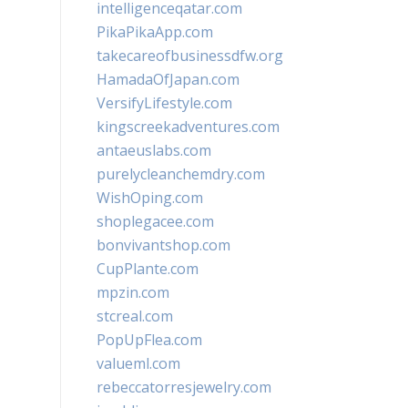
intelligenceqatar.com
PikaPikaApp.com
takecareofbusinessdfw.org
HamadaOfJapan.com
VersifyLifestyle.com
kingscreekadventures.com
antaeuslabs.com
purelycleanchemdry.com
WishOping.com
shoplegacee.com
bonvivantshop.com
CupPlante.com
mpzin.com
stcreal.com
PopUpFlea.com
valueml.com
rebeccatorresjewelry.com