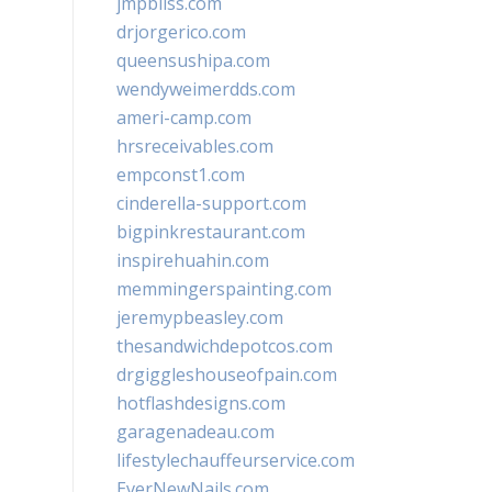
jmpbliss.com
drjorgerico.com
queensushipa.com
wendyweimerdds.com
ameri-camp.com
hrsreceivables.com
empconst1.com
cinderella-support.com
bigpinkrestaurant.com
inspirehuahin.com
memmingerspainting.com
jeremypbeasley.com
thesandwichdepotcos.com
drgiggleshouseofpain.com
hotflashdesigns.com
garagenadeau.com
lifestylechauffeurservice.com
EverNewNails.com