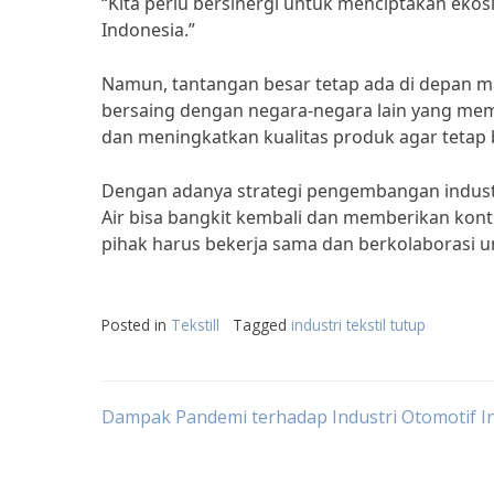
“Kita perlu bersinergi untuk menciptakan ekos
Indonesia.”
Namun, tantangan besar tetap ada di depan mat
bersaing dengan negara-negara lain yang memilik
dan meningkatkan kualitas produk agar tetap b
Dengan adanya strategi pengembangan industri t
Air bisa bangkit kembali dan memberikan kont
pihak harus bekerja sama dan berkolaborasi un
Posted in
Tekstill
Tagged
industri tekstil tutup
Post
Dampak Pandemi terhadap Industri Otomotif I
navigation