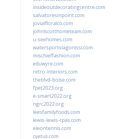
insideoutdecoratingcentre.com
salvatoresinpoint.com
jovialfloralco.com
johnlscotthometeam.com
u-seehomes.com
watersportslagonissi.com
mischieffashion.com
eduwyre.com
retro-interiors.com
theblvd-boise.com
fpet2023.org
e-smart2022.org
ngrc2022.org
leesfamilyfoods.com
lewis-lewis-cpas.com
eleontennis.com
cyetus.com