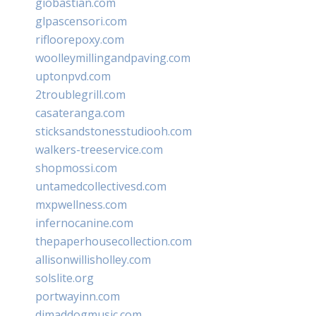
giobastian.com
glpascensori.com
rifloorepoxy.com
woolleymillingandpaving.com
uptonpvd.com
2troublegrill.com
casateranga.com
sticksandstonesstudiooh.com
walkers-treeservice.com
shopmossi.com
untamedcollectivesd.com
mxpwellness.com
infernocanine.com
thepaperhousecollection.com
allisonwillisholley.com
solslite.org
portwayinn.com
djmaddogmusic.com