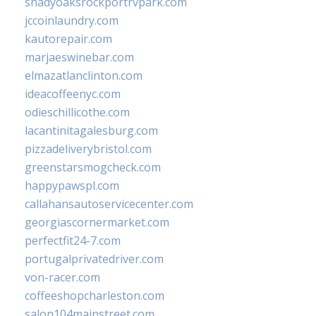
shadyoaksrockportrvpark.com
jccoinlaundry.com
kautorepair.com
marjaeswinebar.com
elmazatlanclinton.com
ideacoffeenyc.com
odieschillicothe.com
lacantinitagalesburg.com
pizzadeliverybristol.com
greenstarsmogcheck.com
happypawspl.com
callahansautoservicecenter.com
georgiascornermarket.com
perfectfit24-7.com
portugalprivatedriver.com
von-racer.com
coffeeshopcharleston.com
salon104mainstreet.com