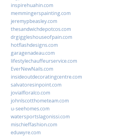
inspirehuahin.com
memmingerspainting.com
jeremypbeasley.com
thesandwichdepotcos.com
drgiggleshouseofpain.com
hotflashdesigns.com
garagenadeau.com
lifestylechauffeurservice.com
EverNewNails.com
insideoutdecoratingcentre.com
salvatoresinpoint.com
jovialfloralco.com
johnlscotthometeam.com
u-seehomes.com
watersportslagonissi.com
mischieffashion.com
eduwyre.com