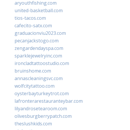
aryouthfishing.com
united-basketball.com
tios-tacos.com
cafecito-satx.com
graduacionviu2023.com
pecanjackstogo.com
zengardendayspa.com
sparklejewelryinc.com
ironcladtattoostudio.com
bruinshome.com
annascleaningsvc.com
wolfcitytattoo.com
oysterbayturkeytrot.com
lafronterarestauranteybar.com
lilyandrosetearoom.com
olivesburgberrypatch.com
theslushkids.com