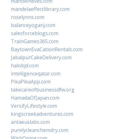
manoelneves.com
mandelaeffectlibrary.com
roselynns.com
balanceyoganj.com
salesforceblogs.com
TrainGames365.com
BaytownEvaCationRentals.com
JabalpurCakeDelivery.com
halobjd.com
intelligenceqatar.com
PikaPikaApp.com
takecareofbusinessdfw.org
HamadaOfJapan.com
VersifyLifestyle.com
kingscreekadventures.com
antaeuslabs.com
purelycleanchemdry.com
WishOping.com