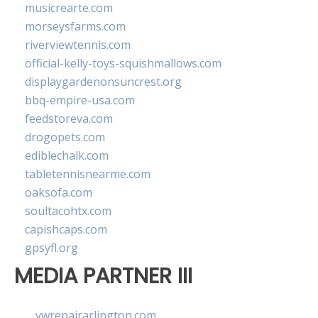
musicrearte.com
morseysfarms.com
riverviewtennis.com
official-kelly-toys-squishmallows.com
displaygardenonsuncrest.org
bbq-empire-usa.com
feedstoreva.com
drogopets.com
ediblechalk.com
tabletennisnearme.com
oaksofa.com
soultacohtx.com
capishcaps.com
gpsyfl.org
MEDIA PARTNER III
vwrepairarlington.com