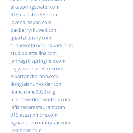
alkaspringswater.com
318mainstreet8h.com
lovenailsspari.com
oakberry-kuwait.com
quartzliterary.com
friendsofbroderickpark.com
studiopiattellina.com
jannagrillspringfield.com
fujiyamacharleston.com
elpatronchardon.com
donglaishun-order.com
fiamc-rome2022.org
mariceworldessentials.com
lafisheriarestaurant.com
915jazzandmore.com
aguadulce-countryfair.com
jakehovis.com