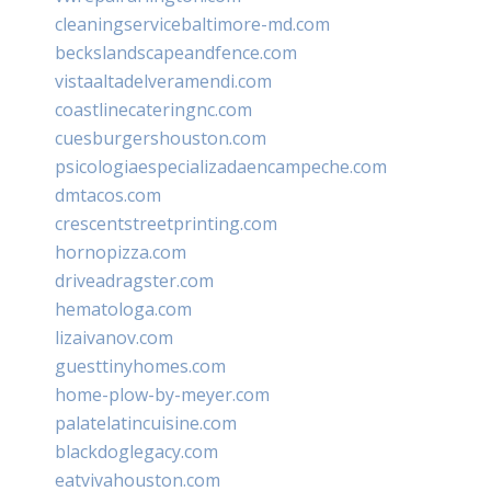
cleaningservicebaltimore-md.com
beckslandscapeandfence.com
vistaaltadelveramendi.com
coastlinecateringnc.com
cuesburgershouston.com
psicologiaespecializadaencampeche.com
dmtacos.com
crescentstreetprinting.com
hornopizza.com
driveadragster.com
hematologa.com
lizaivanov.com
guesttinyhomes.com
home-plow-by-meyer.com
palatelatincuisine.com
blackdoglegacy.com
eatvivahouston.com