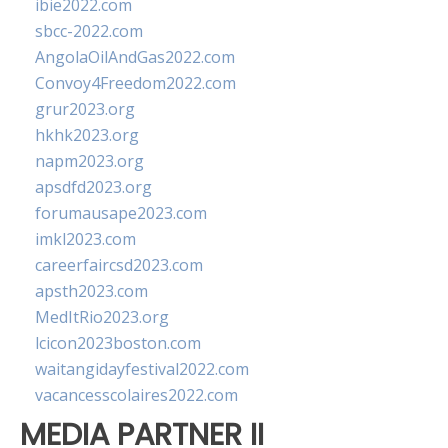
ibie2022.com
sbcc-2022.com
AngolaOilAndGas2022.com
Convoy4Freedom2022.com
grur2023.org
hkhk2023.org
napm2023.org
apsdfd2023.org
forumausape2023.com
imkl2023.com
careerfaircsd2023.com
apsth2023.com
MedItRio2023.org
lcicon2023boston.com
waitangidayfestival2022.com
vacancesscolaires2022.com
MEDIA PARTNER II