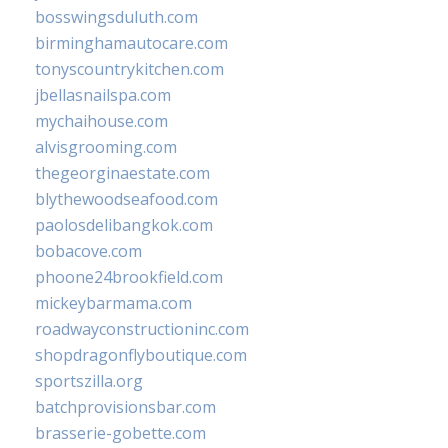
bosswingsduluth.com
birminghamautocare.com
tonyscountrykitchen.com
jbellasnailspa.com
mychaihouse.com
alvisgrooming.com
thegeorginaestate.com
blythewoodseafood.com
paolosdelibangkok.com
bobacove.com
phoone24brookfield.com
mickeybarmama.com
roadwayconstructioninc.com
shopdragonflyboutique.com
sportszilla.org
batchprovisionsbar.com
brasserie-gobette.com