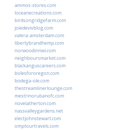
ammos-stores.com
loceanecreations.com
birdsongridgefarm.com
joiedevivblog.com
valera-amsterdam.com
libertybrandhemp.com
norwoodinnwi.com
neighboursmarket.com
blackanguscareers.com
bolesfororegon.com
bodega-ole.com
thestreamlinerlounge.com
mestrinorubanofc.com
novelatherton.com
nassvalleygardens.net
electjohnstewart.com
omptourtravels.com