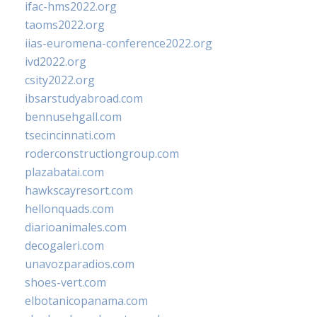
ifac-hms2022.org
taoms2022.org
iias-euromena-conference2022.org
ivd2022.org
csity2022.org
ibsarstudyabroad.com
bennusehgall.com
tsecincinnati.com
roderconstructiongroup.com
plazabatai.com
hawkscayresort.com
hellonquads.com
diarioanimales.com
decogaleri.com
unavozparadios.com
shoes-vert.com
elbotanicopanama.com