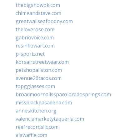
thebigshowok.com
chimeandstave.com
greatwallseafoodny.com
theloverose.com
gabriovoice.com
resinflowart.com
p-sports.net
korsairstreetwear.com
petshopallston.com
avenue26tacos.com
topgglasses.com
broadmoornailsspacoloradosprings.com
missblackpasadena.com
anneskitchen.org
valenciamarketytaqueria.com
reefrecordsllc.com
alawaffle.com