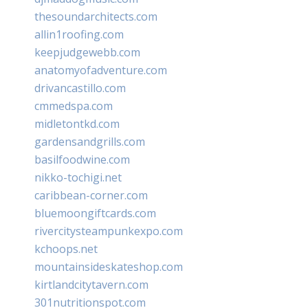
thesoundarchitects.com
allin1roofing.com
keepjudgewebb.com
anatomyofadventure.com
drivancastillo.com
cmmedspa.com
midletontkd.com
gardensandgrills.com
basilfoodwine.com
nikko-tochigi.net
caribbean-corner.com
bluemoongiftcards.com
rivercitysteampunkexpo.com
kchoops.net
mountainsideskateshop.com
kirtlandcitytavern.com
301nutritionspot.com