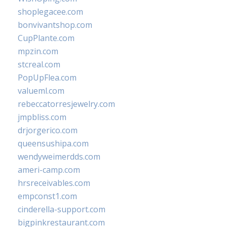
shoplegacee.com
bonvivantshop.com
CupPlante.com
mpzin.com
stcreal.com
PopUpFlea.com
valueml.com
rebeccatorresjewelry.com
jmpbliss.com
drjorgerico.com
queensushipa.com
wendyweimerdds.com
ameri-camp.com
hrsreceivables.com
empconst1.com
cinderella-support.com
bigpinkrestaurant.com