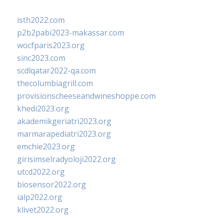
isth2022.com
p2b2pabi2023-makassar.com
wocfparis2023.org
sinc2023.com
scdlqatar2022-qa.com
thecolumbiagrill.com
provisionscheeseandwineshoppe.com
khedi2023.org
akademikgeriatri2023.org
marmarapediatri2023.org
emchie2023.org
girisimselradyoloji2022.org
utcd2022.org
biosensor2022.org
ialp2022.org
klivet2022.org