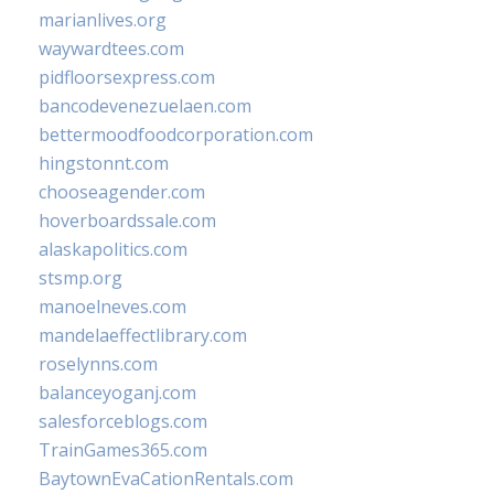
marianlives.org
waywardtees.com
pidfloorsexpress.com
bancodevenezuelaen.com
bettermoodfoodcorporation.com
hingstonnt.com
chooseagender.com
hoverboardssale.com
alaskapolitics.com
stsmp.org
manoelneves.com
mandelaeffectlibrary.com
roselynns.com
balanceyoganj.com
salesforceblogs.com
TrainGames365.com
BaytownEvaCationRentals.com