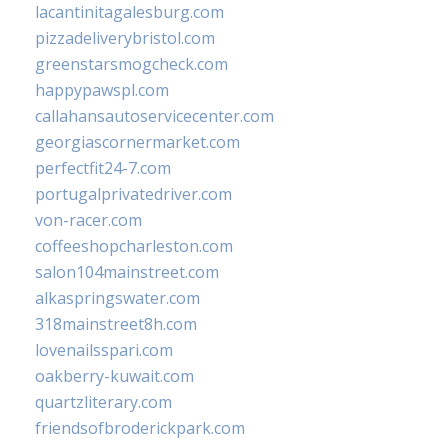
lacantinitagalesburg.com
pizzadeliverybristol.com
greenstarsmogcheck.com
happypawspl.com
callahansautoservicecenter.com
georgiascornermarket.com
perfectfit24-7.com
portugalprivatedriver.com
von-racer.com
coffeeshopcharleston.com
salon104mainstreet.com
alkaspringswater.com
318mainstreet8h.com
lovenailsspari.com
oakberry-kuwait.com
quartzliterary.com
friendsofbroderickpark.com