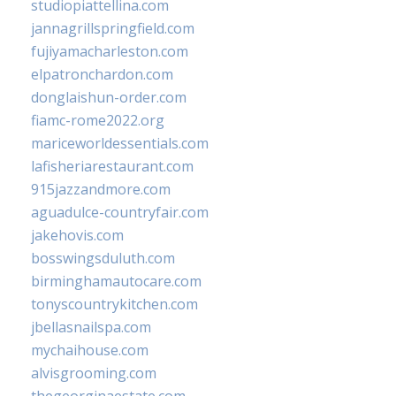
studiopiattellina.com
jannagrillspringfield.com
fujiyamacharleston.com
elpatronchardon.com
donglaishun-order.com
fiamc-rome2022.org
mariceworldessentials.com
lafisheriarestaurant.com
915jazzandmore.com
aguadulce-countryfair.com
jakehovis.com
bosswingsduluth.com
birminghamautocare.com
tonyscountrykitchen.com
jbellasnailspa.com
mychaihouse.com
alvisgrooming.com