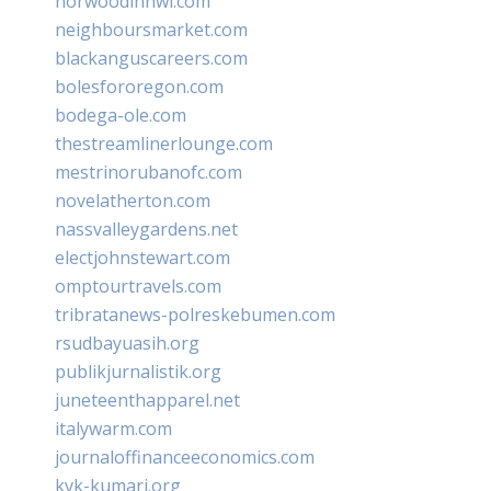
norwoodinnwi.com
neighboursmarket.com
blackanguscareers.com
bolesfororegon.com
bodega-ole.com
thestreamlinerlounge.com
mestrinorubanofc.com
novelatherton.com
nassvalleygardens.net
electjohnstewart.com
omptourtravels.com
tribratanews-polreskebumen.com
rsudbayuasih.org
publikjurnalistik.org
juneteenthapparel.net
italywarm.com
journaloffinanceeconomics.com
kvk-kumari.org