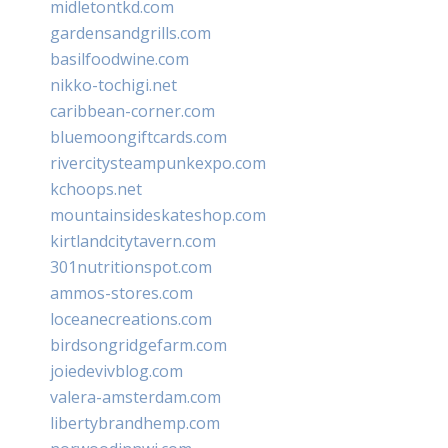
midletontkd.com
gardensandgrills.com
basilfoodwine.com
nikko-tochigi.net
caribbean-corner.com
bluemoongiftcards.com
rivercitysteampunkexpo.com
kchoops.net
mountainsideskateshop.com
kirtlandcitytavern.com
301nutritionspot.com
ammos-stores.com
loceanecreations.com
birdsongridgefarm.com
joiedevivblog.com
valera-amsterdam.com
libertybrandhemp.com