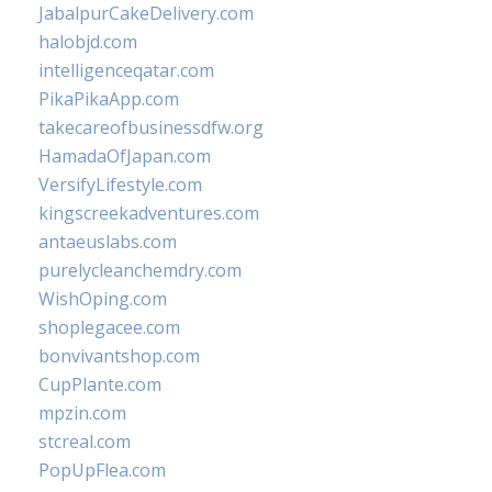
JabalpurCakeDelivery.com
halobjd.com
intelligenceqatar.com
PikaPikaApp.com
takecareofbusinessdfw.org
HamadaOfJapan.com
VersifyLifestyle.com
kingscreekadventures.com
antaeuslabs.com
purelycleanchemdry.com
WishOping.com
shoplegacee.com
bonvivantshop.com
CupPlante.com
mpzin.com
stcreal.com
PopUpFlea.com