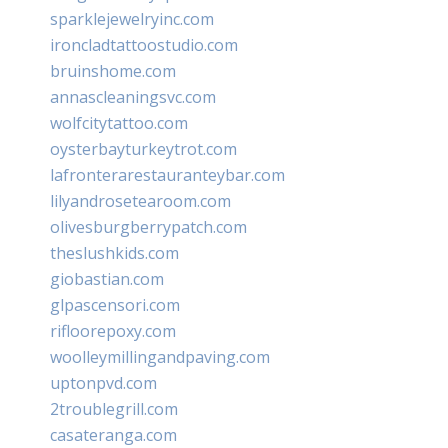
sparklejewelryinc.com
ironcladtattoostudio.com
bruinshome.com
annascleaningsvc.com
wolfcitytattoo.com
oysterbayturkeytrot.com
lafronterarestauranteybar.com
lilyandrosetearoom.com
olivesburgberrypatch.com
theslushkids.com
giobastian.com
glpascensori.com
rifloorepoxy.com
woolleymillingandpaving.com
uptonpvd.com
2troublegrill.com
casateranga.com