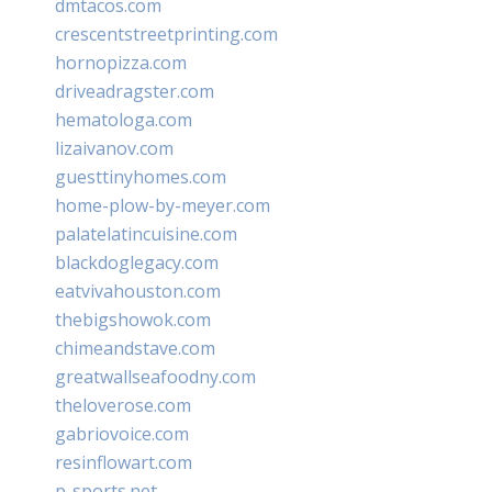
dmtacos.com
crescentstreetprinting.com
hornopizza.com
driveadragster.com
hematologa.com
lizaivanov.com
guesttinyhomes.com
home-plow-by-meyer.com
palatelatincuisine.com
blackdoglegacy.com
eatvivahouston.com
thebigshowok.com
chimeandstave.com
greatwallseafoodny.com
theloverose.com
gabriovoice.com
resinflowart.com
p-sports.net