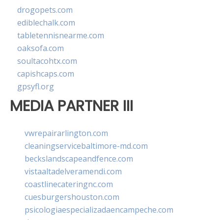
drogopets.com
ediblechalk.com
tabletennisnearme.com
oaksofa.com
soultacohtx.com
capishcaps.com
gpsyfl.org
MEDIA PARTNER III
vwrepairarlington.com
cleaningservicebaltimore-md.com
beckslandscapeandfence.com
vistaaltadelveramendi.com
coastlinecateringnc.com
cuesburgershouston.com
psicologiaespecializadaencampeche.com