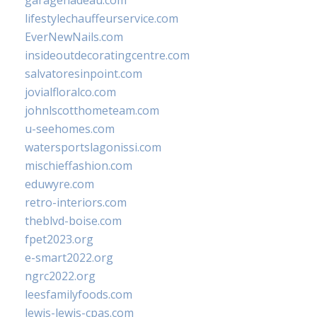
garagenadeau.com
lifestylechauffeurservice.com
EverNewNails.com
insideoutdecoratingcentre.com
salvatoresinpoint.com
jovialfloralco.com
johnlscotthometeam.com
u-seehomes.com
watersportslagonissi.com
mischieffashion.com
eduwyre.com
retro-interiors.com
theblvd-boise.com
fpet2023.org
e-smart2022.org
ngrc2022.org
leesfamilyfoods.com
lewis-lewis-cpas.com