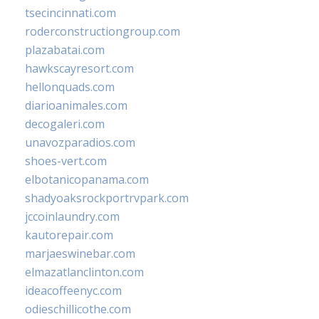
tsecincinnati.com
roderconstructiongroup.com
plazabatai.com
hawkscayresort.com
hellonquads.com
diarioanimales.com
decogaleri.com
unavozparadios.com
shoes-vert.com
elbotanicopanama.com
shadyoaksrockportrvpark.com
jccoinlaundry.com
kautorepair.com
marjaeswinebar.com
elmazatlanclinton.com
ideacoffeenyc.com
odieschillicothe.com