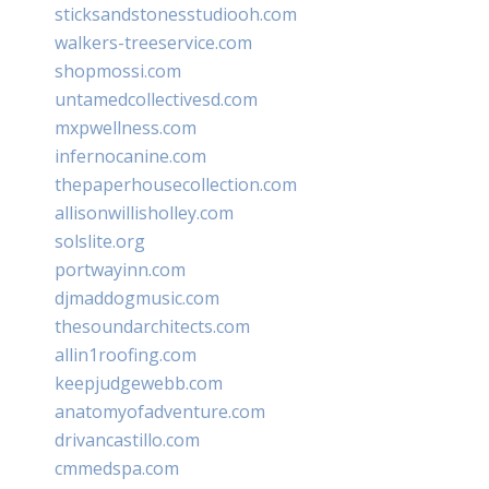
sticksandstonesstudiooh.com
walkers-treeservice.com
shopmossi.com
untamedcollectivesd.com
mxpwellness.com
infernocanine.com
thepaperhousecollection.com
allisonwillisholley.com
solslite.org
portwayinn.com
djmaddogmusic.com
thesoundarchitects.com
allin1roofing.com
keepjudgewebb.com
anatomyofadventure.com
drivancastillo.com
cmmedspa.com