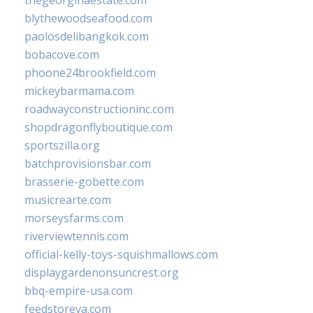
thegeorginaestate.com
blythewoodseafood.com
paolosdelibangkok.com
bobacove.com
phoone24brookfield.com
mickeybarmama.com
roadwayconstructioninc.com
shopdragonflyboutique.com
sportszilla.org
batchprovisionsbar.com
brasserie-gobette.com
musicrearte.com
morseysfarms.com
riverviewtennis.com
official-kelly-toys-squishmallows.com
displaygardenonsuncrest.org
bbq-empire-usa.com
feedstoreva.com