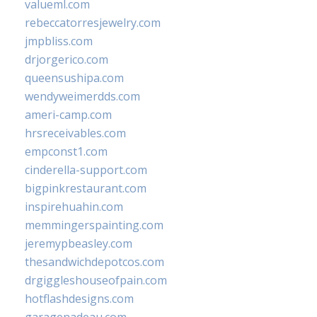
valueml.com
rebeccatorresjewelry.com
jmpbliss.com
drjorgerico.com
queensushipa.com
wendyweimerdds.com
ameri-camp.com
hrsreceivables.com
empconst1.com
cinderella-support.com
bigpinkrestaurant.com
inspirehuahin.com
memmingerspainting.com
jeremypbeasley.com
thesandwichdepotcos.com
drgiggleshouseofpain.com
hotflashdesigns.com