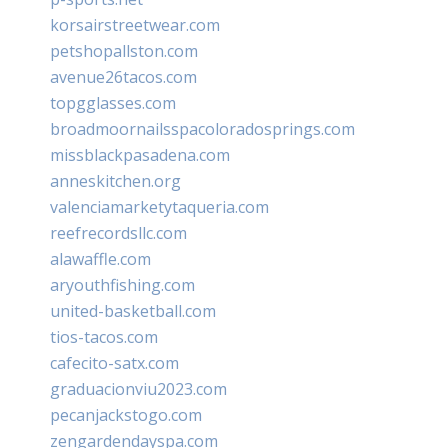
korsairstreetwear.com
petshopallston.com
avenue26tacos.com
topgglasses.com
broadmoornailsspacoloradosprings.com
missblackpasadena.com
anneskitchen.org
valenciamarketytaqueria.com
reefrecordsllc.com
alawaffle.com
aryouthfishing.com
united-basketball.com
tios-tacos.com
cafecito-satx.com
graduacionviu2023.com
pecanjackstogo.com
zengardendayspa.com