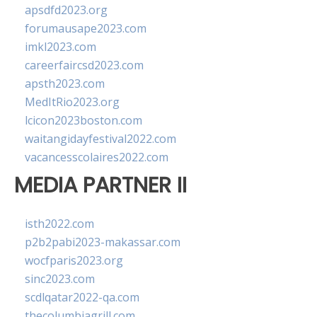
apsdfd2023.org
forumausape2023.com
imkl2023.com
careerfaircsd2023.com
apsth2023.com
MedItRio2023.org
lcicon2023boston.com
waitangidayfestival2022.com
vacancesscolaires2022.com
MEDIA PARTNER II
isth2022.com
p2b2pabi2023-makassar.com
wocfparis2023.org
sinc2023.com
scdlqatar2022-qa.com
thecolumbiagrill.com