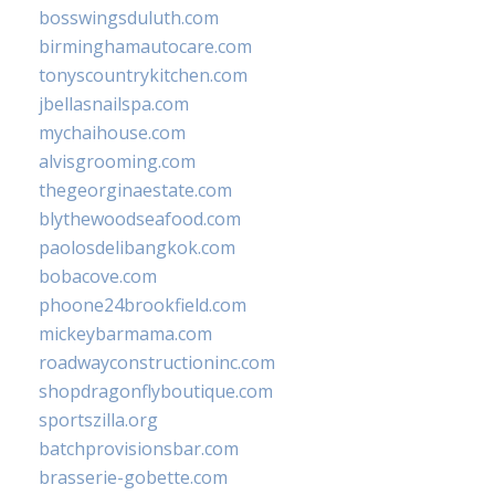
bosswingsduluth.com
birminghamautocare.com
tonyscountrykitchen.com
jbellasnailspa.com
mychaihouse.com
alvisgrooming.com
thegeorginaestate.com
blythewoodseafood.com
paolosdelibangkok.com
bobacove.com
phoone24brookfield.com
mickeybarmama.com
roadwayconstructioninc.com
shopdragonflyboutique.com
sportszilla.org
batchprovisionsbar.com
brasserie-gobette.com