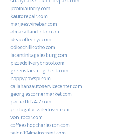
shadyoaksrockportrvpark.com
jccoinlaundry.com
kautorepair.com
marjaeswinebar.com
elmazatlanclinton.com
ideacoffeenyc.com
odieschillicothe.com
lacantinitagalesburg.com
pizzadeliverybristol.com
greenstarsmogcheck.com
happypawspl.com
callahansautoservicecenter.com
georgiascornermarket.com
perfectfit24-7.com
portugalprivatedriver.com
von-racer.com
coffeeshopcharleston.com
salon104mainstreet.com