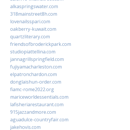
alkaspringswater.com
318mainstreet8h.com
lovenailsspari.com
oakberry-kuwait.com
quartzliterary.com
friendsofbroderickpark.com
studiopiattellina.com
jannagrillspringfield.com
fujiyamacharleston.com
elpatronchardon.com
donglaishun-order.com
fiamc-rome2022.org
mariceworldessentials.com
lafisheriarestaurant.com
915jazzandmore.com
aguadulce-countryfair.com
jakehovis.com