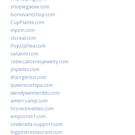
shoplegacee.com
bonvivantshop.com
CupPlante.com
mpzin.com
stcreal.com
PopUpFlea.com
valueml.com
rebeccatorresjewelry.com
jmpbliss.com
drjorgerico.com
queensushipa.com
wendyweimerdds.com
ameri-camp.com
hrsreceivables.com
empconst1.com
cinderella-support.com
bigpinkrestaurant.com