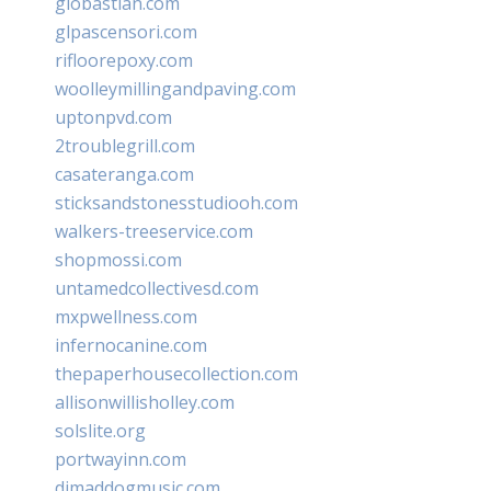
giobastian.com
glpascensori.com
rifloorepoxy.com
woolleymillingandpaving.com
uptonpvd.com
2troublegrill.com
casateranga.com
sticksandstonesstudiooh.com
walkers-treeservice.com
shopmossi.com
untamedcollectivesd.com
mxpwellness.com
infernocanine.com
thepaperhousecollection.com
allisonwillisholley.com
solslite.org
portwayinn.com
djmaddogmusic.com