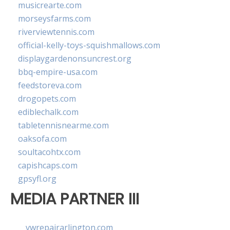
musicrearte.com
morseysfarms.com
riverviewtennis.com
official-kelly-toys-squishmallows.com
displaygardenonsuncrest.org
bbq-empire-usa.com
feedstoreva.com
drogopets.com
ediblechalk.com
tabletennisnearme.com
oaksofa.com
soultacohtx.com
capishcaps.com
gpsyfl.org
MEDIA PARTNER III
vwrepairarlington.com