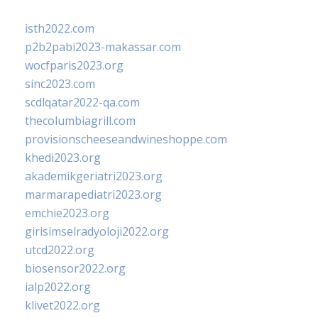
isth2022.com
p2b2pabi2023-makassar.com
wocfparis2023.org
sinc2023.com
scdlqatar2022-qa.com
thecolumbiagrill.com
provisionscheeseandwineshoppe.com
khedi2023.org
akademikgeriatri2023.org
marmarapediatri2023.org
emchie2023.org
girisimselradyoloji2022.org
utcd2022.org
biosensor2022.org
ialp2022.org
klivet2022.org