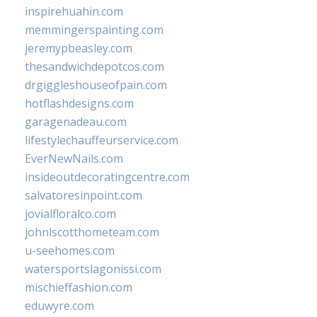
inspirehuahin.com
memmingerspainting.com
jeremypbeasley.com
thesandwichdepotcos.com
drgiggleshouseofpain.com
hotflashdesigns.com
garagenadeau.com
lifestylechauffeurservice.com
EverNewNails.com
insideoutdecoratingcentre.com
salvatoresinpoint.com
jovialfloralco.com
johnlscotthometeam.com
u-seehomes.com
watersportslagonissi.com
mischieffashion.com
eduwyre.com