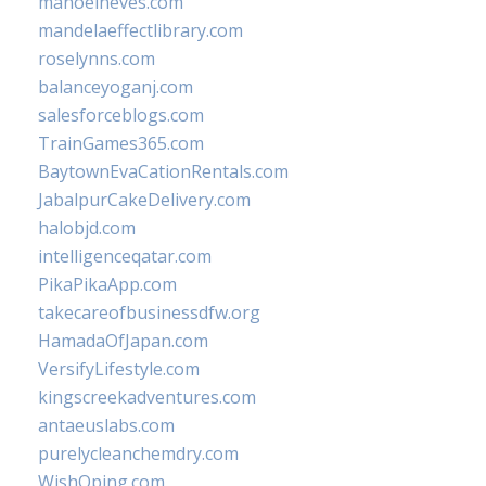
manoelneves.com
mandelaeffectlibrary.com
roselynns.com
balanceyoganj.com
salesforceblogs.com
TrainGames365.com
BaytownEvaCationRentals.com
JabalpurCakeDelivery.com
halobjd.com
intelligenceqatar.com
PikaPikaApp.com
takecareofbusinessdfw.org
HamadaOfJapan.com
VersifyLifestyle.com
kingscreekadventures.com
antaeuslabs.com
purelycleanchemdry.com
WishOping.com