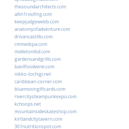
thesoundarchitects.com
allin1roofing.com
keepjudgewebb.com
anatomyofadventure.com
drivancastillo.com
cmmedspa.com
midletontkd.com
gardensandgrills.com
basilfoodwine.com
nikko-tochigi.net
caribbean-corner.com
bluemoongiftcards.com
rivercitysteampunkexpo.com
kchoops.net
mountainsideskateshop.com
kirtlandcitytavern.com
301nutritionspot.com