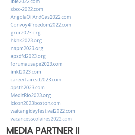
ibie2022.com
sbcc-2022.com
AngolaOilAndGas2022.com
Convoy4Freedom2022.com
grur2023.org
hkhk2023.org
napm2023.org
apsdfd2023.org
forumausape2023.com
imkl2023.com
careerfaircsd2023.com
apsth2023.com
MedItRio2023.org
lcicon2023boston.com
waitangidayfestival2022.com
vacancesscolaires2022.com
MEDIA PARTNER II