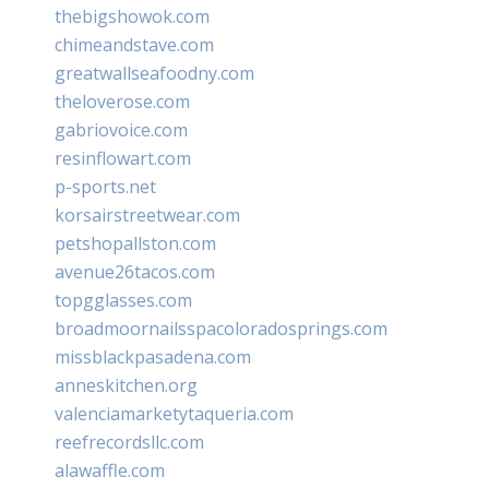
thebigshowok.com
chimeandstave.com
greatwallseafoodny.com
theloverose.com
gabriovoice.com
resinflowart.com
p-sports.net
korsairstreetwear.com
petshopallston.com
avenue26tacos.com
topgglasses.com
broadmoornailsspacoloradosprings.com
missblackpasadena.com
anneskitchen.org
valenciamarketytaqueria.com
reefrecordsllc.com
alawaffle.com