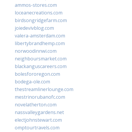
ammos-stores.com
loceanecreations.com
birdsongridgefarm.com
joiedevivblog.com
valera-amsterdam.com
libertybrandhemp.com
norwoodinnwi.com
neighboursmarket.com
blackanguscareers.com
bolesfororegon.com
bodega-ole.com
thestreamlinerlounge.com
mestrinorubanofc.com
novelatherton.com
nassvalleygardens.net
electjohnstewart.com
omptourtravels.com