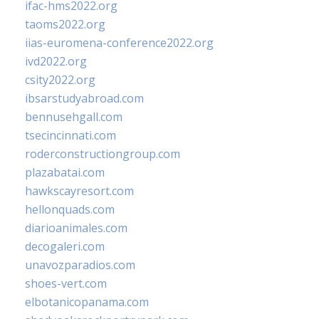
ifac-hms2022.org
taoms2022.org
iias-euromena-conference2022.org
ivd2022.org
csity2022.org
ibsarstudyabroad.com
bennusehgall.com
tsecincinnati.com
roderconstructiongroup.com
plazabatai.com
hawkscayresort.com
hellonquads.com
diarioanimales.com
decogaleri.com
unavozparadios.com
shoes-vert.com
elbotanicopanama.com