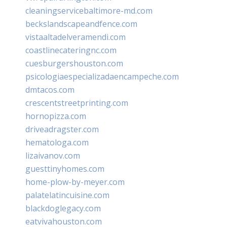
cleaningservicebaltimore-md.com
beckslandscapeandfence.com
vistaaltadelveramendi.com
coastlinecateringnc.com
cuesburgershouston.com
psicologiaespecializadaencampeche.com
dmtacos.com
crescentstreetprinting.com
hornopizza.com
driveadragster.com
hematologa.com
lizaivanov.com
guesttinyhomes.com
home-plow-by-meyer.com
palatelatincuisine.com
blackdoglegacy.com
eatvivahouston.com