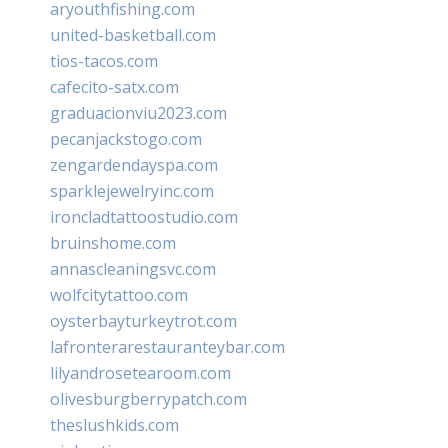
aryouthfishing.com
united-basketball.com
tios-tacos.com
cafecito-satx.com
graduacionviu2023.com
pecanjackstogo.com
zengardendayspa.com
sparklejewelryinc.com
ironcladtattoostudio.com
bruinshome.com
annascleaningsvc.com
wolfcitytattoo.com
oysterbayturkeytrot.com
lafronterarestauranteybar.com
lilyandrosetearoom.com
olivesburgberrypatch.com
theslushkids.com