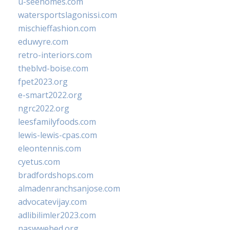
u-seehomes.com
watersportslagonissi.com
mischieffashion.com
eduwyre.com
retro-interiors.com
theblvd-boise.com
fpet2023.org
e-smart2022.org
ngrc2022.org
leesfamilyfoods.com
lewis-lewis-cpas.com
eleontennis.com
cyetus.com
bradfordshops.com
almadenranchsanjose.com
advocatevijay.com
adlibilimler2023.com
naswwebed.org