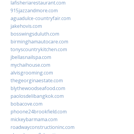
lafisheriarestaurant.com
915jazzandmore.com
aguadulce-countryfair.com
jakehovis.com
bosswingsduluth.com
birminghamautocare.com
tonyscountrykitchen.com
jbellasnailspa.com
mychaihouse.com
alvisgrooming.com
thegeorginaestate.com
blythewoodseafood.com
paolosdelibangkok.com
bobacove.com
phoone24brookfield.com
mickeybarmama.com
roadwayconstructioninc.com