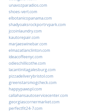
unavozparadios.com
shoes-vert.com
elbotanicopanama.com
shadyoaksrockportrvpark.com
jccoinlaundry.com
kautorepair.com
marjaeswinebar.com
elmazatlanclinton.com
ideacoffeenyc.com
odieschillicothe.com
lacantinitagalesburg.com
pizzadeliverybristol.com
greenstarsmogcheck.com
happypawspl.com
callahansautoservicecenter.com
georgiascornermarket.com
perfectfit24-7.com