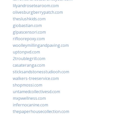
lilyandrosetearoom.com
olivesburgberrypatch.com
theslushkids.com
giobastian.com
glpascensori.com
rifloorepoxy.com
woolleymillingandpaving.com
uptonpvd.com
2troublegrill.com
casateranga.com
sticksandstonesstudiooh.com
walkers-treeservice.com
shopmossi.com
untamedcollectivesd.com
mxpwellness.com
infernocanine.com
thepaperhousecollection.com