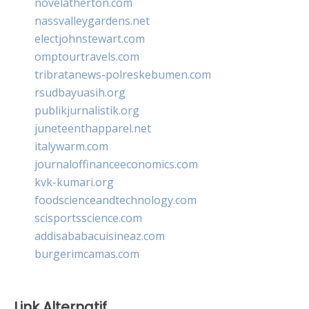
novelatherton.com
nassvalleygardens.net
electjohnstewart.com
omptourtravels.com
tribratanews-polreskebumen.com
rsudbayuasih.org
publikjurnalistik.org
juneteenthapparel.net
italywarm.com
journaloffinanceeconomics.com
kvk-kumari.org
foodscienceandtechnology.com
scisportsscience.com
addisababacuisineaz.com
burgerimcamas.com
Link Alternatif