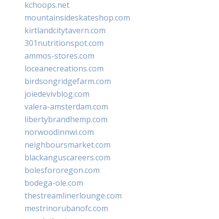
kchoops.net
mountainsideskateshop.com
kirtlandcitytavern.com
301nutritionspot.com
ammos-stores.com
loceanecreations.com
birdsongridgefarm.com
joiedevivblog.com
valera-amsterdam.com
libertybrandhemp.com
norwoodinnwi.com
neighboursmarket.com
blackanguscareers.com
bolesfororegon.com
bodega-ole.com
thestreamlinerlounge.com
mestrinorubanofc.com