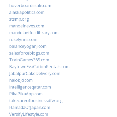
hoverboardssale.com
alaskapolitics.com
stsmp.org
manoelneves.com
mandelaeffectlibrary.com
roselynns.com
balanceyoganj.com
salesforceblogs.com
TrainGames365.com
BaytownEvaCationRentals.com
JabalpurCakeDelivery.com
halobjd.com
intelligenceqatar.com
PikaPikaApp.com
takecareofbusinessdfw.org
HamadaOfJapan.com
VersifyLifestyle.com