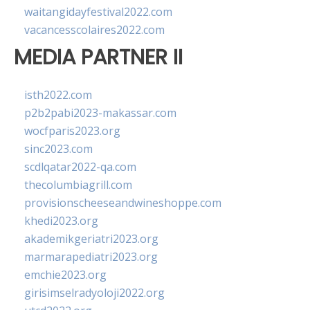
waitangidayfestival2022.com
vacancesscolaires2022.com
MEDIA PARTNER II
isth2022.com
p2b2pabi2023-makassar.com
wocfparis2023.org
sinc2023.com
scdlqatar2022-qa.com
thecolumbiagrill.com
provisionscheeseandwineshoppe.com
khedi2023.org
akademikgeriatri2023.org
marmarapediatri2023.org
emchie2023.org
girisimselradyoloji2022.org