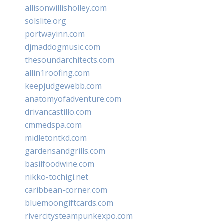
allisonwillisholley.com
solslite.org
portwayinn.com
djmaddogmusic.com
thesoundarchitects.com
allin1roofing.com
keepjudgewebb.com
anatomyofadventure.com
drivancastillo.com
cmmedspa.com
midletontkd.com
gardensandgrills.com
basilfoodwine.com
nikko-tochigi.net
caribbean-corner.com
bluemoongiftcards.com
rivercitysteampunkexpo.com