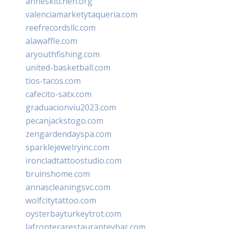
anneskitchen.org
valenciamarketytaqueria.com
reefrecordsllc.com
alawaffle.com
aryouthfishing.com
united-basketball.com
tios-tacos.com
cafecito-satx.com
graduacionviu2023.com
pecanjackstogo.com
zengardendayspa.com
sparklejewelryinc.com
ironcladtattoostudio.com
bruinshome.com
annascleaningsvc.com
wolfcitytattoo.com
oysterbayturkeytrot.com
lafronterarestauranteybar.com