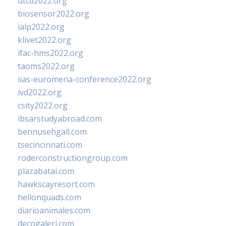
utcd2022.org
biosensor2022.org
ialp2022.org
klivet2022.org
ifac-hms2022.org
taoms2022.org
iias-euromena-conference2022.org
ivd2022.org
csity2022.org
ibsarstudyabroad.com
bennusehgall.com
tsecincinnati.com
roderconstructiongroup.com
plazabatai.com
hawkscayresort.com
hellonquads.com
diarioanimales.com
decogaleri.com