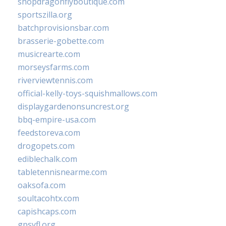
shopdragonflyboutique.com
sportszilla.org
batchprovisionsbar.com
brasserie-gobette.com
musicrearte.com
morseysfarms.com
riverviewtennis.com
official-kelly-toys-squishmallows.com
displaygardenonsuncrest.org
bbq-empire-usa.com
feedstoreva.com
drogopets.com
ediblechalk.com
tabletennisnearme.com
oaksofa.com
soultacohtx.com
capishcaps.com
gpsyfl.org