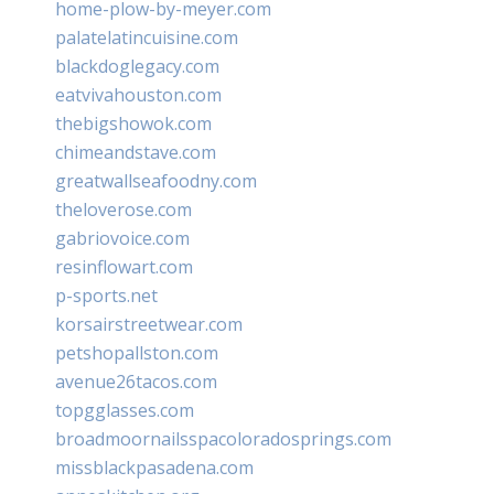
home-plow-by-meyer.com
palatelatincuisine.com
blackdoglegacy.com
eatvivahouston.com
thebigshowok.com
chimeandstave.com
greatwallseafoodny.com
theloverose.com
gabriovoice.com
resinflowart.com
p-sports.net
korsairstreetwear.com
petshopallston.com
avenue26tacos.com
topgglasses.com
broadmoornailsspacoloradosprings.com
missblackpasadena.com