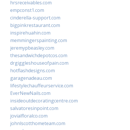
hrsreceivables.com
empconst1.com
cinderella-support.com
bigpinkrestaurant.com
inspirehuahin.com
memmingerspainting.com
jeremypbeasley.com
thesandwichdepotcos.com
drgiggleshouseofpain.com
hotflashdesigns.com
garagenadeau.com
lifestylechauffeurservice.com
EverNewNails.com
insideoutdecoratingcentre.com
salvatoresinpoint.com
jovialfloralco.com
johnlscotthometeam.com