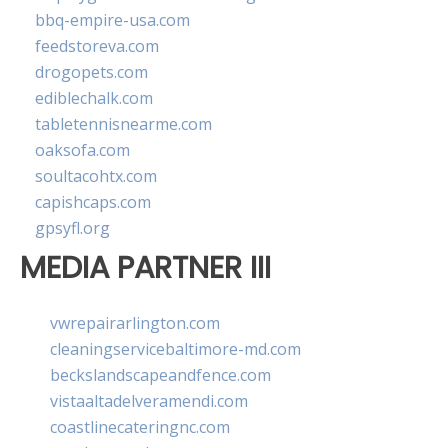
bbq-empire-usa.com
feedstoreva.com
drogopets.com
ediblechalk.com
tabletennisnearme.com
oaksofa.com
soultacohtx.com
capishcaps.com
gpsyfl.org
MEDIA PARTNER III
vwrepairarlington.com
cleaningservicebaltimore-md.com
beckslandscapeandfence.com
vistaaltadelveramendi.com
coastlinecateringnc.com