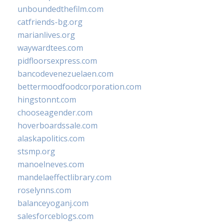
unboundedthefilm.com
catfriends-bg.org
marianlives.org
waywardtees.com
pidfloorsexpress.com
bancodevenezuelaen.com
bettermoodfoodcorporation.com
hingstonnt.com
chooseagender.com
hoverboardssale.com
alaskapolitics.com
stsmp.org
manoelneves.com
mandelaeffectlibrary.com
roselynns.com
balanceyoganj.com
salesforceblogs.com