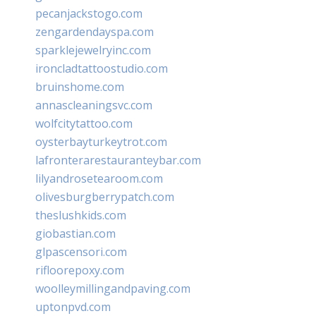
pecanjackstogo.com
zengardendayspa.com
sparklejewelryinc.com
ironcladtattoostudio.com
bruinshome.com
annascleaningsvc.com
wolfcitytattoo.com
oysterbayturkeytrot.com
lafronterarestauranteybar.com
lilyandrosetearoom.com
olivesburgberrypatch.com
theslushkids.com
giobastian.com
glpascensori.com
rifloorepoxy.com
woolleymillingandpaving.com
uptonpvd.com