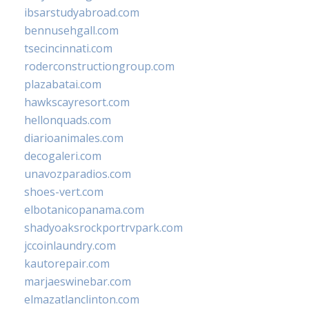
ibsarstudyabroad.com
bennusehgall.com
tsecincinnati.com
roderconstructiongroup.com
plazabatai.com
hawkscayresort.com
hellonquads.com
diarioanimales.com
decogaleri.com
unavozparadios.com
shoes-vert.com
elbotanicopanama.com
shadyoaksrockportrvpark.com
jccoinlaundry.com
kautorepair.com
marjaeswinebar.com
elmazatlanclinton.com