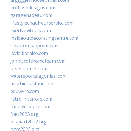
drgiggleshouseofpain.com
hotflashdesigns.com
garagenadeau.com
lifestylechauffeurservice.com
EverNewNails.com
insideoutdecoratingcentre.com
salvatoresinpoint.com
jovialfloralco.com
johnlscotthometeam.com
u-seehomes.com
watersportslagonissi.com
mischieffashion.com
eduwyre.com
retro-interiors.com
theblvd-boise.com
fpet2023.org
e-smart2022.org
ngrc2022.org