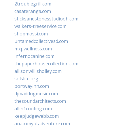
2troublegrill.com
casateranga.com
sticksandstonesstudiooh.com
walkers-treeservice.com
shopmossi.com
untamedcollectivesd.com
mxpwellness.com
infernocanine.com
thepaperhousecollection.com
allisonwillisholley.com
solslite.org
portwayinn.com
djmaddogmusic.com
thesoundarchitects.com
allin1roofing.com
keepjudgewebb.com
anatomyofadventure.com