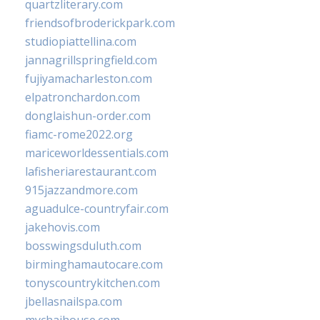
quartzliterary.com
friendsofbroderickpark.com
studiopiattellina.com
jannagrillspringfield.com
fujiyamacharleston.com
elpatronchardon.com
donglaishun-order.com
fiamc-rome2022.org
mariceworldessentials.com
lafisheriarestaurant.com
915jazzandmore.com
aguadulce-countryfair.com
jakehovis.com
bosswingsduluth.com
birminghamautocare.com
tonyscountrykitchen.com
jbellasnailspa.com