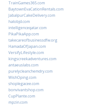
TrainGames365.com
BaytownEvaCationRentals.com
JabalpurCakeDelivery.com
halobjd.com
intelligenceqatar.com
PikaPikaApp.com
takecareofbusinessdfw.org
HamadaOfJapan.com
VersifyLifestyle.com
kingscreekadventures.com
antaeuslabs.com
purelycleanchemdry.com
WishOping.com
shoplegacee.com
bonvivantshop.com
CupPlante.com
mpzin.com