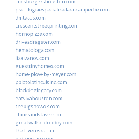
cuesburgershouston.com
psicologiaespecializadaencampeche.com
dmtacos.com
crescentstreetprinting.com
hornopizza.com
driveadragster.com
hematologa.com
lizaivanov.com
guesttinyhomes.com
home-plow-by-meyer.com
palatelatincuisine.com
blackdoglegacy.com
eatvivahouston.com
thebigshowok.com
chimeandstave.com
greatwallseafoodny.com
theloverose.com
gabriovoice.com