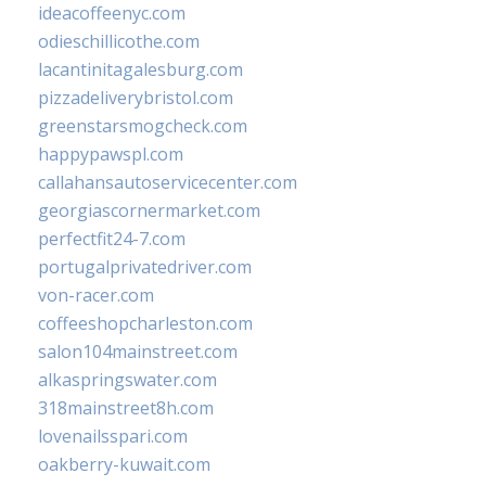
ideacoffeenyc.com
odieschillicothe.com
lacantinitagalesburg.com
pizzadeliverybristol.com
greenstarsmogcheck.com
happypawspl.com
callahansautoservicecenter.com
georgiascornermarket.com
perfectfit24-7.com
portugalprivatedriver.com
von-racer.com
coffeeshopcharleston.com
salon104mainstreet.com
alkaspringswater.com
318mainstreet8h.com
lovenailsspari.com
oakberry-kuwait.com