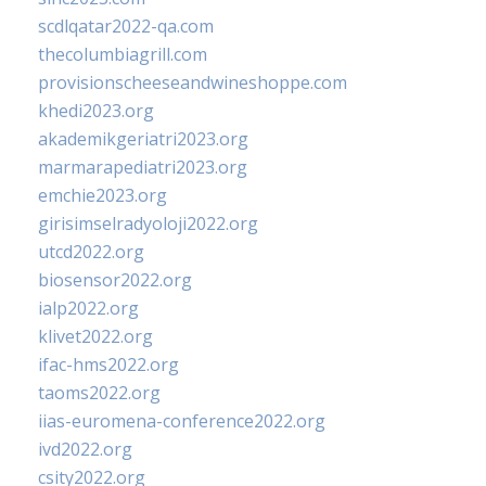
scdlqatar2022-qa.com
thecolumbiagrill.com
provisionscheeseandwineshoppe.com
khedi2023.org
akademikgeriatri2023.org
marmarapediatri2023.org
emchie2023.org
girisimselradyoloji2022.org
utcd2022.org
biosensor2022.org
ialp2022.org
klivet2022.org
ifac-hms2022.org
taoms2022.org
iias-euromena-conference2022.org
ivd2022.org
csity2022.org