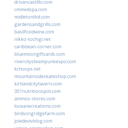
drivancastillo.com
cmmedspa.com
midletontkd.com
gardensandgrills.com
basilfoodwine.com
nikko-tochigi.net
caribbean-corner.com
bluemoongiftcards.com
rivercitysteampunkexpo.com
kchoops.net
mountainsideskateshop.com
kirtlandcitytavern.com
301nutritionspot.com
ammos-stores.com
loceanecreations.com
birdsongridgefarm.com
joiedevivblog.com