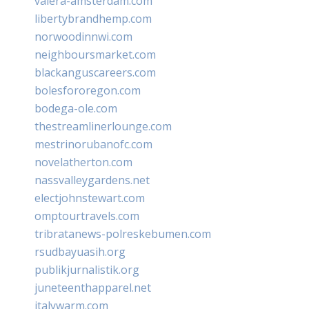
valera-amsterdam.com
libertybrandhemp.com
norwoodinnwi.com
neighboursmarket.com
blackanguscareers.com
bolesfororegon.com
bodega-ole.com
thestreamlinerlounge.com
mestrinorubanofc.com
novelatherton.com
nassvalleygardens.net
electjohnstewart.com
omptourtravels.com
tribratanews-polreskebumen.com
rsudbayuasih.org
publikjurnalistik.org
juneteenthapparel.net
italywarm.com