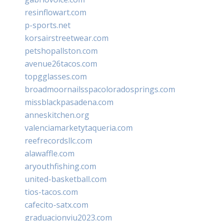
resinflowart.com
p-sports.net
korsairstreetwear.com
petshopallston.com
avenue26tacos.com
topgglasses.com
broadmoornailsspacoloradosprings.com
missblackpasadena.com
anneskitchen.org
valenciamarketytaqueria.com
reefrecordsllc.com
alawaffle.com
aryouthfishing.com
united-basketball.com
tios-tacos.com
cafecito-satx.com
graduacionviu2023.com