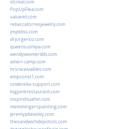
stcreal.com
PopUpFlea.com
valueml.com
rebeccatorresjewelry.com
jmpbliss.com
drjorgerico.com
queensushipa.com
wendyweimerdds.com
ameri-camp.com
hrsreceivables.com
empconst1.com
cinderella-support.com
bigpinkrestaurant.com
inspirehuahin.com
memmingerspainting.com
jeremypbeasley.com
thesandwichdepotcos.com