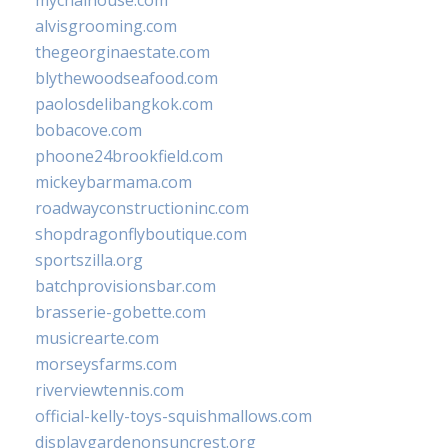
mychaihouse.com
alvisgrooming.com
thegeorginaestate.com
blythewoodseafood.com
paolosdelibangkok.com
bobacove.com
phoone24brookfield.com
mickeybarmama.com
roadwayconstructioninc.com
shopdragonflyboutique.com
sportszilla.org
batchprovisionsbar.com
brasserie-gobette.com
musicrearte.com
morseysfarms.com
riverviewtennis.com
official-kelly-toys-squishmallows.com
displaygardenonsuncrest.org