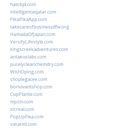
halobjd.com
intelligenceqatar.com
PikaPikaApp.com
takecareofbusinessdfw.org
HamadaOfJapan.com
VersifyLifestyle.com
kingscreekadventures.com
antaeuslabs.com
purelycleanchemdry.com
WishOping.com
shoplegacee.com
bonvivantshop.com
CupPlante.com
mpzin.com
stcreal.com
PopUpFlea.com
valueml.com