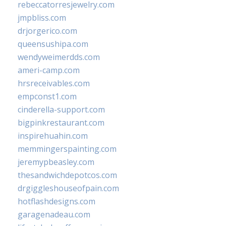
rebeccatorresjewelry.com
jmpbliss.com
drjorgerico.com
queensushipa.com
wendyweimerdds.com
ameri-camp.com
hrsreceivables.com
empconst1.com
cinderella-support.com
bigpinkrestaurant.com
inspirehuahin.com
memmingerspainting.com
jeremypbeasley.com
thesandwichdepotcos.com
drgiggleshouseofpain.com
hotflashdesigns.com
garagenadeau.com