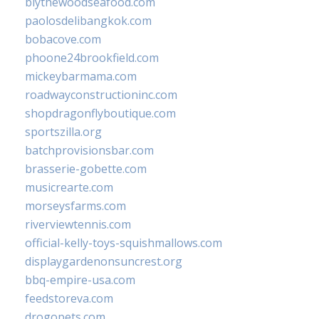
blythewoodseafood.com
paolosdelibangkok.com
bobacove.com
phoone24brookfield.com
mickeybarmama.com
roadwayconstructioninc.com
shopdragonflyboutique.com
sportszilla.org
batchprovisionsbar.com
brasserie-gobette.com
musicrearte.com
morseysfarms.com
riverviewtennis.com
official-kelly-toys-squishmallows.com
displaygardenonsuncrest.org
bbq-empire-usa.com
feedstoreva.com
drogopets.com