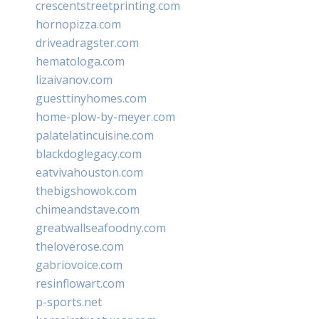
crescentstreetprinting.com
hornopizza.com
driveadragster.com
hematologa.com
lizaivanov.com
guesttinyhomes.com
home-plow-by-meyer.com
palatelatincuisine.com
blackdoglegacy.com
eatvivahouston.com
thebigshowok.com
chimeandstave.com
greatwallseafoodny.com
theloverose.com
gabriovoice.com
resinflowart.com
p-sports.net