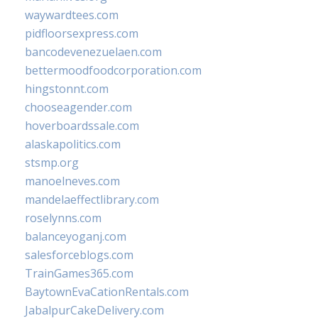
waywardtees.com
pidfloorsexpress.com
bancodevenezuelaen.com
bettermoodfoodcorporation.com
hingstonnt.com
chooseagender.com
hoverboardssale.com
alaskapolitics.com
stsmp.org
manoelneves.com
mandelaeffectlibrary.com
roselynns.com
balanceyoganj.com
salesforceblogs.com
TrainGames365.com
BaytownEvaCationRentals.com
JabalpurCakeDelivery.com