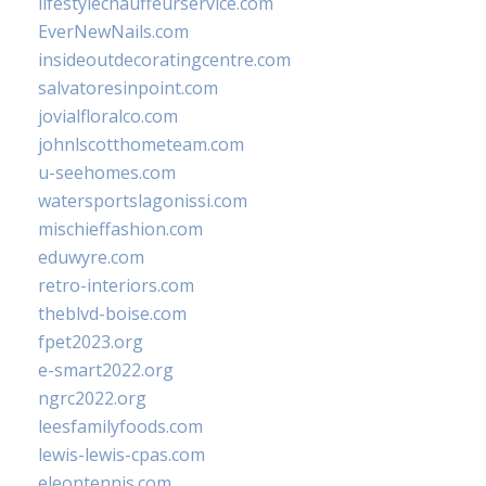
lifestylechauffeurservice.com
EverNewNails.com
insideoutdecoratingcentre.com
salvatoresinpoint.com
jovialfloralco.com
johnlscotthometeam.com
u-seehomes.com
watersportslagonissi.com
mischieffashion.com
eduwyre.com
retro-interiors.com
theblvd-boise.com
fpet2023.org
e-smart2022.org
ngrc2022.org
leesfamilyfoods.com
lewis-lewis-cpas.com
eleontennis.com