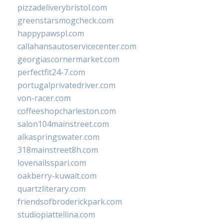
pizzadeliverybristol.com
greenstarsmogcheck.com
happypawspl.com
callahansautoservicecenter.com
georgiascornermarket.com
perfectfit24-7.com
portugalprivatedriver.com
von-racer.com
coffeeshopcharleston.com
salon104mainstreet.com
alkaspringswater.com
318mainstreet8h.com
lovenailsspari.com
oakberry-kuwait.com
quartzliterary.com
friendsofbroderickpark.com
studiopiattellina.com