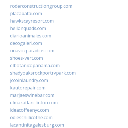
roderconstructiongroup.com
plazabatai.com
hawkscayresort.com
hellonquads.com
diarioanimales.com
decogaleri.com
unavozparadios.com
shoes-vert.com
elbotanicopanama.com
shadyoaksrockportrvpark.com
jccoinlaundry.com
kautorepair.com
marjaeswinebar.com
elmazatlanclinton.com
ideacoffeenyc.com
odieschillicothe.com
lacantinitagalesburg.com