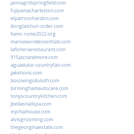
jannagrillspringfield.com
fujiyamacharleston.com
elpatronchardon.com
donglaishun-order.com
fiamc-rome2022.org
mariceworldessentials.com
lafisheriarestaurant.com
915jazzandmore.com
aguadulce-countryfair.com
jakehovis.com
bosswingsduluth.com
birminghamautocare.com
tonyscountrykitchen.com
jbellasnailspa.com
mychaihouse.com
alvisgrooming.com
thegeorginaestate.com