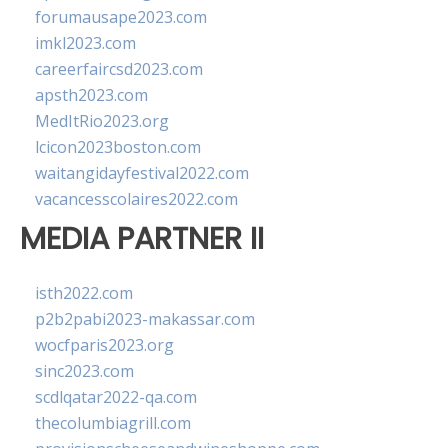
forumausape2023.com
imkl2023.com
careerfaircsd2023.com
apsth2023.com
MedItRio2023.org
lcicon2023boston.com
waitangidayfestival2022.com
vacancesscolaires2022.com
MEDIA PARTNER II
isth2022.com
p2b2pabi2023-makassar.com
wocfparis2023.org
sinc2023.com
scdlqatar2022-qa.com
thecolumbiagrill.com