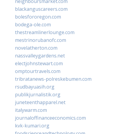
neighboursmarket.com
blackanguscareers.com
bolesfororegon.com
bodega-ole.com
thestreamlinerlounge.com
mestrinorubanofc.com
novelatherton.com
nassvalleygardens.net
electjohnstewart.com
omptourtravels.com
tribratanews-polreskebumen.com
rsudbayuasih.org
publikjurnalistik.org
juneteenthapparel.net
italywarm.com
journaloffinanceeconomics.com
kvk-kumari.org
foodscienceandtechnology.com