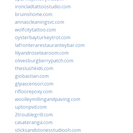
ironcladtattoostudio.com
bruinshome.com
annascleaningsvc.com
wolfcitytattoo.com
oysterbayturkeytrot.com
lafronterarestauranteybar.com
lilyandrosetearoom.com
olivesburgberrypatch.com
theslushkids.com
giobastian.com
glpascensori.com
rifloorepoxy.com
woolleymillingandpaving.com
uptonpvd.com
2troublegrill.com
casateranga.com
sticksandstonesstudiooh.com