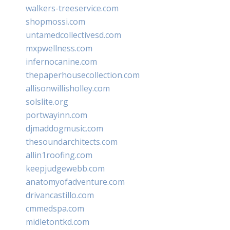
walkers-treeservice.com
shopmossi.com
untamedcollectivesd.com
mxpwellness.com
infernocanine.com
thepaperhousecollection.com
allisonwillisholley.com
solslite.org
portwayinn.com
djmaddogmusic.com
thesoundarchitects.com
allin1roofing.com
keepjudgewebb.com
anatomyofadventure.com
drivancastillo.com
cmmedspa.com
midletontkd.com