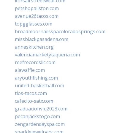
korsairstreetwear.com
petshopallston.com
avenue26tacos.com
topgglasses.com
broadmoornailsspacoloradosprings.com
missblackpasadena.com
anneskitchen.org
valenciamarketytaqueria.com
reefrecordsllc.com
alawaffle.com
aryouthfishing.com
united-basketball.com
tios-tacos.com
cafecito-satx.com
graduacionviu2023.com
pecanjackstogo.com
zengardendayspa.com
sparklejewelryinc.com