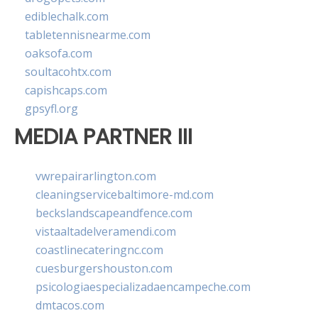
ediblechalk.com
tabletennisnearme.com
oaksofa.com
soultacohtx.com
capishcaps.com
gpsyfl.org
MEDIA PARTNER III
vwrepairarlington.com
cleaningservicebaltimore-md.com
beckslandscapeandfence.com
vistaaltadelveramendi.com
coastlinecateringnc.com
cuesburgershouston.com
psicologiaespecializadaencampeche.com
dmtacos.com