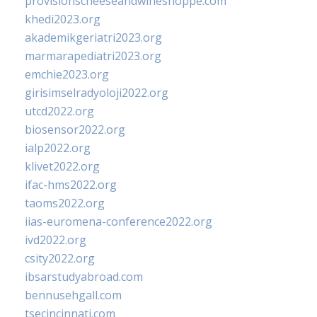
provisionscheeseandwineshoppe.com
khedi2023.org
akademikgeriatri2023.org
marmarapediatri2023.org
emchie2023.org
girisimselradyoloji2022.org
utcd2022.org
biosensor2022.org
ialp2022.org
klivet2022.org
ifac-hms2022.org
taoms2022.org
iias-euromena-conference2022.org
ivd2022.org
csity2022.org
ibsarstudyabroad.com
bennusehgall.com
tsecincinnati.com