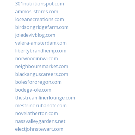
301nutritionspot.com
ammos-stores.com
loceanecreations.com
birdsongridgefarm.com
joiedevivblog.com
valera-amsterdam.com
libertybrandhemp.com
norwoodinnwi.com
neighboursmarket.com
blackanguscareers.com
bolesfororegon.com
bodega-ole.com
thestreamlinerlounge.com
mestrinorubanofc.com
novelatherton.com
nassvalleygardens.net
electjohnstewart.com