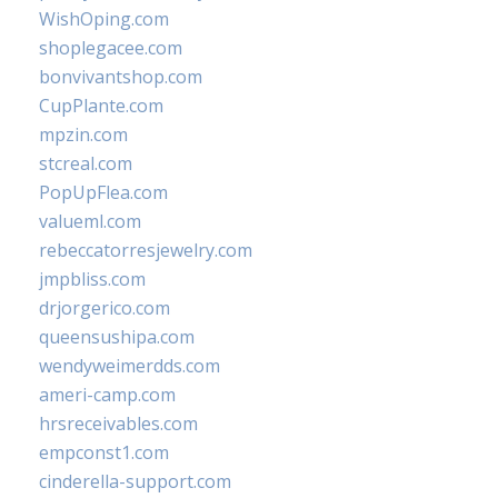
WishOping.com
shoplegacee.com
bonvivantshop.com
CupPlante.com
mpzin.com
stcreal.com
PopUpFlea.com
valueml.com
rebeccatorresjewelry.com
jmpbliss.com
drjorgerico.com
queensushipa.com
wendyweimerdds.com
ameri-camp.com
hrsreceivables.com
empconst1.com
cinderella-support.com