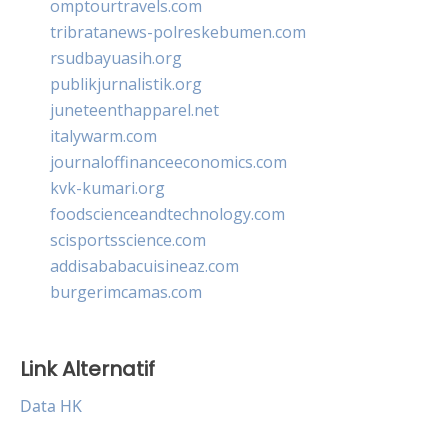
omptourtravels.com
tribratanews-polreskebumen.com
rsudbayuasih.org
publikjurnalistik.org
juneteenthapparel.net
italywarm.com
journaloffinanceeconomics.com
kvk-kumari.org
foodscienceandtechnology.com
scisportsscience.com
addisababacuisineaz.com
burgerimcamas.com
Link Alternatif
Data HK