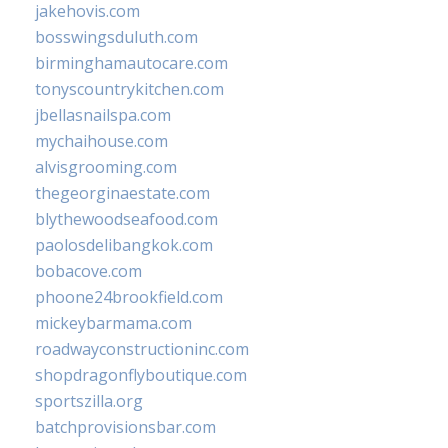
jakehovis.com
bosswingsduluth.com
birminghamautocare.com
tonyscountrykitchen.com
jbellasnailspa.com
mychaihouse.com
alvisgrooming.com
thegeorginaestate.com
blythewoodseafood.com
paolosdelibangkok.com
bobacove.com
phoone24brookfield.com
mickeybarmama.com
roadwayconstructioninc.com
shopdragonflyboutique.com
sportszilla.org
batchprovisionsbar.com