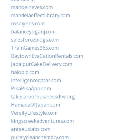
manoelneves.com
mandelaeffectlibrary.com
roselynns.com
balanceyoganj.com
salesforceblogs.com
TrainGames365.com
BaytownEvaCationRentals.com
JabalpurCakeDelivery.com
halobjd.com
intelligenceqatar.com
PikaPikaApp.com
takecareofbusinessdfw.org
HamadaOfJapan.com
VersifyLifestyle.com
kingscreekadventures.com
antaeuslabs.com
purelycleanchemdry.com