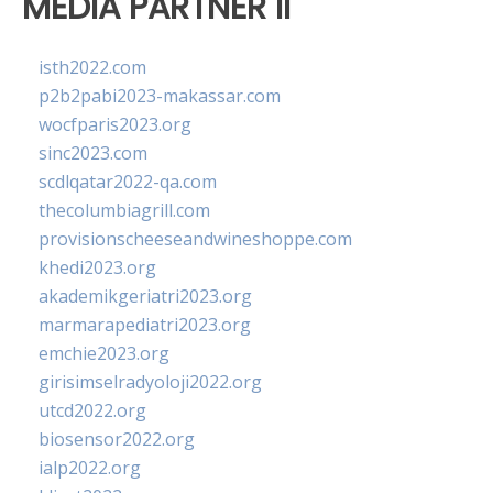
MEDIA PARTNER II
isth2022.com
p2b2pabi2023-makassar.com
wocfparis2023.org
sinc2023.com
scdlqatar2022-qa.com
thecolumbiagrill.com
provisionscheeseandwineshoppe.com
khedi2023.org
akademikgeriatri2023.org
marmarapediatri2023.org
emchie2023.org
girisimselradyoloji2022.org
utcd2022.org
biosensor2022.org
ialp2022.org