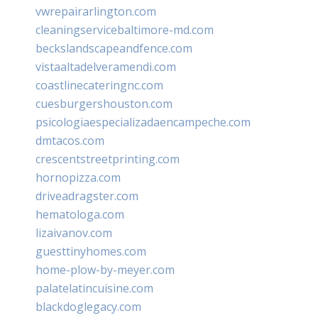
vwrepairarlington.com
cleaningservicebaltimore-md.com
beckslandscapeandfence.com
vistaaltadelveramendi.com
coastlinecateringnc.com
cuesburgershouston.com
psicologiaespecializadaencampeche.com
dmtacos.com
crescentstreetprinting.com
hornopizza.com
driveadragster.com
hematologa.com
lizaivanov.com
guesttinyhomes.com
home-plow-by-meyer.com
palatelatincuisine.com
blackdoglegacy.com