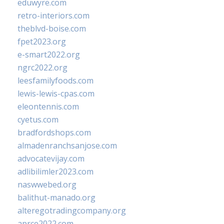
eduwyre.com
retro-interiors.com
theblvd-boise.com
fpet2023.org
e-smart2022.org
ngrc2022.org
leesfamilyfoods.com
lewis-lewis-cpas.com
eleontennis.com
cyetus.com
bradfordshops.com
almadenranchsanjose.com
advocatevijay.com
adlibilimler2023.com
naswwebed.org
balithut-manado.org
alteregotradingcompany.org
aprce2022.com