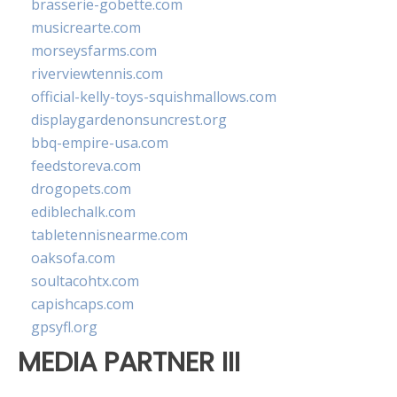
brasserie-gobette.com
musicrearte.com
morseysfarms.com
riverviewtennis.com
official-kelly-toys-squishmallows.com
displaygardenonsuncrest.org
bbq-empire-usa.com
feedstoreva.com
drogopets.com
ediblechalk.com
tabletennisnearme.com
oaksofa.com
soultacohtx.com
capishcaps.com
gpsyfl.org
MEDIA PARTNER III