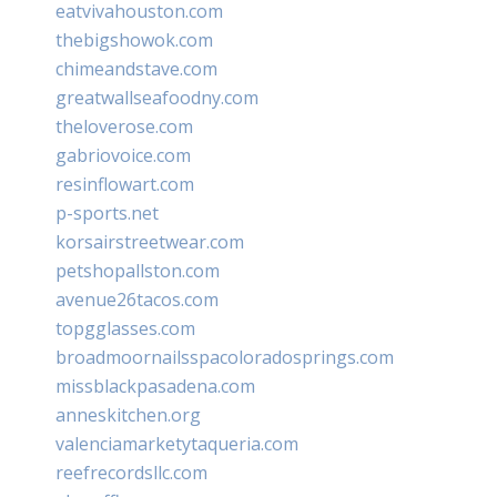
eatvivahouston.com
thebigshowok.com
chimeandstave.com
greatwallseafoodny.com
theloverose.com
gabriovoice.com
resinflowart.com
p-sports.net
korsairstreetwear.com
petshopallston.com
avenue26tacos.com
topgglasses.com
broadmoornailsspacoloradosprings.com
missblackpasadena.com
anneskitchen.org
valenciamarketytaqueria.com
reefrecordsllc.com