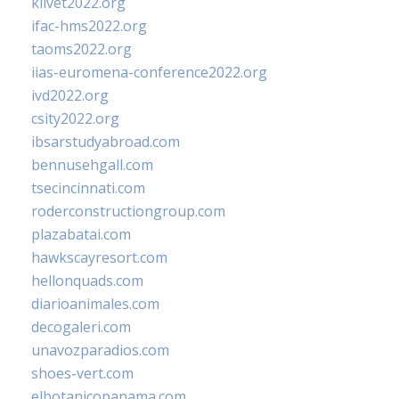
klivet2022.org
ifac-hms2022.org
taoms2022.org
iias-euromena-conference2022.org
ivd2022.org
csity2022.org
ibsarstudyabroad.com
bennusehgall.com
tsecincinnati.com
roderconstructiongroup.com
plazabatai.com
hawkscayresort.com
hellonquads.com
diarioanimales.com
decogaleri.com
unavozparadios.com
shoes-vert.com
elbotanicopanama.com