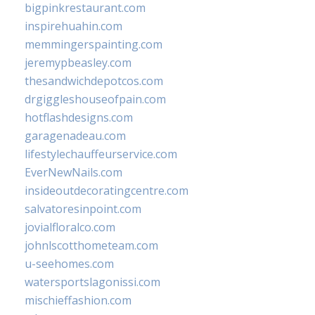
bigpinkrestaurant.com
inspirehuahin.com
memmingerspainting.com
jeremypbeasley.com
thesandwichdepotcos.com
drgiggleshouseofpain.com
hotflashdesigns.com
garagenadeau.com
lifestylechauffeurservice.com
EverNewNails.com
insideoutdecoratingcentre.com
salvatoresinpoint.com
jovialfloralco.com
johnlscotthometeam.com
u-seehomes.com
watersportslagonissi.com
mischieffashion.com