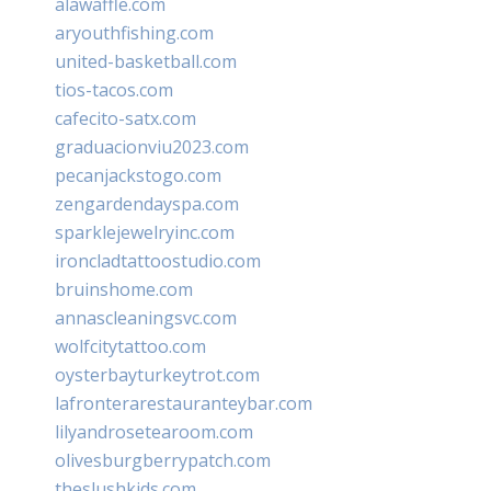
alawaffle.com
aryouthfishing.com
united-basketball.com
tios-tacos.com
cafecito-satx.com
graduacionviu2023.com
pecanjackstogo.com
zengardendayspa.com
sparklejewelryinc.com
ironcladtattoostudio.com
bruinshome.com
annascleaningsvc.com
wolfcitytattoo.com
oysterbayturkeytrot.com
lafronterarestauranteybar.com
lilyandrosetearoom.com
olivesburgberrypatch.com
theslushkids.com