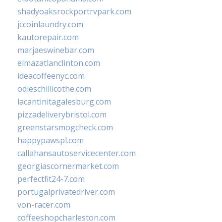
shadyoaksrockportrvpark.com
jccoinlaundry.com
kautorepair.com
marjaeswinebar.com
elmazatlanclinton.com
ideacoffeenyc.com
odieschillicothe.com
lacantinitagalesburg.com
pizzadeliverybristol.com
greenstarsmogcheck.com
happypawspl.com
callahansautoservicecenter.com
georgiascornermarket.com
perfectfit24-7.com
portugalprivatedriver.com
von-racer.com
coffeeshopcharleston.com