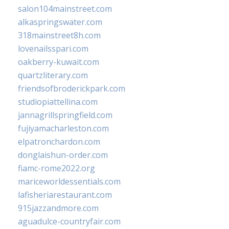
salon104mainstreet.com
alkaspringswater.com
318mainstreet8h.com
lovenailsspari.com
oakberry-kuwait.com
quartzliterary.com
friendsofbroderickpark.com
studiopiattellina.com
jannagrillspringfield.com
fujiyamacharleston.com
elpatronchardon.com
donglaishun-order.com
fiamc-rome2022.org
mariceworldessentials.com
lafisheriarestaurant.com
915jazzandmore.com
aguadulce-countryfair.com