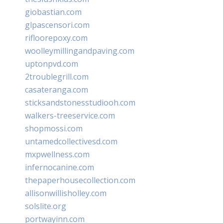
giobastian.com
glpascensori.com
rifloorepoxy.com
woolleymillingandpaving.com
uptonpvd.com
2troublegrill.com
casateranga.com
sticksandstonesstudiooh.com
walkers-treeservice.com
shopmossi.com
untamedcollectivesd.com
mxpwellness.com
infernocanine.com
thepaperhousecollection.com
allisonwillisholley.com
solslite.org
portwayinn.com