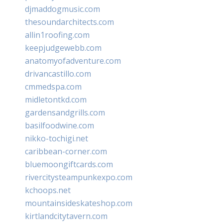
djmaddogmusic.com
thesoundarchitects.com
allin1roofing.com
keepjudgewebb.com
anatomyofadventure.com
drivancastillo.com
cmmedspa.com
midletontkd.com
gardensandgrills.com
basilfoodwine.com
nikko-tochigi.net
caribbean-corner.com
bluemoongiftcards.com
rivercitysteampunkexpo.com
kchoops.net
mountainsideskateshop.com
kirtlandcitytavern.com