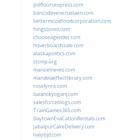
pidfloorsexpress.com
bancodevenezuelaen.com
bettermoodfoodcorporation.com
hingstonnt.com
chooseagender.com
hoverboardssale.com
alaskapolitics.com
stsmp.org
manoelneves.com
mandelaeffectlibrary.com
roselynns.com
balanceyoganj.com
salesforceblogs.com
TrainGames365.com
BaytownEvaCationRentals.com
JabalpurCakeDelivery.com
halobjd.com