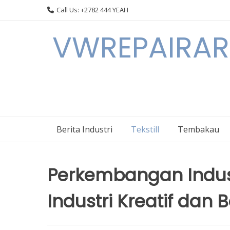
Skip
Call Us: +2782 444 YEAH
to
content
VWREPAIRARL
Berita Industri
Tekstill
Tembakau
Perkembangan Industr
Industri Kreatif dan 