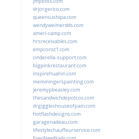
jmpbliss.com
drjorgerico.com
queensushipa.com
wendyweimerdds.com
ameri-camp.com
hrsreceivables.com
empconst1.com
cinderella-support.com
bigpinkrestaurant.com
inspirehuahin.com
memmingerspainting.com
jeremypbeasley.com
thesandwichdepotcos.com
drgiggleshouseofpain.com
hotflashdesigns.com
garagenadeau.com
lifestylechauffeurservice.com
EverNewNails.com