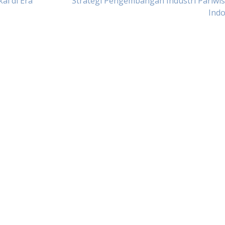
al di Era
Strategi Pengembangan Industri Pariwis
Indo