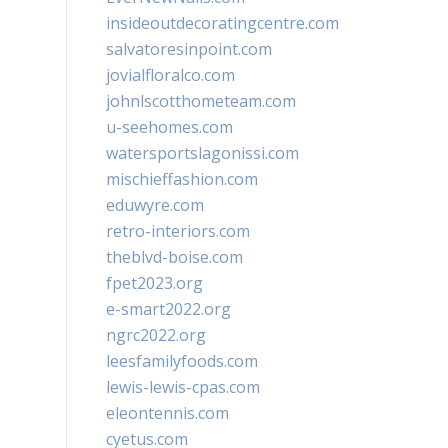
insideoutdecoratingcentre.com
salvatoresinpoint.com
jovialfloralco.com
johnlscotthometeam.com
u-seehomes.com
watersportslagonissi.com
mischieffashion.com
eduwyre.com
retro-interiors.com
theblvd-boise.com
fpet2023.org
e-smart2022.org
ngrc2022.org
leesfamilyfoods.com
lewis-lewis-cpas.com
eleontennis.com
cyetus.com