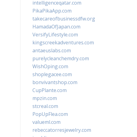
intelligenceqatar.com
PikaPikaApp.com
takecareofbusinessdfw.org
HamadaOfJapan.com
VersifyLifestyle.com
kingscreekadventures.com
antaeuslabs.com
purelycleanchemdry.com
WishOping.com
shoplegacee.com
bonvivantshop.com
CupPlante.com
mpzin.com
stcreal.com
PopUpFlea.com
valueml.com
rebeccatorresjewelry.com