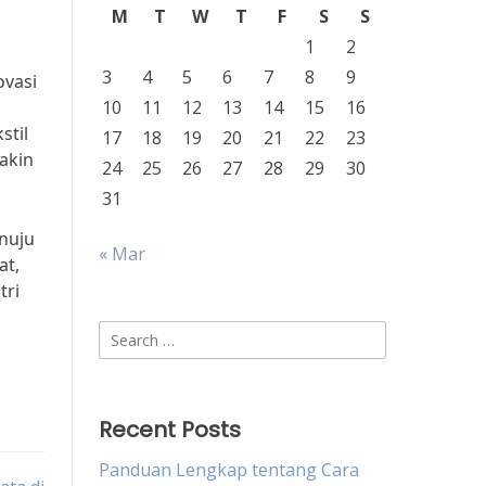
M
T
W
T
F
S
S
1
2
3
4
5
6
7
8
9
ovasi
10
11
12
13
14
15
16
stil
17
18
19
20
21
22
23
akin
24
25
26
27
28
29
30
31
nuju
« Mar
at,
tri
Search
for:
Recent Posts
Panduan Lengkap tentang Cara