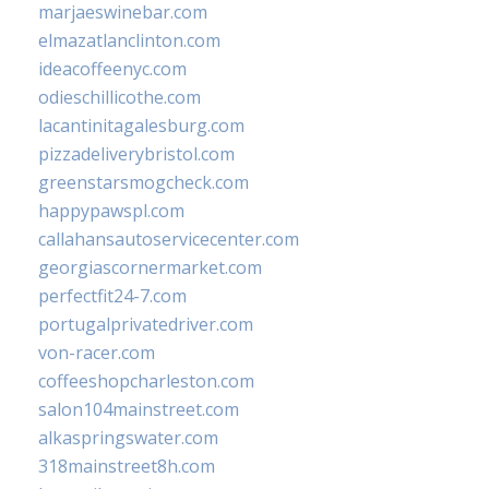
marjaeswinebar.com
elmazatlanclinton.com
ideacoffeenyc.com
odieschillicothe.com
lacantinitagalesburg.com
pizzadeliverybristol.com
greenstarsmogcheck.com
happypawspl.com
callahansautoservicecenter.com
georgiascornermarket.com
perfectfit24-7.com
portugalprivatedriver.com
von-racer.com
coffeeshopcharleston.com
salon104mainstreet.com
alkaspringswater.com
318mainstreet8h.com