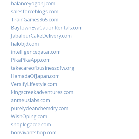
balanceyoganj.com
salesforceblogs.com
TrainGames365.com
BaytownEvaCationRentals.com
JabalpurCakeDelivery.com
halobjd.com
intelligenceqatar.com
PikaPikaApp.com
takecareofbusinessdfw.org
HamadaOfJapan.com
VersifyLifestyle.com
kingscreekadventures.com
antaeuslabs.com
purelycleanchemdry.com
WishOping.com
shoplegacee.com
bonvivantshop.com