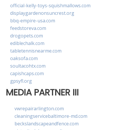
official-kelly-toys-squishmallows.com
displaygardenonsuncrest.org
bbq-empire-usa.com
feedstoreva.com
drogopets.com
ediblechalk.com
tabletennisnearme.com
oaksofa.com
soultacohtx.com
capishcaps.com
gpsyfl.org
MEDIA PARTNER III
vwrepairarlington.com
cleaningservicebaltimore-md.com
beckslandscapeandfence.com