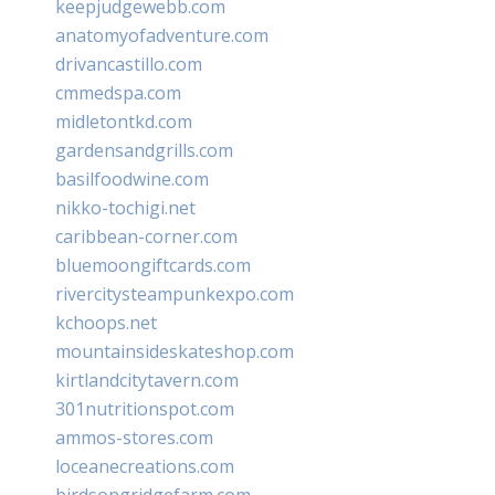
keepjudgewebb.com
anatomyofadventure.com
drivancastillo.com
cmmedspa.com
midletontkd.com
gardensandgrills.com
basilfoodwine.com
nikko-tochigi.net
caribbean-corner.com
bluemoongiftcards.com
rivercitysteampunkexpo.com
kchoops.net
mountainsideskateshop.com
kirtlandcitytavern.com
301nutritionspot.com
ammos-stores.com
loceanecreations.com
birdsongridgefarm.com