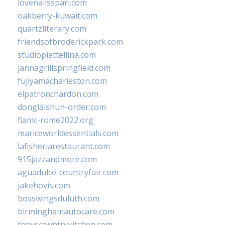
lovenailsspari.com
oakberry-kuwait.com
quartzliterary.com
friendsofbroderickpark.com
studiopiattellina.com
jannagrillspringfield.com
fujiyamacharleston.com
elpatronchardon.com
donglaishun-order.com
fiamc-rome2022.org
mariceworldessentials.com
lafisheriarestaurant.com
915jazzandmore.com
aguadulce-countryfair.com
jakehovis.com
bosswingsduluth.com
birminghamautocare.com
tonyscountrykitchen.com