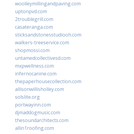
woolleymillingandpaving.com
uptonpvd.com
2troublegrill.com
casateranga.com
sticksandstonesstudiooh.com
walkers-treeservice.com
shopmossi.com
untamedcollectivesd.com
mxpwellness.com
infernocanine.com
thepaperhousecollection.com
allisonwillisholley.com
solslite.org
portwayinn.com
djmaddogmusic.com
thesoundarchitects.com
allin1roofing.com