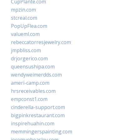
CupPlante.com
mpzin.com
stcreal.com
PopUpFlea.com
valueml.com
rebeccatorresjewelry.com
jmpbliss.com
drjorgerico.com
queensushipa.com
wendyweimerdds.com
ameri-camp.com
hrsreceivables.com
empconst1.com
cinderella-support.com
bigpinkrestaurant.com
inspirehuahin.com
memmingerspainting.com
jeremypbeasley.com