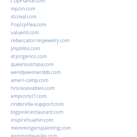
CupPlante.com
mpzin.com
stcreal.com
PopUpFlea.com
valueml.com
rebeccatorresjewelry.com
jmpbliss.com
drjorgerico.com
queensushipa.com
wendyweimerdds.com
ameri-camp.com
hrsreceivables.com
empconst1.com
cinderella-support.com
bigpinkrestaurant.com
inspirehuahin.com
memmingerspainting.com
jeremypbeasley.com