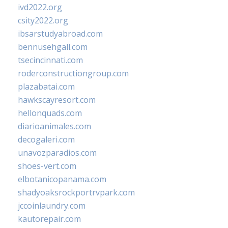
ivd2022.org
csity2022.org
ibsarstudyabroad.com
bennusehgall.com
tsecincinnati.com
roderconstructiongroup.com
plazabatai.com
hawkscayresort.com
hellonquads.com
diarioanimales.com
decogaleri.com
unavozparadios.com
shoes-vert.com
elbotanicopanama.com
shadyoaksrockportrvpark.com
jccoinlaundry.com
kautorepair.com