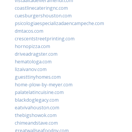
vistaaltadelveramendi.com
coastlinecateringnc.com
cuesburgershouston.com
psicologiaespecializadaencampeche.com
dmtacos.com
crescentstreetprinting.com
hornopizza.com
driveadragster.com
hematologa.com
lizaivanov.com
guesttinyhomes.com
home-plow-by-meyer.com
palatelatincuisine.com
blackdoglegacy.com
eatvivahouston.com
thebigshowok.com
chimeandstave.com
greatwallseafoodny.com