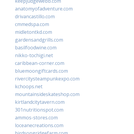
keepjudgewebb.com
anatomyofadventure.com
drivancastillo.com
cmmedspa.com
midletontkd.com
gardensandgrills.com
basilfoodwine.com
nikko-tochigi.net
caribbean-corner.com
bluemoongiftcards.com
rivercitysteampunkexpo.com
kchoops.net
mountainsideskateshop.com
kirtlandcitytavern.com
301nutritionspot.com
ammos-stores.com
loceanecreations.com
birdsongridgefarm.com