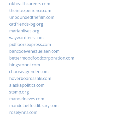
okhealthcareers.com
theintexperience.com
unboundedthefilm.com
catfriends-bg.org
marianlives.org
waywardtees.com
pidfloorsexpress.com
bancodevenezuelaen.com
bettermoodfoodcorporation.com
hingstonnt.com
chooseagender.com
hoverboardssale.com
alaskapolitics.com
stsmp.org
manoelneves.com
mandelaeffectlibrary.com
roselynns.com