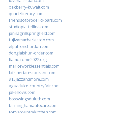
lovenailsspari.com
oakberry-kuwait.com
quartzliterary.com
friendsofbroderickpark.com
studiopiattellina.com
jannagrillspringfield.com
fujiyamacharleston.com
elpatronchardon.com
donglaishun-order.com
fiamc-rome2022.org
mariceworldessentials.com
lafisheriarestaurant.com
915jazzandmore.com
aguadulce-countryfair.com
jakehovis.com
bosswingsduluth.com
birminghamautocare.com
tonyscountrykitchen.com