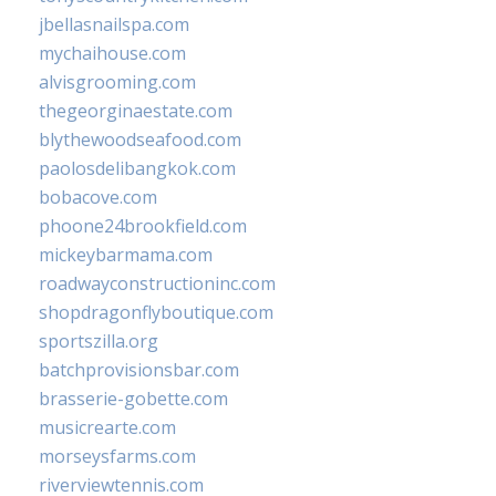
jbellasnailspa.com
mychaihouse.com
alvisgrooming.com
thegeorginaestate.com
blythewoodseafood.com
paolosdelibangkok.com
bobacove.com
phoone24brookfield.com
mickeybarmama.com
roadwayconstructioninc.com
shopdragonflyboutique.com
sportszilla.org
batchprovisionsbar.com
brasserie-gobette.com
musicrearte.com
morseysfarms.com
riverviewtennis.com