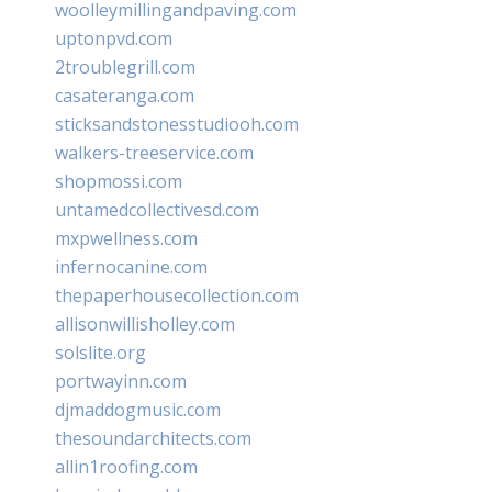
woolleymillingandpaving.com
uptonpvd.com
2troublegrill.com
casateranga.com
sticksandstonesstudiooh.com
walkers-treeservice.com
shopmossi.com
untamedcollectivesd.com
mxpwellness.com
infernocanine.com
thepaperhousecollection.com
allisonwillisholley.com
solslite.org
portwayinn.com
djmaddogmusic.com
thesoundarchitects.com
allin1roofing.com