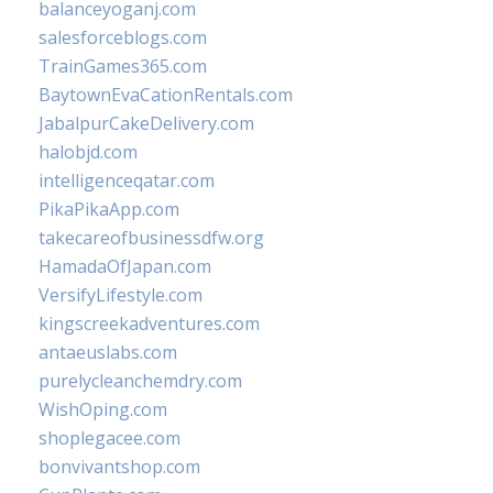
balanceyoganj.com
salesforceblogs.com
TrainGames365.com
BaytownEvaCationRentals.com
JabalpurCakeDelivery.com
halobjd.com
intelligenceqatar.com
PikaPikaApp.com
takecareofbusinessdfw.org
HamadaOfJapan.com
VersifyLifestyle.com
kingscreekadventures.com
antaeuslabs.com
purelycleanchemdry.com
WishOping.com
shoplegacee.com
bonvivantshop.com