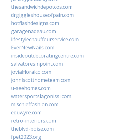
thesandwichdepotcos.com
drgiggleshouseofpain.com
hotflashdesigns.com
garagenadeau.com
lifestylechauffeurservice.com
EverNewNails.com
insideoutdecoratingcentre.com
salvatoresinpoint.com
jovialfloralco.com
johnlscotthometeam.com
u-seehomes.com
watersportslagonissi.com
mischieffashion.com
eduwyre.com
retro-interiors.com
theblvd-boise.com
fpet2023.org