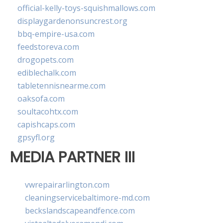
official-kelly-toys-squishmallows.com
displaygardenonsuncrest.org
bbq-empire-usa.com
feedstoreva.com
drogopets.com
ediblechalk.com
tabletennisnearme.com
oaksofa.com
soultacohtx.com
capishcaps.com
gpsyfl.org
MEDIA PARTNER III
vwrepairarlington.com
cleaningservicebaltimore-md.com
beckslandscapeandfence.com