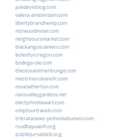
joiedevivblog.com
valera-amsterdam.com
libertybrandhemp.com
norwoodinnwi.com
neighboursmarket.com
blackanguscareers.com
bolesfororegon.com
bodega-ole.com
thestreamlinerlounge.com
mestrinorubanofc.com
novelatherton.com
nassvalleygardens.net
electjohnstewart.com
omptourtravels.com
tribratanews-polreskebumen.com
rsudbayuasih.org
publikjurnalistik.org