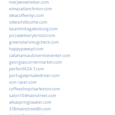
marjaeswinebar.com
elmazatlanclinton.com
ideacoffeenyc.com
odieschillicothe.com
lacantinitagalesburg.com
pizzadeliverybristol.com
greenstarsmogcheck.com
happypawspl.com
callahansautoservicecenter.com
georgiascornermarket.com
perfectfit24-7.com
portugalprivatedriver.com
von-racer.com
coffeeshopcharleston.com
salon104mainstreet.com
alkaspringswater.com
318mainstreet8h.com