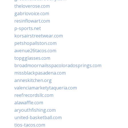
theloverose.com
gabriovoice.com
resinflowart.com
p-sports.net
korsairstreetwear.com
petshopallston.com
avenue26tacos.com
topgglasses.com
broadmoornailsspacoloradosprings.com
missblackpasadena.com
anneskitchen.org
valenciamarketytaqueria.com
reefrecordsllc.com
alawaffle.com
aryouthfishing.com
united-basketball.com
tios-tacos.com