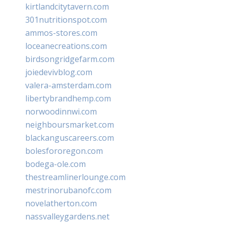
kirtlandcitytavern.com
301nutritionspot.com
ammos-stores.com
loceanecreations.com
birdsongridgefarm.com
joiedevivblog.com
valera-amsterdam.com
libertybrandhemp.com
norwoodinnwi.com
neighboursmarket.com
blackanguscareers.com
bolesfororegon.com
bodega-ole.com
thestreamlinerlounge.com
mestrinorubanofc.com
novelatherton.com
nassvalleygardens.net