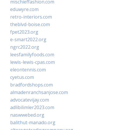
mischieffashion.com
eduwyre.com
retro-interiors.com
theblvd-boise.com
fpet2023.org
e-smart2022.org
ngrc2022.org
leesfamilyfoods.com
lewis-lewis-cpas.com
eleontennis.com
cyetus.com
bradfordshops.com
almadenranchsanjose.com
advocatevijay.com
adlibilimler2023.com
naswwebed.org
balithut-manado.org