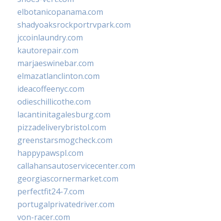
elbotanicopanama.com
shadyoaksrockportrvpark.com
jccoinlaundry.com
kautorepair.com
marjaeswinebar.com
elmazatlanclinton.com
ideacoffeenyc.com
odieschillicothe.com
lacantinitagalesburg.com
pizzadeliverybristol.com
greenstarsmogcheck.com
happypawspl.com
callahansautoservicecenter.com
georgiascornermarket.com
perfectfit24-7.com
portugalprivatedriver.com
von-racer.com