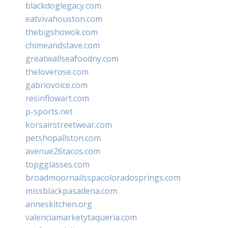
blackdoglegacy.com
eatvivahouston.com
thebigshowok.com
chimeandstave.com
greatwallseafoodny.com
theloverose.com
gabriovoice.com
resinflowart.com
p-sports.net
korsairstreetwear.com
petshopallston.com
avenue26tacos.com
topgglasses.com
broadmoornailsspacoloradosprings.com
missblackpasadena.com
anneskitchen.org
valenciamarketytaqueria.com