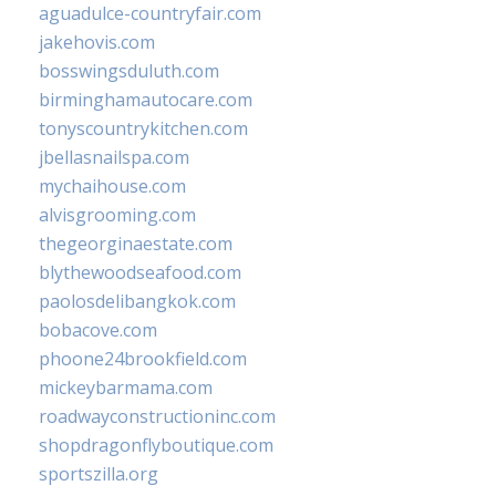
aguadulce-countryfair.com
jakehovis.com
bosswingsduluth.com
birminghamautocare.com
tonyscountrykitchen.com
jbellasnailspa.com
mychaihouse.com
alvisgrooming.com
thegeorginaestate.com
blythewoodseafood.com
paolosdelibangkok.com
bobacove.com
phoone24brookfield.com
mickeybarmama.com
roadwayconstructioninc.com
shopdragonflyboutique.com
sportszilla.org