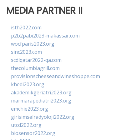
MEDIA PARTNER II
isth2022.com
p2b2pabi2023-makassar.com
wocfparis2023.org
sinc2023.com
scdlqatar2022-qa.com
thecolumbiagrill.com
provisionscheeseandwineshoppe.com
khedi2023.org
akademikgeriatri2023.org
marmarapediatri2023.org
emchie2023.org
girisimselradyoloji2022.org
utcd2022.org
biosensor2022.org