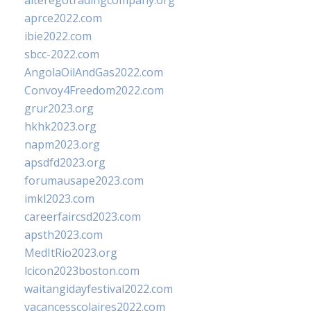
alteregotradingcompany.org
aprce2022.com
ibie2022.com
sbcc-2022.com
AngolaOilAndGas2022.com
Convoy4Freedom2022.com
grur2023.org
hkhk2023.org
napm2023.org
apsdfd2023.org
forumausape2023.com
imkl2023.com
careerfaircsd2023.com
apsth2023.com
MedItRio2023.org
lcicon2023boston.com
waitangidayfestival2022.com
vacancesscolaires2022.com