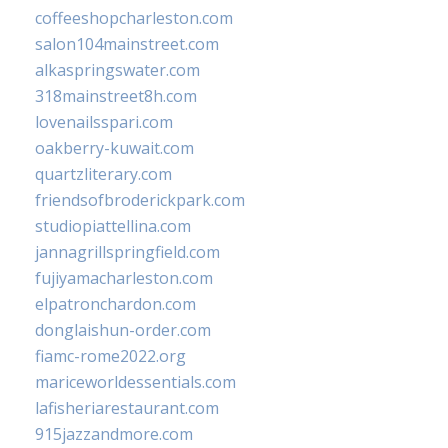
coffeeshopcharleston.com
salon104mainstreet.com
alkaspringswater.com
318mainstreet8h.com
lovenailsspari.com
oakberry-kuwait.com
quartzliterary.com
friendsofbroderickpark.com
studiopiattellina.com
jannagrillspringfield.com
fujiyamacharleston.com
elpatronchardon.com
donglaishun-order.com
fiamc-rome2022.org
mariceworldessentials.com
lafisheriarestaurant.com
915jazzandmore.com