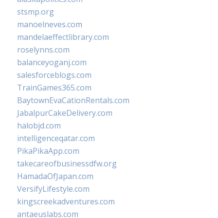
stsmp.org
manoelneves.com
mandelaeffectlibrary.com
roselynns.com
balanceyoganj.com
salesforceblogs.com
TrainGames365.com
BaytownEvaCationRentals.com
JabalpurCakeDelivery.com
halobjd.com
intelligenceqatar.com
PikaPikaApp.com
takecareofbusinessdfw.org
HamadaOfJapan.com
VersifyLifestyle.com
kingscreekadventures.com
antaeuslabs.com