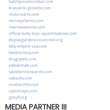
batchprovisionsbar.com
brasserie-gobette.com
musicrearte.com
morseysfarms.com
riverviewtennis.com
official-kelly-toys-squishmallows.com
displaygardenonsuncrest.org
bbq-empire-usa.com
feedstoreva.com
drogopets.com
ediblechalk.com
tabletennisnearme.com
oaksofa.com
soultacohtx.com
capishcaps.com
gpsyfl.org
MEDIA PARTNER III