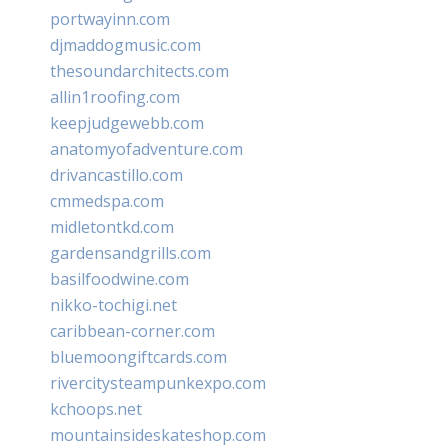
portwayinn.com
djmaddogmusic.com
thesoundarchitects.com
allin1roofing.com
keepjudgewebb.com
anatomyofadventure.com
drivancastillo.com
cmmedspa.com
midletontkd.com
gardensandgrills.com
basilfoodwine.com
nikko-tochigi.net
caribbean-corner.com
bluemoongiftcards.com
rivercitysteampunkexpo.com
kchoops.net
mountainsideskateshop.com