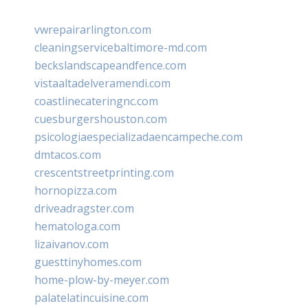
vwrepairarlington.com
cleaningservicebaltimore-md.com
beckslandscapeandfence.com
vistaaltadelveramendi.com
coastlinecateringnc.com
cuesburgershouston.com
psicologiaespecializadaencampeche.com
dmtacos.com
crescentstreetprinting.com
hornopizza.com
driveadragster.com
hematologa.com
lizaivanov.com
guesttinyhomes.com
home-plow-by-meyer.com
palatelatincuisine.com