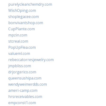
purelycleanchemdry.com
WishOping.com
shoplegacee.com
bonvivantshop.com
CupPlante.com
mpzin.com
stcreal.com
PopUpFlea.com
valueml.com
rebeccatorresjewelry.com
jmpbliss.com
drjorgerico.com
queensushipa.com
wendyweimerdds.com
ameri-camp.com
hrsreceivables.com
empconst1.com