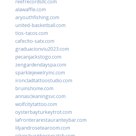
reefrecordsllc.com
alawaffle.com
aryouthfishing.com
united-basketball.com
tios-tacos.com
cafecito-satx.com
graduacionviu2023.com
pecanjackstogo.com
zengardendayspa.com
sparklejewelryinc.com
ironcladtattoostudio.com
bruinshome.com
annascleaningsvc.com
wolfcitytattoo.com
oysterbayturkeytrot.com
lafronterarestauranteybar.com
lilyandrosetearoom.com
olivesburgberrypatch.com