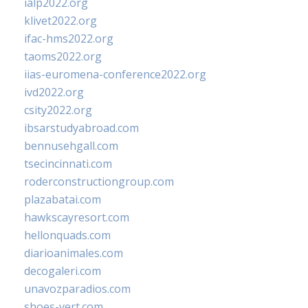
ialp2022.org
klivet2022.org
ifac-hms2022.org
taoms2022.org
iias-euromena-conference2022.org
ivd2022.org
csity2022.org
ibsarstudyabroad.com
bennusehgall.com
tsecincinnati.com
roderconstructiongroup.com
plazabatai.com
hawkscayresort.com
hellonquads.com
diarioanimales.com
decogaleri.com
unavozparadios.com
shoes-vert.com