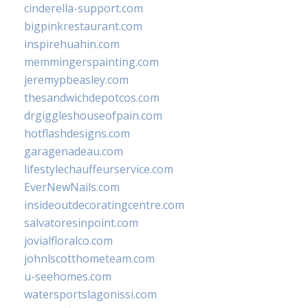
cinderella-support.com
bigpinkrestaurant.com
inspirehuahin.com
memmingerspainting.com
jeremypbeasley.com
thesandwichdepotcos.com
drgiggleshouseofpain.com
hotflashdesigns.com
garagenadeau.com
lifestylechauffeurservice.com
EverNewNails.com
insideoutdecoratingcentre.com
salvatoresinpoint.com
jovialfloralco.com
johnlscotthometeam.com
u-seehomes.com
watersportslagonissi.com