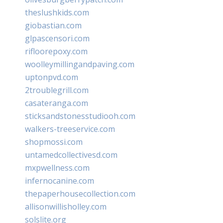
theslushkids.com
giobastian.com
glpascensori.com
rifloorepoxy.com
woolleymillingandpaving.com
uptonpvd.com
2troublegrill.com
casateranga.com
sticksandstonesstudiooh.com
walkers-treeservice.com
shopmossi.com
untamedcollectivesd.com
mxpwellness.com
infernocanine.com
thepaperhousecollection.com
allisonwillisholley.com
solslite.org