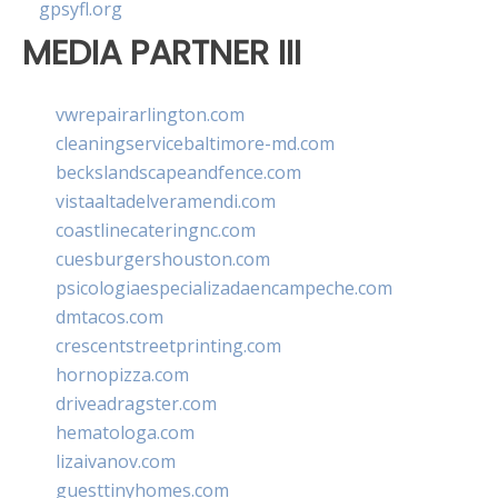
gpsyfl.org
MEDIA PARTNER III
vwrepairarlington.com
cleaningservicebaltimore-md.com
beckslandscapeandfence.com
vistaaltadelveramendi.com
coastlinecateringnc.com
cuesburgershouston.com
psicologiaespecializadaencampeche.com
dmtacos.com
crescentstreetprinting.com
hornopizza.com
driveadragster.com
hematologa.com
lizaivanov.com
guesttinyhomes.com