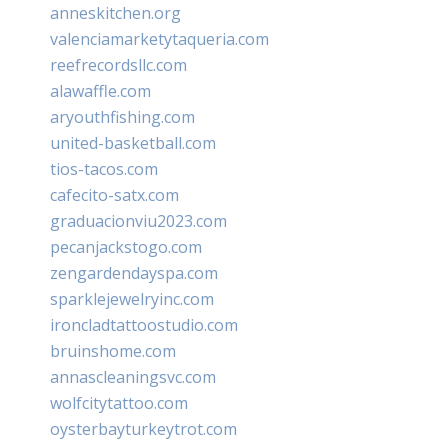
anneskitchen.org
valenciamarketytaqueria.com
reefrecordsllc.com
alawaffle.com
aryouthfishing.com
united-basketball.com
tios-tacos.com
cafecito-satx.com
graduacionviu2023.com
pecanjackstogo.com
zengardendayspa.com
sparklejewelryinc.com
ironcladtattoostudio.com
bruinshome.com
annascleaningsvc.com
wolfcitytattoo.com
oysterbayturkeytrot.com