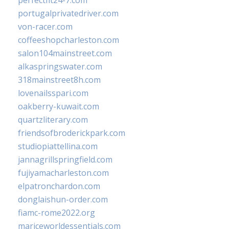
perfectfit24-7.com
portugalprivatedriver.com
von-racer.com
coffeeshopcharleston.com
salon104mainstreet.com
alkaspringswater.com
318mainstreet8h.com
lovenailsspari.com
oakberry-kuwait.com
quartzliterary.com
friendsofbroderickpark.com
studiopiattellina.com
jannagrillspringfield.com
fujiyamacharleston.com
elpatronchardon.com
donglaishun-order.com
fiamc-rome2022.org
mariceworldessentials.com