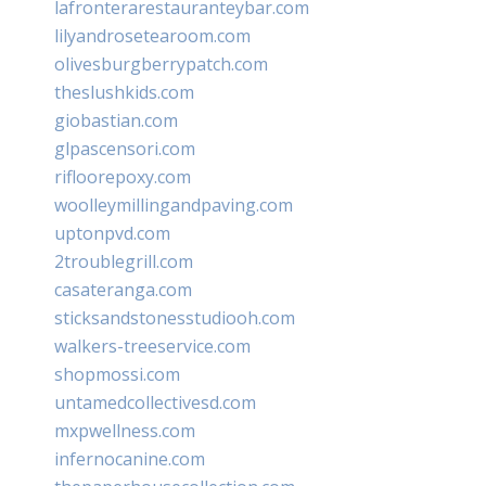
lafronterarestauranteybar.com
lilyandrosetearoom.com
olivesburgberrypatch.com
theslushkids.com
giobastian.com
glpascensori.com
rifloorepoxy.com
woolleymillingandpaving.com
uptonpvd.com
2troublegrill.com
casateranga.com
sticksandstonesstudiooh.com
walkers-treeservice.com
shopmossi.com
untamedcollectivesd.com
mxpwellness.com
infernocanine.com