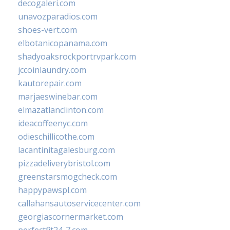
decogaleri.com
unavozparadios.com
shoes-vert.com
elbotanicopanama.com
shadyoaksrockportrvpark.com
jccoinlaundry.com
kautorepair.com
marjaeswinebar.com
elmazatlanclinton.com
ideacoffeenyc.com
odieschillicothe.com
lacantinitagalesburg.com
pizzadeliverybristol.com
greenstarsmogcheck.com
happypawspl.com
callahansautoservicecenter.com
georgiascornermarket.com