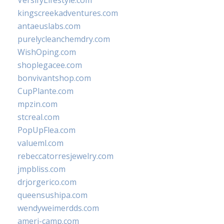
VersifyLifestyle.com
kingscreekadventures.com
antaeuslabs.com
purelycleanchemdry.com
WishOping.com
shoplegacee.com
bonvivantshop.com
CupPlante.com
mpzin.com
stcreal.com
PopUpFlea.com
valueml.com
rebeccatorresjewelry.com
jmpbliss.com
drjorgerico.com
queensushipa.com
wendyweimerdds.com
ameri-camp.com