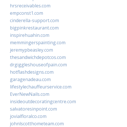
hrsreceivables.com
empconst1.com
cinderella-support.com
bigpinkrestaurant.com
inspirehuahin.com
memmingerspainting.com
jeremypbeasley.com
thesandwichdepotcos.com
drgiggleshouseofpain.com
hotflashdesigns.com
garagenadeau.com
lifestylechauffeurservice.com
EverNewNails.com
insideoutdecoratingcentre.com
salvatoresinpoint.com
jovialfloralco.com
johnlscotthometeam.com