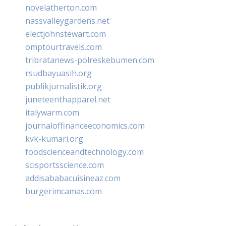
novelatherton.com
nassvalleygardens.net
electjohnstewart.com
omptourtravels.com
tribratanews-polreskebumen.com
rsudbayuasih.org
publikjurnalistik.org
juneteenthapparel.net
italywarm.com
journaloffinanceeconomics.com
kvk-kumari.org
foodscienceandtechnology.com
scisportsscience.com
addisababacuisineaz.com
burgerimcamas.com