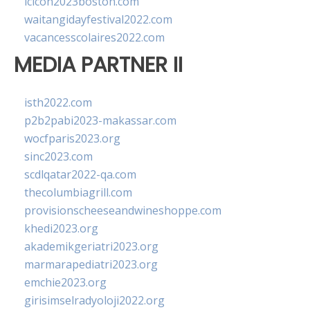
lcicon2023boston.com
waitangidayfestival2022.com
vacancesscolaires2022.com
MEDIA PARTNER II
isth2022.com
p2b2pabi2023-makassar.com
wocfparis2023.org
sinc2023.com
scdlqatar2022-qa.com
thecolumbiagrill.com
provisionscheeseandwineshoppe.com
khedi2023.org
akademikgeriatri2023.org
marmarapediatri2023.org
emchie2023.org
girisimselradyoloji2022.org