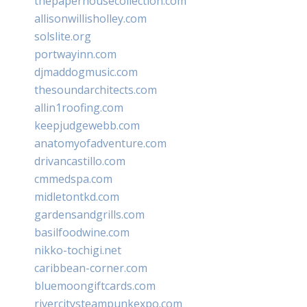
thepaperhousecollection.com
allisonwillisholley.com
solslite.org
portwayinn.com
djmaddogmusic.com
thesoundarchitects.com
allin1roofing.com
keepjudgewebb.com
anatomyofadventure.com
drivancastillo.com
cmmedspa.com
midletontkd.com
gardensandgrills.com
basilfoodwine.com
nikko-tochigi.net
caribbean-corner.com
bluemoongiftcards.com
rivercitysteampunkexpo.com