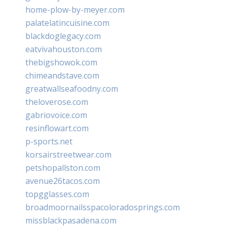
home-plow-by-meyer.com
palatelatincuisine.com
blackdoglegacy.com
eatvivahouston.com
thebigshowok.com
chimeandstave.com
greatwallseafoodny.com
theloverose.com
gabriovoice.com
resinflowart.com
p-sports.net
korsairstreetwear.com
petshopallston.com
avenue26tacos.com
topgglasses.com
broadmoornailsspacoloradosprings.com
missblackpasadena.com