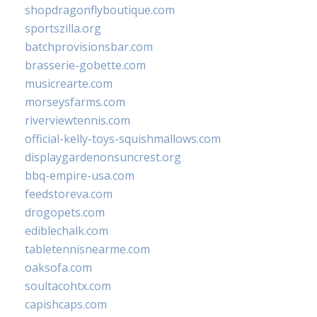
shopdragonflyboutique.com
sportszilla.org
batchprovisionsbar.com
brasserie-gobette.com
musicrearte.com
morseysfarms.com
riverviewtennis.com
official-kelly-toys-squishmallows.com
displaygardenonsuncrest.org
bbq-empire-usa.com
feedstoreva.com
drogopets.com
ediblechalk.com
tabletennisnearme.com
oaksofa.com
soultacohtx.com
capishcaps.com