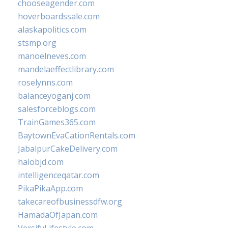
chooseagender.com
hoverboardssale.com
alaskapolitics.com
stsmp.org
manoelneves.com
mandelaeffectlibrary.com
roselynns.com
balanceyoganj.com
salesforceblogs.com
TrainGames365.com
BaytownEvaCationRentals.com
JabalpurCakeDelivery.com
halobjd.com
intelligenceqatar.com
PikaPikaApp.com
takecareofbusinessdfw.org
HamadaOfJapan.com