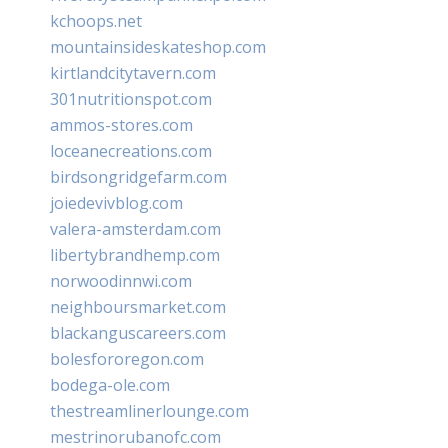
kchoops.net
mountainsideskateshop.com
kirtlandcitytavern.com
301nutritionspot.com
ammos-stores.com
loceanecreations.com
birdsongridgefarm.com
joiedevivblog.com
valera-amsterdam.com
libertybrandhemp.com
norwoodinnwi.com
neighboursmarket.com
blackanguscareers.com
bolesfororegon.com
bodega-ole.com
thestreamlinerlounge.com
mestrinorubanofc.com