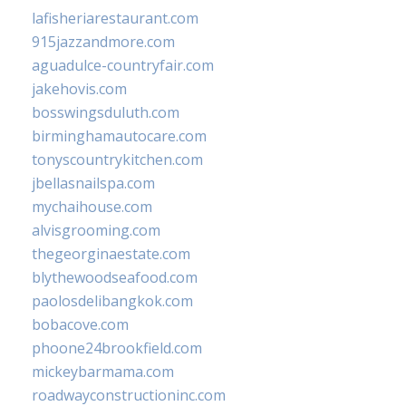
lafisheriarestaurant.com
915jazzandmore.com
aguadulce-countryfair.com
jakehovis.com
bosswingsduluth.com
birminghamautocare.com
tonyscountrykitchen.com
jbellasnailspa.com
mychaihouse.com
alvisgrooming.com
thegeorginaestate.com
blythewoodseafood.com
paolosdelibangkok.com
bobacove.com
phoone24brookfield.com
mickeybarmama.com
roadwayconstructioninc.com