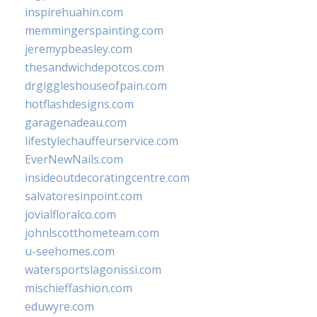
inspirehuahin.com
memmingerspainting.com
jeremypbeasley.com
thesandwichdepotcos.com
drgiggleshouseofpain.com
hotflashdesigns.com
garagenadeau.com
lifestylechauffeurservice.com
EverNewNails.com
insideoutdecoratingcentre.com
salvatoresinpoint.com
jovialfloralco.com
johnlscotthometeam.com
u-seehomes.com
watersportslagonissi.com
mischieffashion.com
eduwyre.com