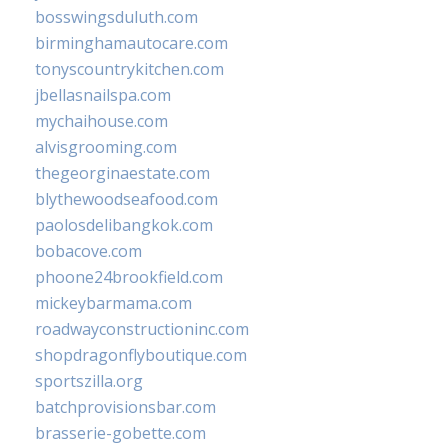
bosswingsduluth.com
birminghamautocare.com
tonyscountrykitchen.com
jbellasnailspa.com
mychaihouse.com
alvisgrooming.com
thegeorginaestate.com
blythewoodseafood.com
paolosdelibangkok.com
bobacove.com
phoone24brookfield.com
mickeybarmama.com
roadwayconstructioninc.com
shopdragonflyboutique.com
sportszilla.org
batchprovisionsbar.com
brasserie-gobette.com