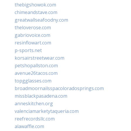
thebigshowok.com
chimeandstave.com
greatwallseafoodny.com
theloverose.com
gabriovoice.com
resinflowart.com
p-sports.net
korsairstreetwear.com
petshopallston.com
avenue26tacos.com
topgglasses.com
broadmoornailsspacoloradosprings.com
missblackpasadena.com
anneskitchen.org
valenciamarketytaqueria.com
reefrecordsllc.com
alawaffle.com