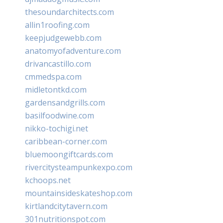
thesoundarchitects.com
allin1roofing.com
keepjudgewebb.com
anatomyofadventure.com
drivancastillo.com
cmmedspa.com
midletontkd.com
gardensandgrills.com
basilfoodwine.com
nikko-tochigi.net
caribbean-corner.com
bluemoongiftcards.com
rivercitysteampunkexpo.com
kchoops.net
mountainsideskateshop.com
kirtlandcitytavern.com
301nutritionspot.com