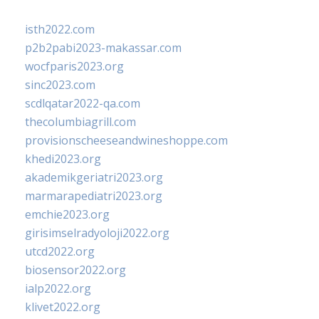
isth2022.com
p2b2pabi2023-makassar.com
wocfparis2023.org
sinc2023.com
scdlqatar2022-qa.com
thecolumbiagrill.com
provisionscheeseandwineshoppe.com
khedi2023.org
akademikgeriatri2023.org
marmarapediatri2023.org
emchie2023.org
girisimselradyoloji2022.org
utcd2022.org
biosensor2022.org
ialp2022.org
klivet2022.org