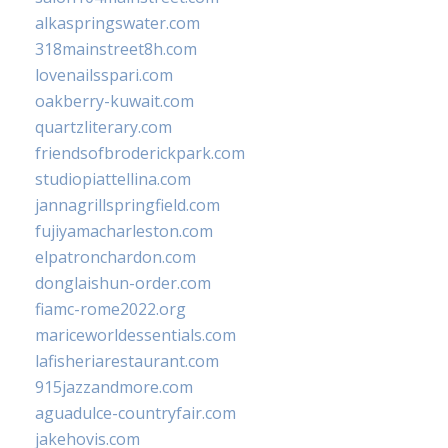
alkaspringswater.com
318mainstreet8h.com
lovenailsspari.com
oakberry-kuwait.com
quartzliterary.com
friendsofbroderickpark.com
studiopiattellina.com
jannagrillspringfield.com
fujiyamacharleston.com
elpatronchardon.com
donglaishun-order.com
fiamc-rome2022.org
mariceworldessentials.com
lafisheriarestaurant.com
915jazzandmore.com
aguadulce-countryfair.com
jakehovis.com