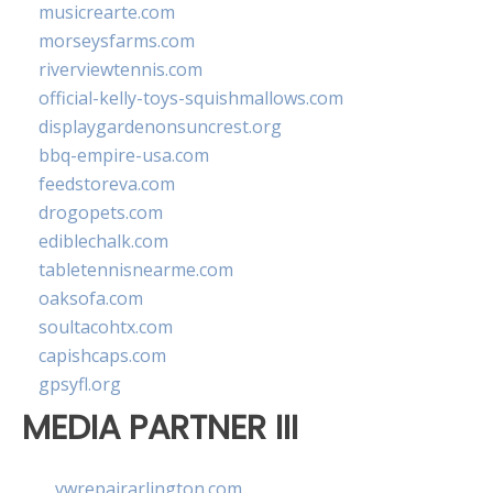
musicrearte.com
morseysfarms.com
riverviewtennis.com
official-kelly-toys-squishmallows.com
displaygardenonsuncrest.org
bbq-empire-usa.com
feedstoreva.com
drogopets.com
ediblechalk.com
tabletennisnearme.com
oaksofa.com
soultacohtx.com
capishcaps.com
gpsyfl.org
MEDIA PARTNER III
vwrepairarlington.com