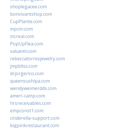
shoplegacee.com
bonvivantshop.com
CupPlante.com
mpzin.com
stcreal.com
PopUpFlea.com
valueml.com
rebeccatorresjewelry.com
jmpbliss.com
drjorgerico.com
queensushipa.com
wendyweimerdds.com
ameri-camp.com
hrsreceivables.com
empconst1.com
cinderella-support.com
bigpinkrestaurant.com