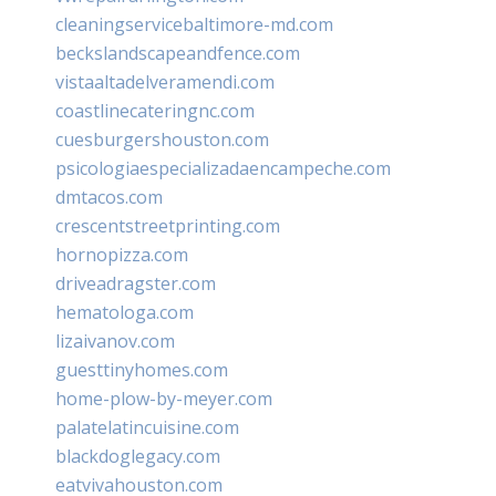
cleaningservicebaltimore-md.com
beckslandscapeandfence.com
vistaaltadelveramendi.com
coastlinecateringnc.com
cuesburgershouston.com
psicologiaespecializadaencampeche.com
dmtacos.com
crescentstreetprinting.com
hornopizza.com
driveadragster.com
hematologa.com
lizaivanov.com
guesttinyhomes.com
home-plow-by-meyer.com
palatelatincuisine.com
blackdoglegacy.com
eatvivahouston.com