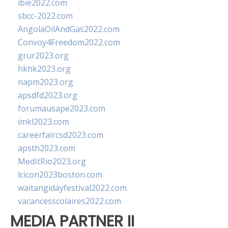
ibie2022.com
sbcc-2022.com
AngolaOilAndGas2022.com
Convoy4Freedom2022.com
grur2023.org
hkhk2023.org
napm2023.org
apsdfd2023.org
forumausape2023.com
imkl2023.com
careerfaircsd2023.com
apsth2023.com
MedItRio2023.org
lcicon2023boston.com
waitangidayfestival2022.com
vacancesscolaires2022.com
MEDIA PARTNER II