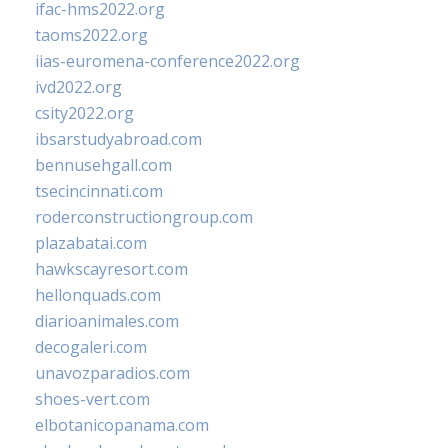
ifac-hms2022.org
taoms2022.org
iias-euromena-conference2022.org
ivd2022.org
csity2022.org
ibsarstudyabroad.com
bennusehgall.com
tsecincinnati.com
roderconstructiongroup.com
plazabatai.com
hawkscayresort.com
hellonquads.com
diarioanimales.com
decogaleri.com
unavozparadios.com
shoes-vert.com
elbotanicopanama.com