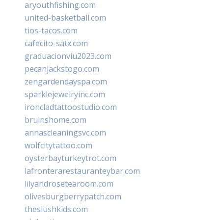
aryouthfishing.com
united-basketball.com
tios-tacos.com
cafecito-satx.com
graduacionviu2023.com
pecanjackstogo.com
zengardendayspa.com
sparklejewelryinc.com
ironcladtattoostudio.com
bruinshome.com
annascleaningsvc.com
wolfcitytattoo.com
oysterbayturkeytrot.com
lafronterarestauranteybar.com
lilyandrosetearoom.com
olivesburgberrypatch.com
theslushkids.com