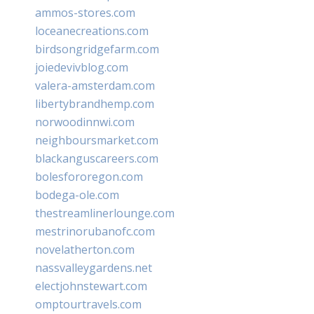
ammos-stores.com
loceanecreations.com
birdsongridgefarm.com
joiedevivblog.com
valera-amsterdam.com
libertybrandhemp.com
norwoodinnwi.com
neighboursmarket.com
blackanguscareers.com
bolesfororegon.com
bodega-ole.com
thestreamlinerlounge.com
mestrinorubanofc.com
novelatherton.com
nassvalleygardens.net
electjohnstewart.com
omptourtravels.com