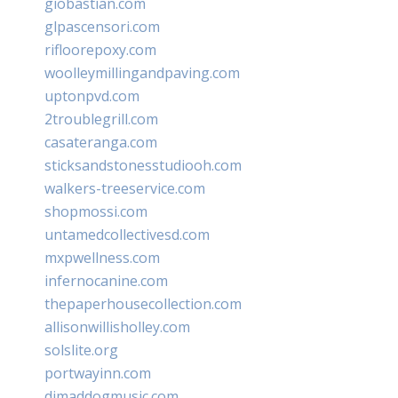
giobastian.com
glpascensori.com
rifloorepoxy.com
woolleymillingandpaving.com
uptonpvd.com
2troublegrill.com
casateranga.com
sticksandstonesstudiooh.com
walkers-treeservice.com
shopmossi.com
untamedcollectivesd.com
mxpwellness.com
infernocanine.com
thepaperhousecollection.com
allisonwillisholley.com
solslite.org
portwayinn.com
djmaddogmusic.com