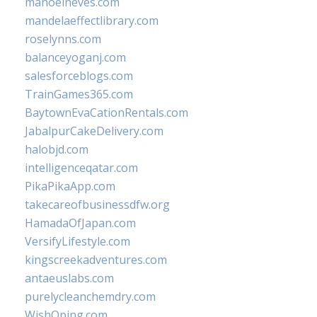
manoelneves.com
mandelaeffectlibrary.com
roselynns.com
balanceyoganj.com
salesforceblogs.com
TrainGames365.com
BaytownEvaCationRentals.com
JabalpurCakeDelivery.com
halobjd.com
intelligenceqatar.com
PikaPikaApp.com
takecareofbusinessdfw.org
HamadaOfJapan.com
VersifyLifestyle.com
kingscreekadventures.com
antaeuslabs.com
purelycleanchemdry.com
WishOping.com