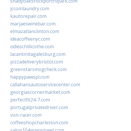
shadyoaksrockportrvpark.com
jccoinlaundry.com
kautorepair.com
marjaeswinebar.com
elmazatlanclinton.com
ideacoffeenyc.com
odieschillicothe.com
lacantinitagalesburg.com
pizzadeliverybristol.com
greenstarsmogcheck.com
happypawspl.com
callahansautoservicecenter.com
georgiascornermarket.com
perfectfit24-7.com
portugalprivatedriver.com
von-racer.com
coffeeshopcharleston.com
salon104mainstreet.com