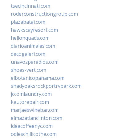
tsecincinnati.com
roderconstructiongroup.com
plazabatai.com
hawkscayresort.com
hellonquads.com
diarioanimales.com
decogaleri.com
unavozparadios.com
shoes-vert.com
elbotanicopanama.com
shadyoaksrockportrvpark.com
jccoinlaundry.com
kautorepair.com
marjaeswinebar.com
elmazatlanclinton.com
ideacoffeenyc.com
odieschillicothe.com