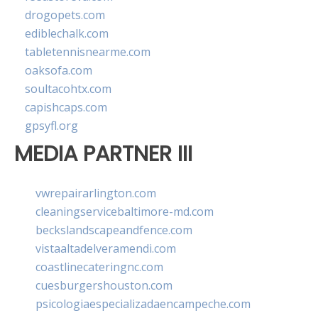
drogopets.com
ediblechalk.com
tabletennisnearme.com
oaksofa.com
soultacohtx.com
capishcaps.com
gpsyfl.org
MEDIA PARTNER III
vwrepairarlington.com
cleaningservicebaltimore-md.com
beckslandscapeandfence.com
vistaaltadelveramendi.com
coastlinecateringnc.com
cuesburgershouston.com
psicologiaespecializadaencampeche.com