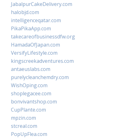
JabalpurCakeDelivery.com
halobjd.com
intelligenceqatar.com
PikaPikaApp.com
takecareofbusinessdfw.org
HamadaOfJapan.com
VersifyLifestyle.com
kingscreekadventures.com
antaeuslabs.com
purelycleanchemdry.com
WishOping.com
shoplegacee.com
bonvivantshop.com
CupPlante.com
mpzin.com
stcreal.com
PopUpFlea.com