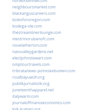
norwoodinnwi.com
neighboursmarket.com
blackanguscareers.com
bolesfororegon.com
bodega-ole.com
thestreamlinerlounge.com
mestrinorubanofc.com
novelatherton.com
nassvalleygardens.net
electjohnstewart.com
omptourtravels.com
tribratanews-polreskebumen.com
rsudbayuasih.org
publikjurnalistik.org
juneteenthapparel.net
italywarm.com
journaloffinanceeconomics.com
kvk-kumari.org