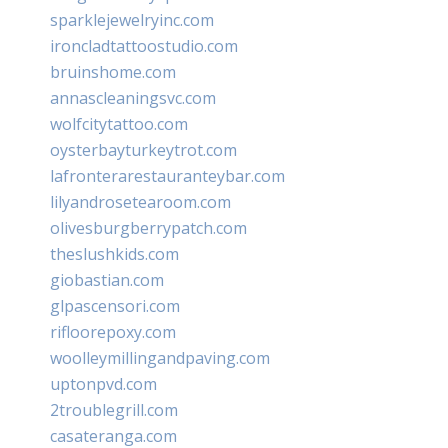
sparklejewelryinc.com
ironcladtattoostudio.com
bruinshome.com
annascleaningsvc.com
wolfcitytattoo.com
oysterbayturkeytrot.com
lafronterarestauranteybar.com
lilyandrosetearoom.com
olivesburgberrypatch.com
theslushkids.com
giobastian.com
glpascensori.com
rifloorepoxy.com
woolleymillingandpaving.com
uptonpvd.com
2troublegrill.com
casateranga.com