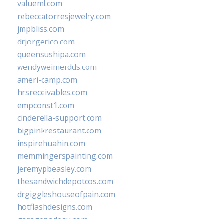
valueml.com
rebeccatorresjewelry.com
jmpbliss.com
drjorgerico.com
queensushipa.com
wendyweimerdds.com
ameri-camp.com
hrsreceivables.com
empconst1.com
cinderella-support.com
bigpinkrestaurant.com
inspirehuahin.com
memmingerspainting.com
jeremypbeasley.com
thesandwichdepotcos.com
drgiggleshouseofpain.com
hotflashdesigns.com