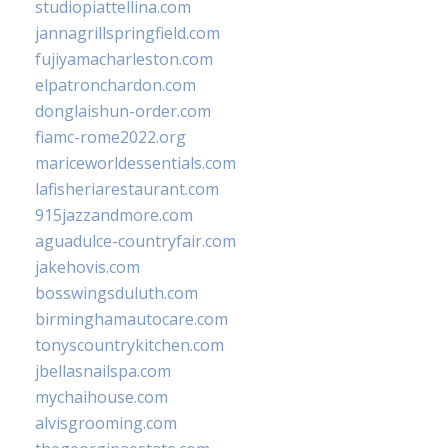
studiopiattellina.com
jannagrillspringfield.com
fujiyamacharleston.com
elpatronchardon.com
donglaishun-order.com
fiamc-rome2022.org
mariceworldessentials.com
lafisheriarestaurant.com
915jazzandmore.com
aguadulce-countryfair.com
jakehovis.com
bosswingsduluth.com
birminghamautocare.com
tonyscountrykitchen.com
jbellasnailspa.com
mychaihouse.com
alvisgrooming.com