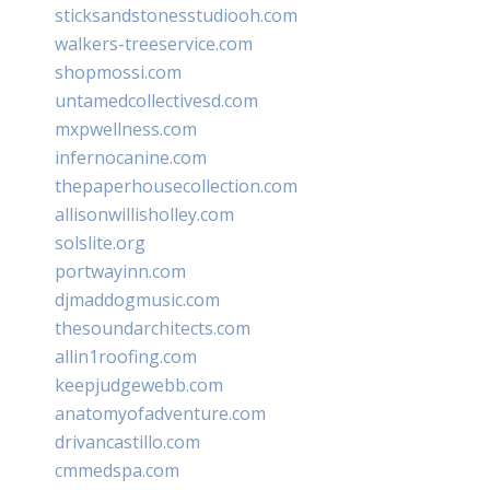
sticksandstonesstudiooh.com
walkers-treeservice.com
shopmossi.com
untamedcollectivesd.com
mxpwellness.com
infernocanine.com
thepaperhousecollection.com
allisonwillisholley.com
solslite.org
portwayinn.com
djmaddogmusic.com
thesoundarchitects.com
allin1roofing.com
keepjudgewebb.com
anatomyofadventure.com
drivancastillo.com
cmmedspa.com