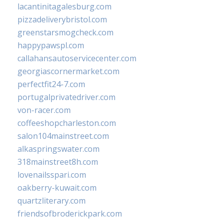
lacantinitagalesburg.com
pizzadeliverybristol.com
greenstarsmogcheck.com
happypawspl.com
callahansautoservicecenter.com
georgiascornermarket.com
perfectfit24-7.com
portugalprivatedriver.com
von-racer.com
coffeeshopcharleston.com
salon104mainstreet.com
alkaspringswater.com
318mainstreet8h.com
lovenailsspari.com
oakberry-kuwait.com
quartzliterary.com
friendsofbroderickpark.com