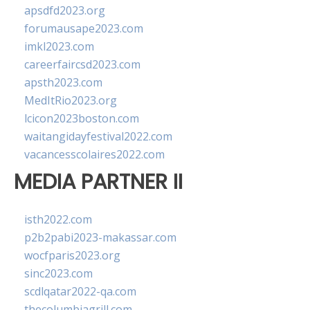
apsdfd2023.org
forumausape2023.com
imkl2023.com
careerfaircsd2023.com
apsth2023.com
MedItRio2023.org
lcicon2023boston.com
waitangidayfestival2022.com
vacancesscolaires2022.com
MEDIA PARTNER II
isth2022.com
p2b2pabi2023-makassar.com
wocfparis2023.org
sinc2023.com
scdlqatar2022-qa.com
thecolumbiagrill.com