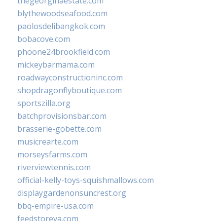
thegeorginaestate.com
blythewoodseafood.com
paolosdelibangkok.com
bobacove.com
phoone24brookfield.com
mickeybarmama.com
roadwayconstructioninc.com
shopdragonflyboutique.com
sportszilla.org
batchprovisionsbar.com
brasserie-gobette.com
musicrearte.com
morseysfarms.com
riverviewtennis.com
official-kelly-toys-squishmallows.com
displaygardenonsuncrest.org
bbq-empire-usa.com
feedstoreva.com