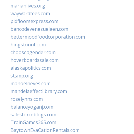
marianlives.org
waywardtees.com
pidfloorsexpress.com
bancodevenezuelaen.com
bettermoodfoodcorporation.com
hingstonnt.com
chooseagender.com
hoverboardssale.com
alaskapolitics.com
stsmp.org
manoelneves.com
mandelaeffectlibrary.com
roselynns.com
balanceyoganj.com
salesforceblogs.com
TrainGames365.com
BaytownEvaCationRentals.com