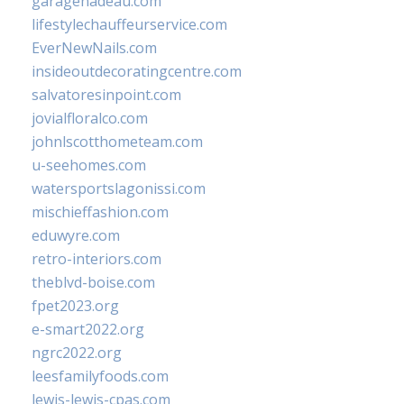
garagenadeau.com
lifestylechauffeurservice.com
EverNewNails.com
insideoutdecoratingcentre.com
salvatoresinpoint.com
jovialfloralco.com
johnlscotthometeam.com
u-seehomes.com
watersportslagonissi.com
mischieffashion.com
eduwyre.com
retro-interiors.com
theblvd-boise.com
fpet2023.org
e-smart2022.org
ngrc2022.org
leesfamilyfoods.com
lewis-lewis-cpas.com