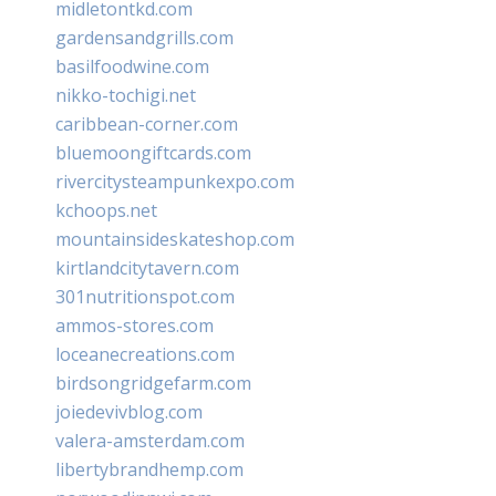
midletontkd.com
gardensandgrills.com
basilfoodwine.com
nikko-tochigi.net
caribbean-corner.com
bluemoongiftcards.com
rivercitysteampunkexpo.com
kchoops.net
mountainsideskateshop.com
kirtlandcitytavern.com
301nutritionspot.com
ammos-stores.com
loceanecreations.com
birdsongridgefarm.com
joiedevivblog.com
valera-amsterdam.com
libertybrandhemp.com