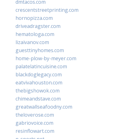
dmtacos.com
crescentstreetprinting.com
hornopizza.com
driveadragster.com
hematologa.com
lizaivanov.com
guesttinyhomes.com
home-plow-by-meyer.com
palatelatincuisine.com
blackdoglegacy.com
eatvivahouston.com
thebigshowok.com
chimeandstave.com
greatwallseafoodny.com
theloverose.com
gabriovoice.com
resinflowart.com
p-sports.net