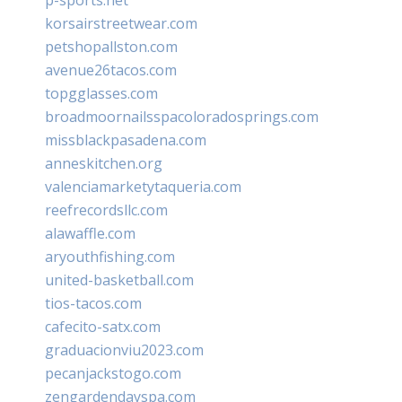
korsairstreetwear.com
petshopallston.com
avenue26tacos.com
topgglasses.com
broadmoornailsspacoloradosprings.com
missblackpasadena.com
anneskitchen.org
valenciamarketytaqueria.com
reefrecordsllc.com
alawaffle.com
aryouthfishing.com
united-basketball.com
tios-tacos.com
cafecito-satx.com
graduacionviu2023.com
pecanjackstogo.com
zengardendayspa.com