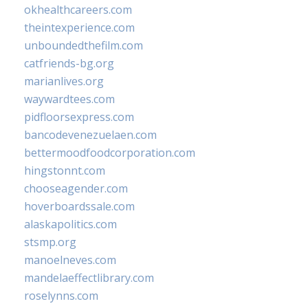
okhealthcareers.com
theintexperience.com
unboundedthefilm.com
catfriends-bg.org
marianlives.org
waywardtees.com
pidfloorsexpress.com
bancodevenezuelaen.com
bettermoodfoodcorporation.com
hingstonnt.com
chooseagender.com
hoverboardssale.com
alaskapolitics.com
stsmp.org
manoelneves.com
mandelaeffectlibrary.com
roselynns.com