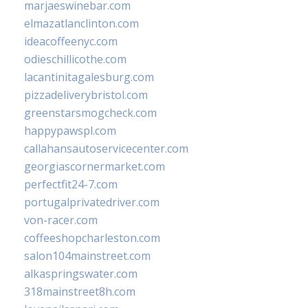
marjaeswinebar.com
elmazatlanclinton.com
ideacoffeenyc.com
odieschillicothe.com
lacantinitagalesburg.com
pizzadeliverybristol.com
greenstarsmogcheck.com
happypawspl.com
callahansautoservicecenter.com
georgiascornermarket.com
perfectfit24-7.com
portugalprivatedriver.com
von-racer.com
coffeeshopcharleston.com
salon104mainstreet.com
alkaspringswater.com
318mainstreet8h.com