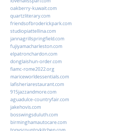
lovenailsspari.com
oakberry-kuwait.com
quartzliterary.com
friendsofbroderickpark.com
studiopiattellina.com
jannagrillspringfield.com
fujiyamacharleston.com
elpatronchardon.com
donglaishun-order.com
fiamc-rome2022.org
mariceworldessentials.com
lafisheriarestaurant.com
915jazzandmore.com
aguadulce-countryfair.com
jakehovis.com
bosswingsduluth.com
birminghamautocare.com
tonyscountrykitchen.com