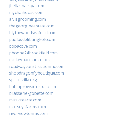
jbellasnailspa.com
mychaihouse.com
alvisgrooming.com
thegeorginaestate.com
blythewoodseafood.com
paolosdelibangkok.com
bobacove.com
phoone24brookfield.com
mickeybarmama.com
roadwayconstructioninc.com
shopdragonflyboutique.com
sportszilla.org
batchprovisionsbar.com
brasserie-gobette.com
musicrearte.com
morseysfarms.com
riverviewtennis.com