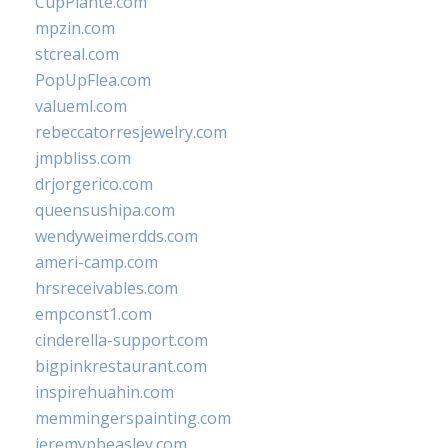
CupPlante.com
mpzin.com
stcreal.com
PopUpFlea.com
valueml.com
rebeccatorresjewelry.com
jmpbliss.com
drjorgerico.com
queensushipa.com
wendyweimerdds.com
ameri-camp.com
hrsreceivables.com
empconst1.com
cinderella-support.com
bigpinkrestaurant.com
inspirehuahin.com
memmingerspainting.com
jeremypbeasley.com