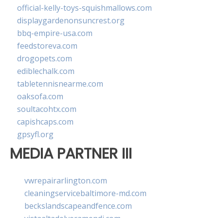
official-kelly-toys-squishmallows.com
displaygardenonsuncrest.org
bbq-empire-usa.com
feedstoreva.com
drogopets.com
ediblechalk.com
tabletennisnearme.com
oaksofa.com
soultacohtx.com
capishcaps.com
gpsyfl.org
MEDIA PARTNER III
vwrepairarlington.com
cleaningservicebaltimore-md.com
beckslandscapeandfence.com