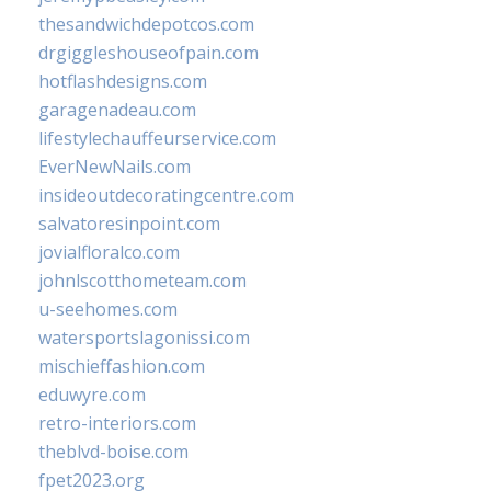
thesandwichdepotcos.com
drgiggleshouseofpain.com
hotflashdesigns.com
garagenadeau.com
lifestylechauffeurservice.com
EverNewNails.com
insideoutdecoratingcentre.com
salvatoresinpoint.com
jovialfloralco.com
johnlscotthometeam.com
u-seehomes.com
watersportslagonissi.com
mischieffashion.com
eduwyre.com
retro-interiors.com
theblvd-boise.com
fpet2023.org