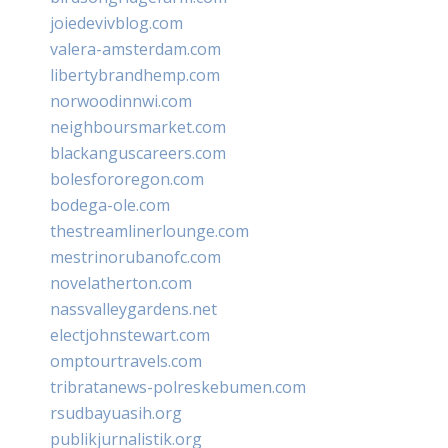
joiedevivblog.com
valera-amsterdam.com
libertybrandhemp.com
norwoodinnwi.com
neighboursmarket.com
blackanguscareers.com
bolesfororegon.com
bodega-ole.com
thestreamlinerlounge.com
mestrinorubanofc.com
novelatherton.com
nassvalleygardens.net
electjohnstewart.com
omptourtravels.com
tribratanews-polreskebumen.com
rsudbayuasih.org
publikjurnalistik.org