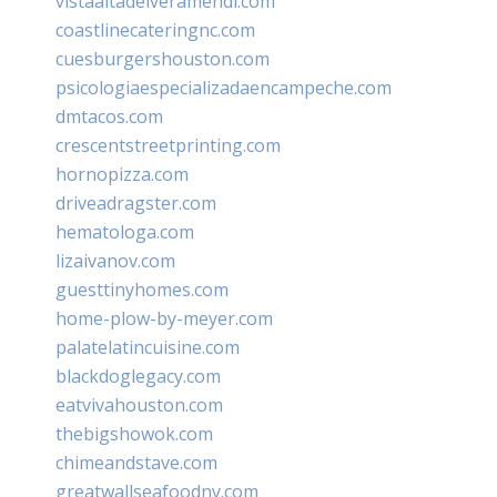
vistaaltadelveramendi.com
coastlinecateringnc.com
cuesburgershouston.com
psicologiaespecializadaencampeche.com
dmtacos.com
crescentstreetprinting.com
hornopizza.com
driveadragster.com
hematologa.com
lizaivanov.com
guesttinyhomes.com
home-plow-by-meyer.com
palatelatincuisine.com
blackdoglegacy.com
eatvivahouston.com
thebigshowok.com
chimeandstave.com
greatwallseafoodny.com