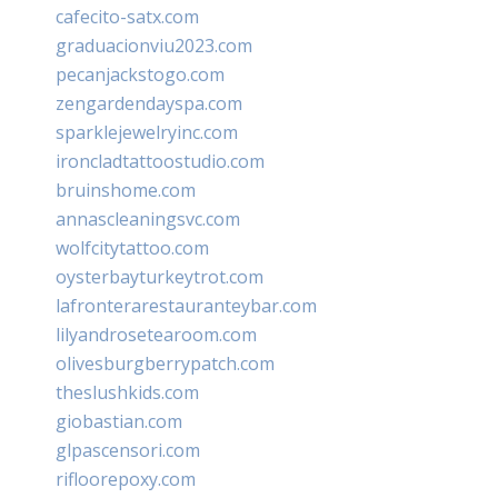
cafecito-satx.com
graduacionviu2023.com
pecanjackstogo.com
zengardendayspa.com
sparklejewelryinc.com
ironcladtattoostudio.com
bruinshome.com
annascleaningsvc.com
wolfcitytattoo.com
oysterbayturkeytrot.com
lafronterarestauranteybar.com
lilyandrosetearoom.com
olivesburgberrypatch.com
theslushkids.com
giobastian.com
glpascensori.com
rifloorepoxy.com