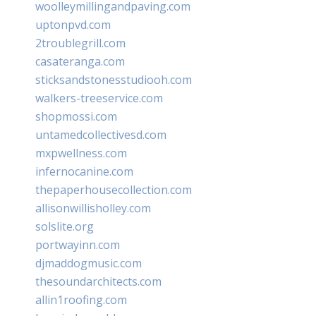
woolleymillingandpaving.com
uptonpvd.com
2troublegrill.com
casateranga.com
sticksandstonesstudiooh.com
walkers-treeservice.com
shopmossi.com
untamedcollectivesd.com
mxpwellness.com
infernocanine.com
thepaperhousecollection.com
allisonwillisholley.com
solslite.org
portwayinn.com
djmaddogmusic.com
thesoundarchitects.com
allin1roofing.com