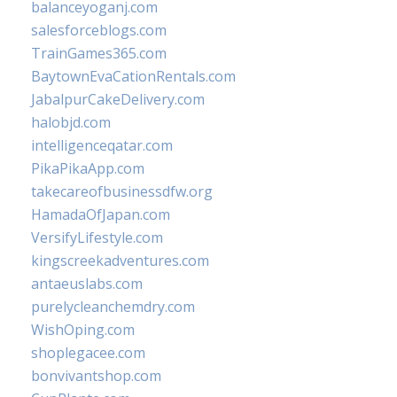
balanceyoganj.com
salesforceblogs.com
TrainGames365.com
BaytownEvaCationRentals.com
JabalpurCakeDelivery.com
halobjd.com
intelligenceqatar.com
PikaPikaApp.com
takecareofbusinessdfw.org
HamadaOfJapan.com
VersifyLifestyle.com
kingscreekadventures.com
antaeuslabs.com
purelycleanchemdry.com
WishOping.com
shoplegacee.com
bonvivantshop.com