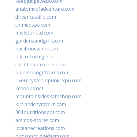
keepjudgewebb.com
anatomyofadventure.com
drivancastillo.com
cmmedspa.com
midletontkd.com
gardensandgrills.com
basilfoodwine.com
nikko-tochigi.net
caribbean-corner.com
bluemoongiftcards.com
rivercitysteampunkexpo.com
kchoops.net
mountainsideskateshop.com
kirtlandcitytavern.com
301nutritionspot.com
ammos-stores.com
loceanecreations.com
birdsongridgefarm.com