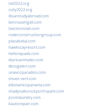
ivd2022.org
csity2022.org
ibsarstudyabroad.com
bennusehgall.com
tsecincinnati.com
roderconstructiongroup.com
plazabatai.com
hawkscayresort.com
hellonquads.com
diarioanimales.com
decogaleri.com
unavozparadios.com
shoes-vert.com
elbotanicopanama.com
shadyoaksrockportrvpark.com
jccoinlaundry.com
kautorepair.com