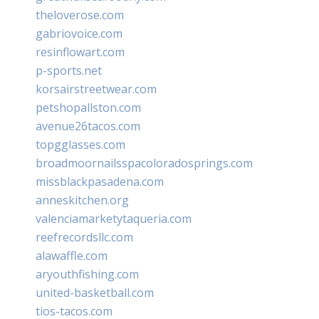
theloverose.com
gabriovoice.com
resinflowart.com
p-sports.net
korsairstreetwear.com
petshopallston.com
avenue26tacos.com
topgglasses.com
broadmoornailsspacoloradosprings.com
missblackpasadena.com
anneskitchen.org
valenciamarketytaqueria.com
reefrecordsllc.com
alawaffle.com
aryouthfishing.com
united-basketball.com
tios-tacos.com