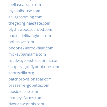
jbellasnailspa.com
mychaihouse.com
alvisgrooming.com
thegeorginaestate.com
blythewoodseafood.com
paolosdelibangkok.com
bobacove.com
phoone24brookfield.com
mickeybarmama.com
roadwayconstructioninc.com
shopdragonflyboutique.com
sportszilla.org
batchprovisionsbar.com
brasserie-gobette.com
musicrearte.com
morseysfarms.com
riverviewtennis.com