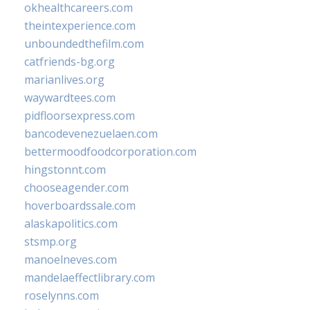
okhealthcareers.com
theintexperience.com
unboundedthefilm.com
catfriends-bg.org
marianlives.org
waywardtees.com
pidfloorsexpress.com
bancodevenezuelaen.com
bettermoodfoodcorporation.com
hingstonnt.com
chooseagender.com
hoverboardssale.com
alaskapolitics.com
stsmp.org
manoelneves.com
mandelaeffectlibrary.com
roselynns.com