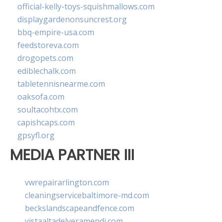
official-kelly-toys-squishmallows.com
displaygardenonsuncrest.org
bbq-empire-usa.com
feedstoreva.com
drogopets.com
ediblechalk.com
tabletennisnearme.com
oaksofa.com
soultacohtx.com
capishcaps.com
gpsyfl.org
MEDIA PARTNER III
vwrepairarlington.com
cleaningservicebaltimore-md.com
beckslandscapeandfence.com
vistaaltadelveramendi.com