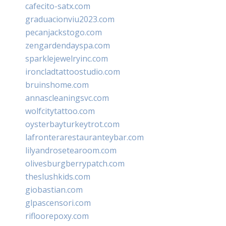
cafecito-satx.com
graduacionviu2023.com
pecanjackstogo.com
zengardendayspa.com
sparklejewelryinc.com
ironcladtattoostudio.com
bruinshome.com
annascleaningsvc.com
wolfcitytattoo.com
oysterbayturkeytrot.com
lafronterarestauranteybar.com
lilyandrosetearoom.com
olivesburgberrypatch.com
theslushkids.com
giobastian.com
glpascensori.com
rifloorepoxy.com