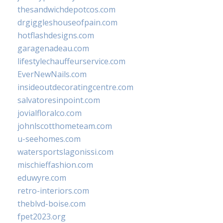
thesandwichdepotcos.com
drgiggleshouseofpain.com
hotflashdesigns.com
garagenadeau.com
lifestylechauffeurservice.com
EverNewNails.com
insideoutdecoratingcentre.com
salvatoresinpoint.com
jovialfloralco.com
johnlscotthometeam.com
u-seehomes.com
watersportslagonissi.com
mischieffashion.com
eduwyre.com
retro-interiors.com
theblvd-boise.com
fpet2023.org