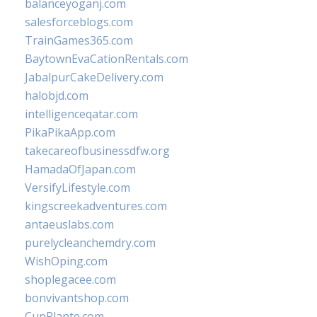
balanceyoganj.com
salesforceblogs.com
TrainGames365.com
BaytownEvaCationRentals.com
JabalpurCakeDelivery.com
halobjd.com
intelligenceqatar.com
PikaPikaApp.com
takecareofbusinessdfw.org
HamadaOfJapan.com
VersifyLifestyle.com
kingscreekadventures.com
antaeuslabs.com
purelycleanchemdry.com
WishOping.com
shoplegacee.com
bonvivantshop.com
CupPlante.com