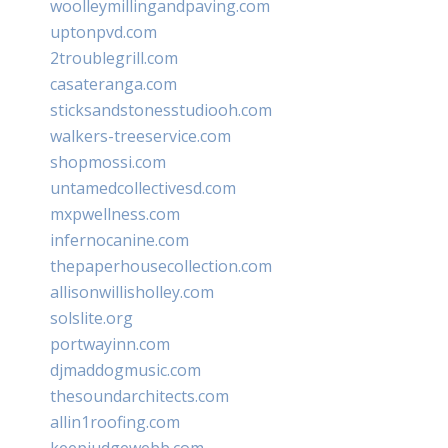
woolleymillingandpaving.com
uptonpvd.com
2troublegrill.com
casateranga.com
sticksandstonesstudiooh.com
walkers-treeservice.com
shopmossi.com
untamedcollectivesd.com
mxpwellness.com
infernocanine.com
thepaperhousecollection.com
allisonwillisholley.com
solslite.org
portwayinn.com
djmaddogmusic.com
thesoundarchitects.com
allin1roofing.com
keepjudgewebb.com