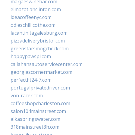
marjaeswinebar.com
elmazatlanclinton.com
ideacoffeenyc.com
odieschillicothe.com
lacantinitagalesburg.com
pizzadeliverybristol.com
greenstarsmogcheck.com
happypawspl.com
callahansautoservicecenter.com
georgiascornermarket.com
perfectfit24-7.com
portugalprivatedriver.com
von-racer.com
coffeeshopcharleston.com
salon104mainstreet.com
alkaspringswater.com
318mainstreet8h.com
lovenailsspari.com