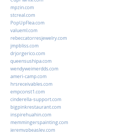
mpzin.com
stcreal.com
PopUpFlea.com
valueml.com
rebeccatorresjewelry.com
jmpbliss.com
drjorgerico.com
queensushipa.com
wendyweimerdds.com
ameri-camp.com
hrsreceivables.com
empconst1.com
cinderella-support.com
bigpinkrestaurant.com
inspirehuahin.com
memmingerspainting.com
jeremypbeasley.com