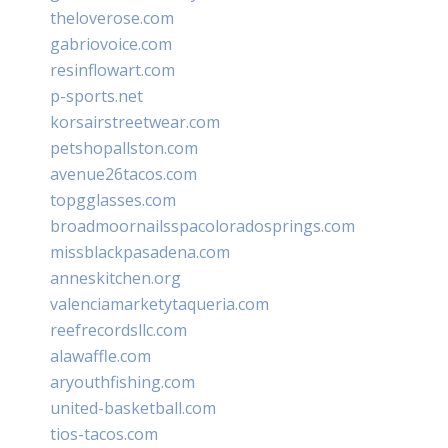
theloverose.com
gabriovoice.com
resinflowart.com
p-sports.net
korsairstreetwear.com
petshopallston.com
avenue26tacos.com
topgglasses.com
broadmoornailsspacoloradosprings.com
missblackpasadena.com
anneskitchen.org
valenciamarketytaqueria.com
reefrecordsllc.com
alawaffle.com
aryouthfishing.com
united-basketball.com
tios-tacos.com