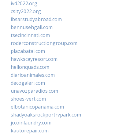
ivd2022.org
csity2022.org
ibsarstudyabroad.com
bennusehgall.com
tsecincinnati.com
roderconstructiongroup.com
plazabatai.com
hawkscayresort.com
hellonquads.com
diarioanimales.com
decogaleri.com
unavozparadios.com
shoes-vert.com
elbotanicopanama.com
shadyoaksrockportrvpark.com
jccoinlaundry.com
kautorepair.com