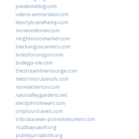
joiedevivblog.com
valera-amsterdam.com
libertybrandhemp.com
norwoodinnwi.com
neighboursmarket.com
blackanguscareers.com
bolesfororegon.com
bodega-ole.com
thestreamlinerlounge.com
mestrinorubanofc.com
novelatherton.com
nassvalleygardens.net
electjohnstewart.com
omptourtravels.com
tribratanews-polreskebumen.com
rsudbayuasih.org
publikjurnalistik.org