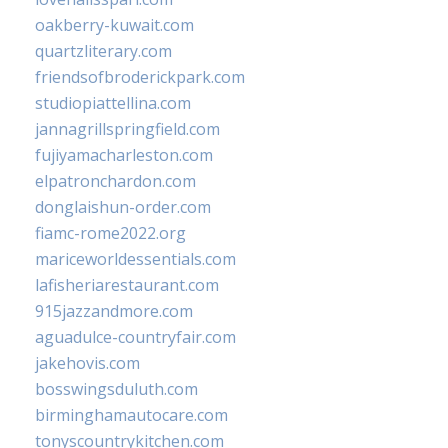
oakberry-kuwait.com
quartzliterary.com
friendsofbroderickpark.com
studiopiattellina.com
jannagrillspringfield.com
fujiyamacharleston.com
elpatronchardon.com
donglaishun-order.com
fiamc-rome2022.org
mariceworldessentials.com
lafisheriarestaurant.com
915jazzandmore.com
aguadulce-countryfair.com
jakehovis.com
bosswingsduluth.com
birminghamautocare.com
tonyscountrykitchen.com