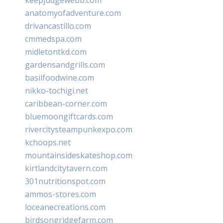
anatomyofadventure.com
drivancastillo.com
cmmedspa.com
midletontkd.com
gardensandgrills.com
basilfoodwine.com
nikko-tochigi.net
caribbean-corner.com
bluemoongiftcards.com
rivercitysteampunkexpo.com
kchoops.net
mountainsideskateshop.com
kirtlandcitytavern.com
301nutritionspot.com
ammos-stores.com
loceanecreations.com
birdsongridgefarm.com