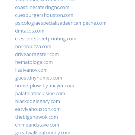
coastlinecateringnc.com
cuesburgershouston.com
psicologiaespecializadaencampeche.com
dmtacos.com
crescentstreetprinting.com
hornopizza.com
driveadragster.com
hematologa.com
lizaivanov.com
guesttinyhomes.com
home-plow-by-meyer.com
palatelatincuisine.com
blackdoglegacy.com
eatvivahouston.com
thebigshowok.com
chimeandstave.com
greatwallseafoodny.com