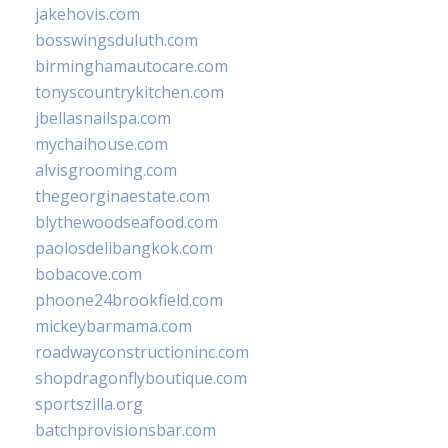
jakehovis.com
bosswingsduluth.com
birminghamautocare.com
tonyscountrykitchen.com
jbellasnailspa.com
mychaihouse.com
alvisgrooming.com
thegeorginaestate.com
blythewoodseafood.com
paolosdelibangkok.com
bobacove.com
phoone24brookfield.com
mickeybarmama.com
roadwayconstructioninc.com
shopdragonflyboutique.com
sportszilla.org
batchprovisionsbar.com