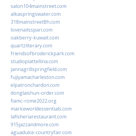
salon104mainstreet.com
alkaspringswater.com
318mainstreet8h.com
lovenailsspari.com
oakberry-kuwait.com
quartzliterary.com
friendsofbroderickpark.com
studiopiattellina.com
jannagrillspringfield.com
fujiyamacharleston.com
elpatronchardon.com
donglaishun-order.com
fiamc-rome2022.org
mariceworldessentials.com
lafisheriarestaurant.com
915jazzandmore.com
aguadulce-countryfair.com