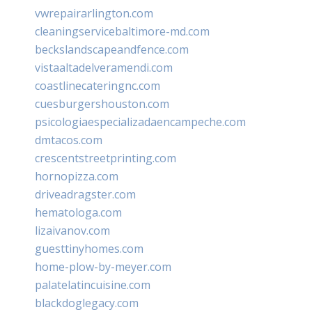
vwrepairarlington.com
cleaningservicebaltimore-md.com
beckslandscapeandfence.com
vistaaltadelveramendi.com
coastlinecateringnc.com
cuesburgershouston.com
psicologiaespecializadaencampeche.com
dmtacos.com
crescentstreetprinting.com
hornopizza.com
driveadragster.com
hematologa.com
lizaivanov.com
guesttinyhomes.com
home-plow-by-meyer.com
palatelatincuisine.com
blackdoglegacy.com