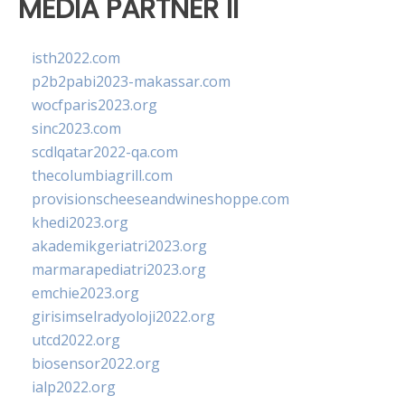
MEDIA PARTNER II
isth2022.com
p2b2pabi2023-makassar.com
wocfparis2023.org
sinc2023.com
scdlqatar2022-qa.com
thecolumbiagrill.com
provisionscheeseandwineshoppe.com
khedi2023.org
akademikgeriatri2023.org
marmarapediatri2023.org
emchie2023.org
girisimselradyoloji2022.org
utcd2022.org
biosensor2022.org
ialp2022.org