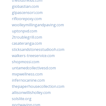
theslushkids.com
giobastian.com
glpascensori.com
rifloorepoxy.com
woolleymillingandpaving.com
uptonpvd.com
2troublegrill.com
casateranga.com
sticksandstonesstudiooh.com
walkers-treeservice.com
shopmossi.com
untamedcollectivesd.com
mxpwellness.com
infernocanine.com
thepaperhousecollection.com
allisonwillisholley.com
solslite.org
portwayinn.com