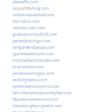
alawaffle.com
aryouthfishing.com
united-basketball.com
tios-tacos.com
cafecito-satx.com
graduacionviu2023.com
pecanjackstogo.com
zengardendayspa.com
sparklejewelryinc.com
ironcladtattoostudio.com
bruinshome.com
annascleaningsvc.com
wolfcitytattoo.com
oysterbayturkeytrot.com
lafronterarestauranteybar.com
lilyandrosetearoom.com
olivesburgberrypatch.com