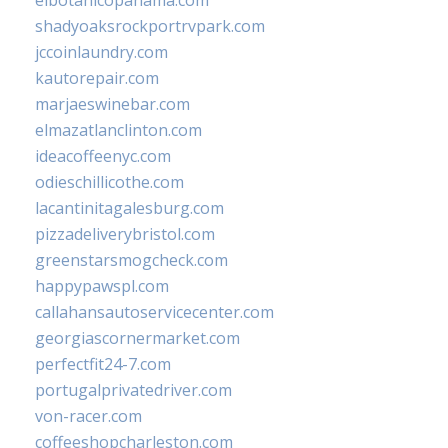
elbotanicopanama.com
shadyoaksrockportrvpark.com
jccoinlaundry.com
kautorepair.com
marjaeswinebar.com
elmazatlanclinton.com
ideacoffeenyc.com
odieschillicothe.com
lacantinitagalesburg.com
pizzadeliverybristol.com
greenstarsmogcheck.com
happypawspl.com
callahansautoservicecenter.com
georgiascornermarket.com
perfectfit24-7.com
portugalprivatedriver.com
von-racer.com
coffeeshopcharleston.com