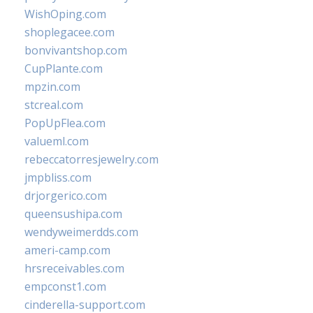
WishOping.com
shoplegacee.com
bonvivantshop.com
CupPlante.com
mpzin.com
stcreal.com
PopUpFlea.com
valueml.com
rebeccatorresjewelry.com
jmpbliss.com
drjorgerico.com
queensushipa.com
wendyweimerdds.com
ameri-camp.com
hrsreceivables.com
empconst1.com
cinderella-support.com