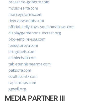
brasserie-gobette.com
musicrearte.com
morseysfarms.com
riverviewtennis.com
official-kelly-toys-squishmallows.com
displaygardenonsuncrest.org
bbq-empire-usa.com
feedstoreva.com
drogopets.com
ediblechalk.com
tabletennisnearme.com
oaksofa.com
soultacohtx.com
capishcaps.com
gpsyfl.org
MEDIA PARTNER III