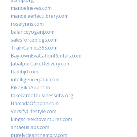
stsmp.org
manoelneves.com
mandelaeffectlibrary.com
roselynns.com
balanceyoganj.com
salesforceblogs.com
TrainGames365.com
BaytownEvaCationRentals.com
JabalpurCakeDelivery.com
halobjd.com
intelligenceqatar.com
PikaPikaApp.com
takecareofbusinessdfw.org
HamadaOfJapan.com
VersifyLifestyle.com
kingscreekadventures.com
antaeuslabs.com
purelycleanchemdry.com