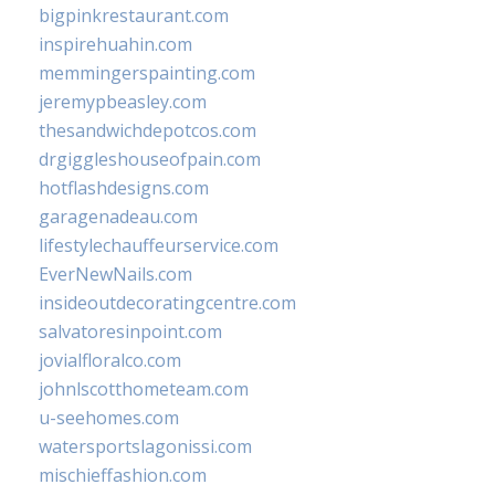
bigpinkrestaurant.com
inspirehuahin.com
memmingerspainting.com
jeremypbeasley.com
thesandwichdepotcos.com
drgiggleshouseofpain.com
hotflashdesigns.com
garagenadeau.com
lifestylechauffeurservice.com
EverNewNails.com
insideoutdecoratingcentre.com
salvatoresinpoint.com
jovialfloralco.com
johnlscotthometeam.com
u-seehomes.com
watersportslagonissi.com
mischieffashion.com