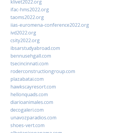
klivet2022.org
ifac-hms2022.org
taoms2022.org
iias-euromena-conference2022.org
ivd2022.org
csity2022.org
ibsarstudyabroad.com
bennusehgall.com
tsecincinnati.com
roderconstructiongroup.com
plazabatai.com
hawkscayresort.com
hellonquads.com
diarioanimales.com
decogaleri.com
unavozparadios.com
shoes-vert.com