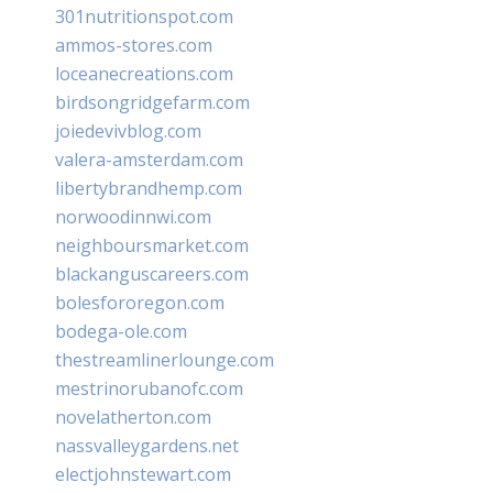
301nutritionspot.com
ammos-stores.com
loceanecreations.com
birdsongridgefarm.com
joiedevivblog.com
valera-amsterdam.com
libertybrandhemp.com
norwoodinnwi.com
neighboursmarket.com
blackanguscareers.com
bolesfororegon.com
bodega-ole.com
thestreamlinerlounge.com
mestrinorubanofc.com
novelatherton.com
nassvalleygardens.net
electjohnstewart.com