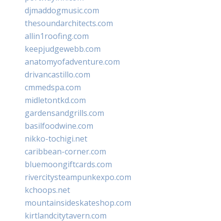
djmaddogmusic.com
thesoundarchitects.com
allin1roofing.com
keepjudgewebb.com
anatomyofadventure.com
drivancastillo.com
cmmedspa.com
midletontkd.com
gardensandgrills.com
basilfoodwine.com
nikko-tochigi.net
caribbean-corner.com
bluemoongiftcards.com
rivercitysteampunkexpo.com
kchoops.net
mountainsideskateshop.com
kirtlandcitytavern.com