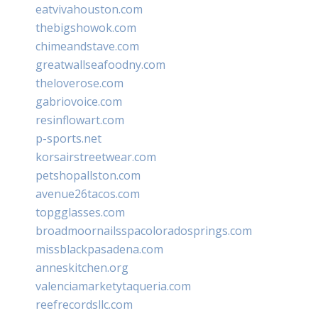
eatvivahouston.com
thebigshowok.com
chimeandstave.com
greatwallseafoodny.com
theloverose.com
gabriovoice.com
resinflowart.com
p-sports.net
korsairstreetwear.com
petshopallston.com
avenue26tacos.com
topgglasses.com
broadmoornailsspacoloradosprings.com
missblackpasadena.com
anneskitchen.org
valenciamarketytaqueria.com
reefrecordsllc.com