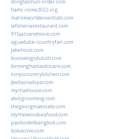
donglaishun-order.com
fiamc-rome2022.org
mariceworldessentials.com
lafisheriarestaurant.com
915jazzandmore.com
aguadulce-countryfair.com
jakehovis.com
bosswingsduluth.com
birminghamautocare.com
tonyscountrykitchen.com
jbellasnailspa.com
mychaihouse.com
alvisgrooming.com
thegeorginaestate.com
blythewoodseafood.com
paolosdelibangkok.com
bobacove.com
phoone24brookfield.com