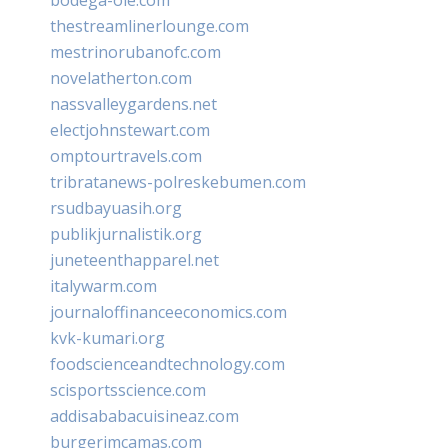
thestreamlinerlounge.com
mestrinorubanofc.com
novelatherton.com
nassvalleygardens.net
electjohnstewart.com
omptourtravels.com
tribratanews-polreskebumen.com
rsudbayuasih.org
publikjurnalistik.org
juneteenthapparel.net
italywarm.com
journaloffinanceeconomics.com
kvk-kumari.org
foodscienceandtechnology.com
scisportsscience.com
addisababacuisineaz.com
burgerimcamas.com