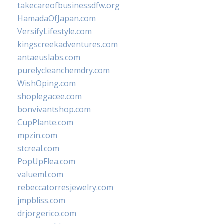
takecareofbusinessdfw.org
HamadaOfJapan.com
VersifyLifestyle.com
kingscreekadventures.com
antaeuslabs.com
purelycleanchemdry.com
WishOping.com
shoplegacee.com
bonvivantshop.com
CupPlante.com
mpzin.com
stcreal.com
PopUpFlea.com
valueml.com
rebeccatorresjewelry.com
jmpbliss.com
drjorgerico.com