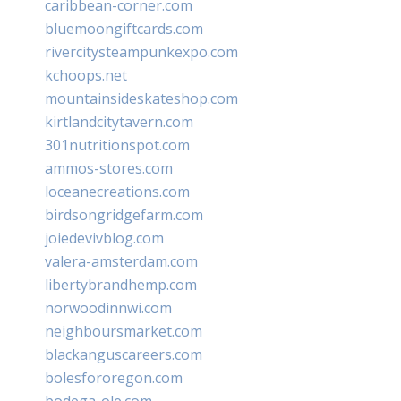
caribbean-corner.com
bluemoongiftcards.com
rivercitysteampunkexpo.com
kchoops.net
mountainsideskateshop.com
kirtlandcitytavern.com
301nutritionspot.com
ammos-stores.com
loceanecreations.com
birdsongridgefarm.com
joiedevivblog.com
valera-amsterdam.com
libertybrandhemp.com
norwoodinnwi.com
neighboursmarket.com
blackanguscareers.com
bolesfororegon.com
bodega-ole.com