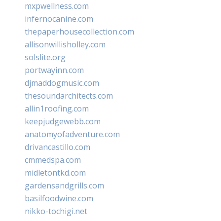
mxpwellness.com
infernocanine.com
thepaperhousecollection.com
allisonwillisholley.com
solslite.org
portwayinn.com
djmaddogmusic.com
thesoundarchitects.com
allin1roofing.com
keepjudgewebb.com
anatomyofadventure.com
drivancastillo.com
cmmedspa.com
midletontkd.com
gardensandgrills.com
basilfoodwine.com
nikko-tochigi.net