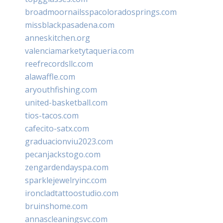
broadmoornailsspacoloradosprings.com
missblackpasadena.com
anneskitchen.org
valenciamarketytaqueria.com
reefrecordsllc.com
alawaffle.com
aryouthfishing.com
united-basketball.com
tios-tacos.com
cafecito-satx.com
graduacionviu2023.com
pecanjackstogo.com
zengardendayspa.com
sparklejewelryinc.com
ironcladtattoostudio.com
bruinshome.com
annascleaningsvc.com