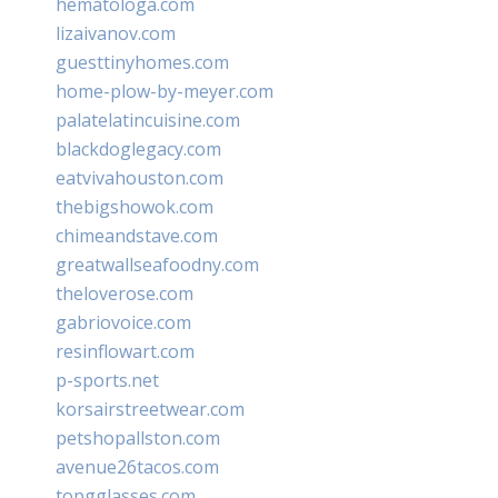
hematologa.com
lizaivanov.com
guesttinyhomes.com
home-plow-by-meyer.com
palatelatincuisine.com
blackdoglegacy.com
eatvivahouston.com
thebigshowok.com
chimeandstave.com
greatwallseafoodny.com
theloverose.com
gabriovoice.com
resinflowart.com
p-sports.net
korsairstreetwear.com
petshopallston.com
avenue26tacos.com
topgglasses.com