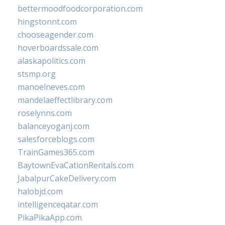
bettermoodfoodcorporation.com
hingstonnt.com
chooseagender.com
hoverboardssale.com
alaskapolitics.com
stsmp.org
manoelneves.com
mandelaeffectlibrary.com
roselynns.com
balanceyoganj.com
salesforceblogs.com
TrainGames365.com
BaytownEvaCationRentals.com
JabalpurCakeDelivery.com
halobjd.com
intelligenceqatar.com
PikaPikaApp.com