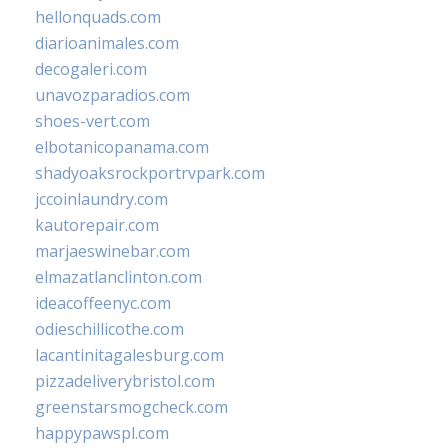
hellonquads.com
diarioanimales.com
decogaleri.com
unavozparadios.com
shoes-vert.com
elbotanicopanama.com
shadyoaksrockportrvpark.com
jccoinlaundry.com
kautorepair.com
marjaeswinebar.com
elmazatlanclinton.com
ideacoffeenyc.com
odieschillicothe.com
lacantinitagalesburg.com
pizzadeliverybristol.com
greenstarsmogcheck.com
happypawspl.com