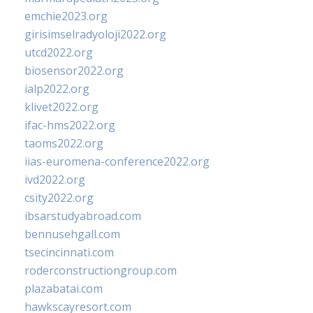
emchie2023.org
girisimselradyoloji2022.org
utcd2022.org
biosensor2022.org
ialp2022.org
klivet2022.org
ifac-hms2022.org
taoms2022.org
iias-euromena-conference2022.org
ivd2022.org
csity2022.org
ibsarstudyabroad.com
bennusehgall.com
tsecincinnati.com
roderconstructiongroup.com
plazabatai.com
hawkscayresort.com