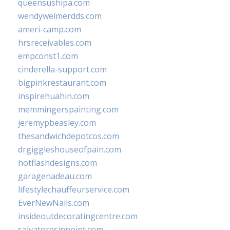
queensushipa.com
wendyweimerdds.com
ameri-camp.com
hrsreceivables.com
empconst1.com
cinderella-support.com
bigpinkrestaurant.com
inspirehuahin.com
memmingerspainting.com
jeremypbeasley.com
thesandwichdepotcos.com
drgiggleshouseofpain.com
hotflashdesigns.com
garagenadeau.com
lifestylechauffeurservice.com
EverNewNails.com
insideoutdecoratingcentre.com
salvatoresinpoint.com