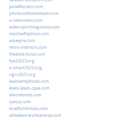
jovialfloralco.com
johnlscotthometeam.com
u-seehomes.com
watersportslagonissi.com
mischieffashion.com
eduwyre.com
retro-interiors.com
theblvd-boise.com
fpet2023.org
e-smart2022.org
ngrc2022.org
leesfamilyfoods.com
lewis-lewis-cpas.com
eleontennis.com
cyetus.com
bradfordshops.com
almadenranchsanjose.com