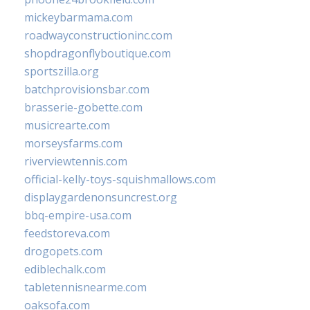
mickeybarmama.com
roadwayconstructioninc.com
shopdragonflyboutique.com
sportszilla.org
batchprovisionsbar.com
brasserie-gobette.com
musicrearte.com
morseysfarms.com
riverviewtennis.com
official-kelly-toys-squishmallows.com
displaygardenonsuncrest.org
bbq-empire-usa.com
feedstoreva.com
drogopets.com
ediblechalk.com
tabletennisnearme.com
oaksofa.com