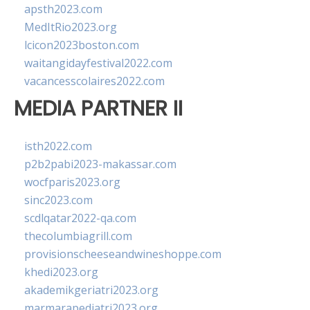
apsth2023.com
MedItRio2023.org
lcicon2023boston.com
waitangidayfestival2022.com
vacancesscolaires2022.com
MEDIA PARTNER II
isth2022.com
p2b2pabi2023-makassar.com
wocfparis2023.org
sinc2023.com
scdlqatar2022-qa.com
thecolumbiagrill.com
provisionscheeseandwineshoppe.com
khedi2023.org
akademikgeriatri2023.org
marmarapediatri2023.org