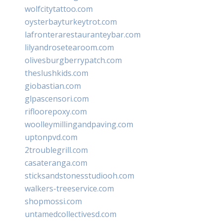
wolfcitytattoo.com
oysterbayturkeytrot.com
lafronterarestauranteybar.com
lilyandrosetearoom.com
olivesburgberrypatch.com
theslushkids.com
giobastian.com
glpascensori.com
rifloorepoxy.com
woolleymillingandpaving.com
uptonpvd.com
2troublegrill.com
casateranga.com
sticksandstonesstudiooh.com
walkers-treeservice.com
shopmossi.com
untamedcollectivesd.com