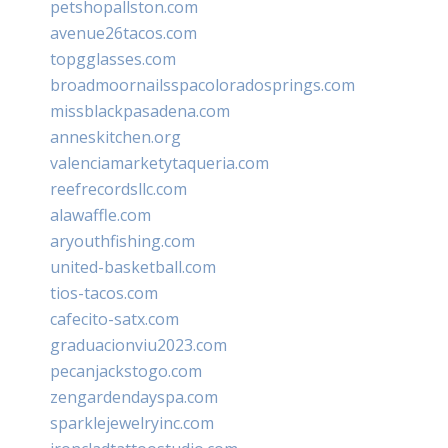
petshopallston.com
avenue26tacos.com
topgglasses.com
broadmoornailsspacoloradosprings.com
missblackpasadena.com
anneskitchen.org
valenciamarketytaqueria.com
reefrecordsllc.com
alawaffle.com
aryouthfishing.com
united-basketball.com
tios-tacos.com
cafecito-satx.com
graduacionviu2023.com
pecanjackstogo.com
zengardendayspa.com
sparklejewelryinc.com