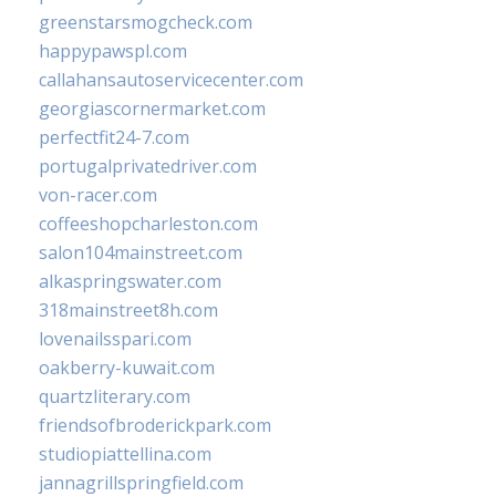
greenstarsmogcheck.com
happypawspl.com
callahansautoservicecenter.com
georgiascornermarket.com
perfectfit24-7.com
portugalprivatedriver.com
von-racer.com
coffeeshopcharleston.com
salon104mainstreet.com
alkaspringswater.com
318mainstreet8h.com
lovenailsspari.com
oakberry-kuwait.com
quartzliterary.com
friendsofbroderickpark.com
studiopiattellina.com
jannagrillspringfield.com