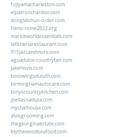
fujiyamacharleston.com
elpatronchardon.com
donglaishun-order.com
fiamc-rome2022.org
mariceworldessentials.com
lafisheriarestaurant.com
915jazzandmore.com
aguadulce-countryfair.com
jakehovis.com
bosswingsduluth.com
birminghamautocare.com
tonyscountrykitchen.com
jbellasnailspa.com
mychaihouse.com
alvisgrooming.com
thegeorginaestate.com
blythewoodseafood.com