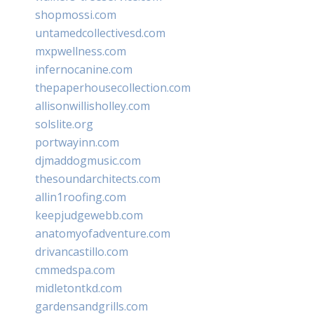
shopmossi.com
untamedcollectivesd.com
mxpwellness.com
infernocanine.com
thepaperhousecollection.com
allisonwillisholley.com
solslite.org
portwayinn.com
djmaddogmusic.com
thesoundarchitects.com
allin1roofing.com
keepjudgewebb.com
anatomyofadventure.com
drivancastillo.com
cmmedspa.com
midletontkd.com
gardensandgrills.com