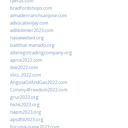
cyetus.com
bradfordshops.com
almadenranchsanjose.com
advocatevijay.com
adlibilimler2023.com
naswwebed.org
balithut-manado.org
alteregotradingcompany.org
aprce2022.com
ibie2022.com
sbcc-2022.com
AngolaOilAndGas2022.com
Convoy4Freedom2022.com
grur2023.org
hkhk2023.org
napm2023.org
apsdfd2023.org
forumausape2023.com