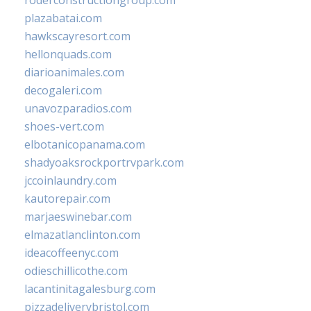
roderconstructiongroup.com
plazabatai.com
hawkscayresort.com
hellonquads.com
diarioanimales.com
decogaleri.com
unavozparadios.com
shoes-vert.com
elbotanicopanama.com
shadyoaksrockportrvpark.com
jccoinlaundry.com
kautorepair.com
marjaeswinebar.com
elmazatlanclinton.com
ideacoffeenyc.com
odieschillicothe.com
lacantinitagalesburg.com
pizzadeliverybristol.com