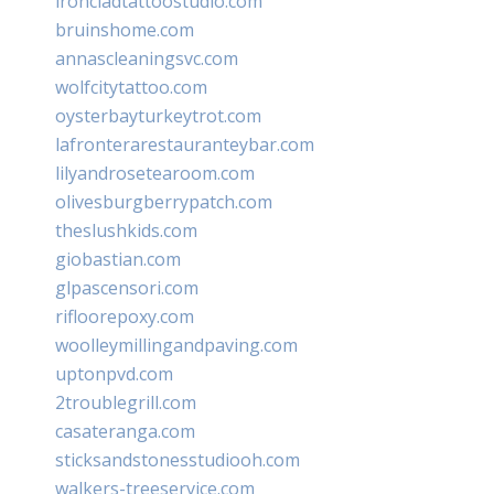
ironcladtattoostudio.com
bruinshome.com
annascleaningsvc.com
wolfcitytattoo.com
oysterbayturkeytrot.com
lafronterarestauranteybar.com
lilyandrosetearoom.com
olivesburgberrypatch.com
theslushkids.com
giobastian.com
glpascensori.com
rifloorepoxy.com
woolleymillingandpaving.com
uptonpvd.com
2troublegrill.com
casateranga.com
sticksandstonesstudiooh.com
walkers-treeservice.com