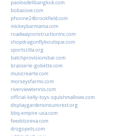
paolosdelibangkok.com
bobacove.com
phoone24brookfield.com
mickeybarmama.com
roadwayconstructioninc.com
shopdragonflyboutique.com
sportszilla.org
batchprovisionsbar.com
brasserie-gobette.com
musicrearte.com
morseysfarms.com
riverviewtennis.com
official-kelly-toys-squishmallows.com
displaygardenonsuncrest.org
bbq-empire-usa.com
feedstoreva.com
drogopets.com