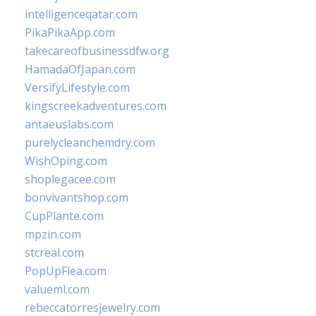
intelligenceqatar.com
PikaPikaApp.com
takecareofbusinessdfw.org
HamadaOfJapan.com
VersifyLifestyle.com
kingscreekadventures.com
antaeuslabs.com
purelycleanchemdry.com
WishOping.com
shoplegacee.com
bonvivantshop.com
CupPlante.com
mpzin.com
stcreal.com
PopUpFlea.com
valueml.com
rebeccatorresjewelry.com