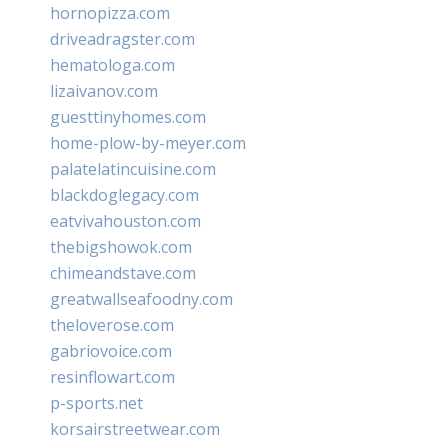
hornopizza.com
driveadragster.com
hematologa.com
lizaivanov.com
guesttinyhomes.com
home-plow-by-meyer.com
palatelatincuisine.com
blackdoglegacy.com
eatvivahouston.com
thebigshowok.com
chimeandstave.com
greatwallseafoodny.com
theloverose.com
gabriovoice.com
resinflowart.com
p-sports.net
korsairstreetwear.com