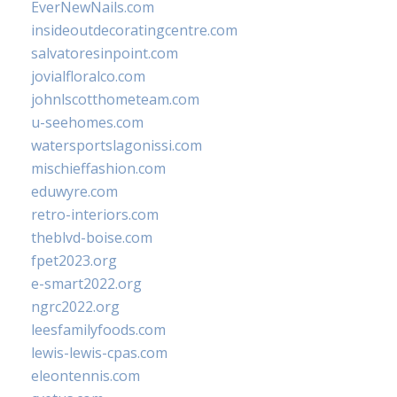
EverNewNails.com
insideoutdecoratingcentre.com
salvatoresinpoint.com
jovialfloralco.com
johnlscotthometeam.com
u-seehomes.com
watersportslagonissi.com
mischieffashion.com
eduwyre.com
retro-interiors.com
theblvd-boise.com
fpet2023.org
e-smart2022.org
ngrc2022.org
leesfamilyfoods.com
lewis-lewis-cpas.com
eleontennis.com