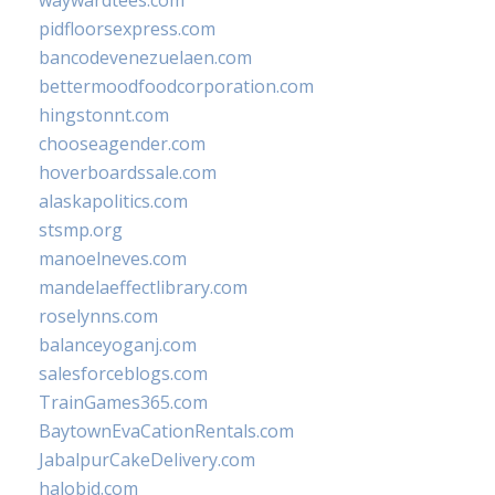
waywardtees.com
pidfloorsexpress.com
bancodevenezuelaen.com
bettermoodfoodcorporation.com
hingstonnt.com
chooseagender.com
hoverboardssale.com
alaskapolitics.com
stsmp.org
manoelneves.com
mandelaeffectlibrary.com
roselynns.com
balanceyoganj.com
salesforceblogs.com
TrainGames365.com
BaytownEvaCationRentals.com
JabalpurCakeDelivery.com
halobjd.com