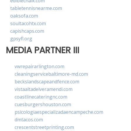
ediblechalk.com
tabletennisnearme.com
oaksofa.com
soultacohtx.com
capishcaps.com
gpsyfl.org
MEDIA PARTNER III
vwrepairarlington.com
cleaningservicebaltimore-md.com
beckslandscapeandfence.com
vistaaltadelveramendi.com
coastlinecateringnc.com
cuesburgershouston.com
psicologiaespecializadaencampeche.com
dmtacos.com
crescentstreetprinting.com