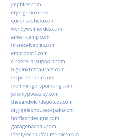
jmpbliss.com
drjorgerico.com
queensushipa.com
wendyweimerdds.com
ameri-camp.com
hrsreceivables.com
empconst1.com
cinderella-support.com
bigpinkrestaurant.com
inspirehuahin.com
memmingerspainting.com
jeremypbeasley.com
thesandwichdepotcos.com
drgiggleshouseofpain.com
hotflashdesigns.com
garagenadeau.com
lifestylechauffeurservice.com