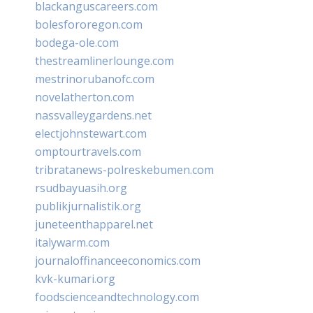
blackanguscareers.com
bolesfororegon.com
bodega-ole.com
thestreamlinerlounge.com
mestrinorubanofc.com
novelatherton.com
nassvalleygardens.net
electjohnstewart.com
omptourtravels.com
tribratanews-polreskebumen.com
rsudbayuasih.org
publikjurnalistik.org
juneteenthapparel.net
italywarm.com
journaloffinanceeconomics.com
kvk-kumari.org
foodscienceandtechnology.com