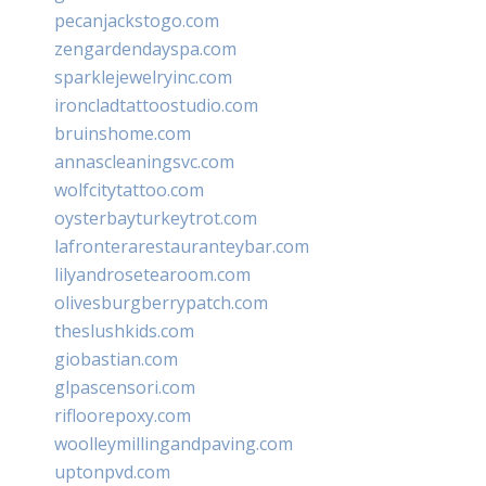
pecanjackstogo.com
zengardendayspa.com
sparklejewelryinc.com
ironcladtattoostudio.com
bruinshome.com
annascleaningsvc.com
wolfcitytattoo.com
oysterbayturkeytrot.com
lafronterarestauranteybar.com
lilyandrosetearoom.com
olivesburgberrypatch.com
theslushkids.com
giobastian.com
glpascensori.com
rifloorepoxy.com
woolleymillingandpaving.com
uptonpvd.com