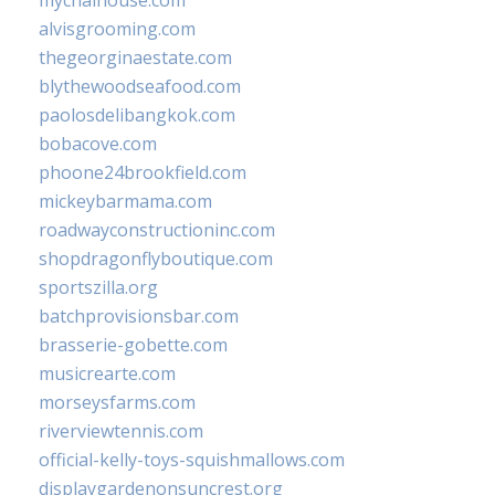
mychaihouse.com
alvisgrooming.com
thegeorginaestate.com
blythewoodseafood.com
paolosdelibangkok.com
bobacove.com
phoone24brookfield.com
mickeybarmama.com
roadwayconstructioninc.com
shopdragonflyboutique.com
sportszilla.org
batchprovisionsbar.com
brasserie-gobette.com
musicrearte.com
morseysfarms.com
riverviewtennis.com
official-kelly-toys-squishmallows.com
displaygardenonsuncrest.org