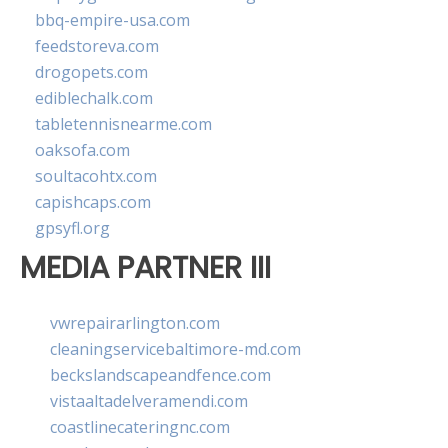
bbq-empire-usa.com
feedstoreva.com
drogopets.com
ediblechalk.com
tabletennisnearme.com
oaksofa.com
soultacohtx.com
capishcaps.com
gpsyfl.org
MEDIA PARTNER III
vwrepairarlington.com
cleaningservicebaltimore-md.com
beckslandscapeandfence.com
vistaaltadelveramendi.com
coastlinecateringnc.com