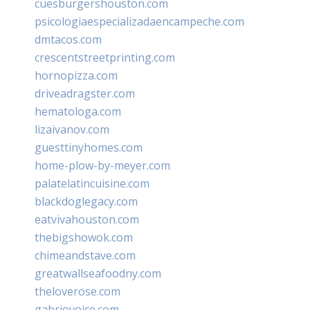
cuesburgershouston.com
psicologiaespecializadaencampeche.com
dmtacos.com
crescentstreetprinting.com
hornopizza.com
driveadragster.com
hematologa.com
lizaivanov.com
guesttinyhomes.com
home-plow-by-meyer.com
palatelatincuisine.com
blackdoglegacy.com
eatvivahouston.com
thebigshowok.com
chimeandstave.com
greatwallseafoodny.com
theloverose.com
gabriovoice.com