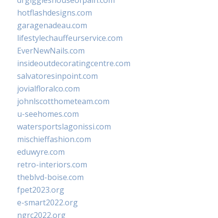
drgiggleshouseofpain.com
hotflashdesigns.com
garagenadeau.com
lifestylechauffeurservice.com
EverNewNails.com
insideoutdecoratingcentre.com
salvatoresinpoint.com
jovialfloralco.com
johnlscotthometeam.com
u-seehomes.com
watersportslagonissi.com
mischieffashion.com
eduwyre.com
retro-interiors.com
theblvd-boise.com
fpet2023.org
e-smart2022.org
ngrc2022.org