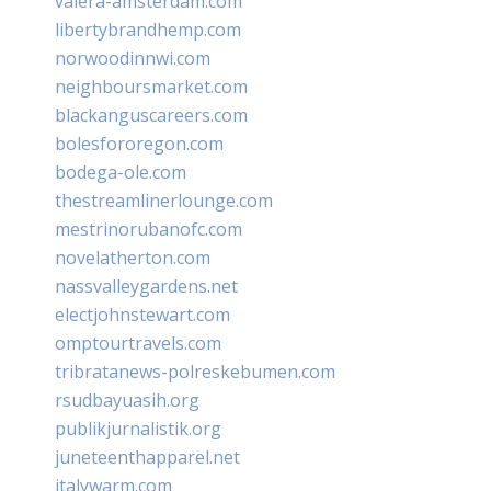
valera-amsterdam.com
libertybrandhemp.com
norwoodinnwi.com
neighboursmarket.com
blackanguscareers.com
bolesfororegon.com
bodega-ole.com
thestreamlinerlounge.com
mestrinorubanofc.com
novelatherton.com
nassvalleygardens.net
electjohnstewart.com
omptourtravels.com
tribratanews-polreskebumen.com
rsudbayuasih.org
publikjurnalistik.org
juneteenthapparel.net
italywarm.com