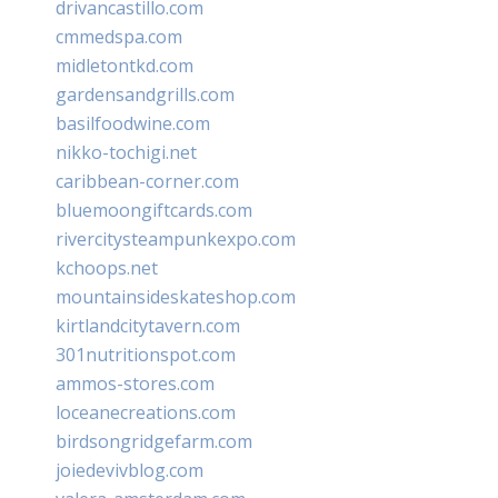
drivancastillo.com
cmmedspa.com
midletontkd.com
gardensandgrills.com
basilfoodwine.com
nikko-tochigi.net
caribbean-corner.com
bluemoongiftcards.com
rivercitysteampunkexpo.com
kchoops.net
mountainsideskateshop.com
kirtlandcitytavern.com
301nutritionspot.com
ammos-stores.com
loceanecreations.com
birdsongridgefarm.com
joiedevivblog.com