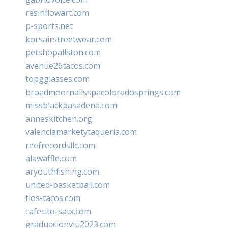
resinflowart.com
p-sports.net
korsairstreetwear.com
petshopallston.com
avenue26tacos.com
topgglasses.com
broadmoornailsspacoloradosprings.com
missblackpasadena.com
anneskitchen.org
valenciamarketytaqueria.com
reefrecordsllc.com
alawaffle.com
aryouthfishing.com
united-basketball.com
tios-tacos.com
cafecito-satx.com
graduacionviu2023.com