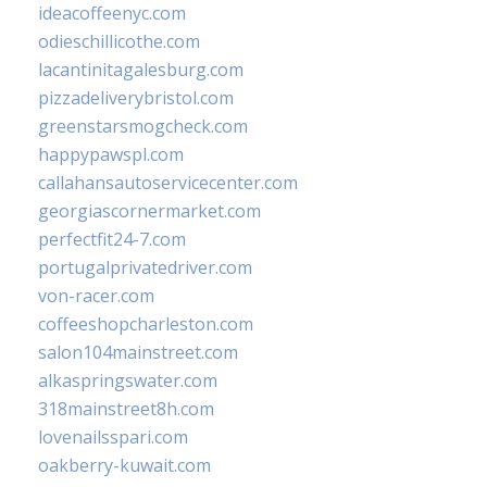
ideacoffeenyc.com
odieschillicothe.com
lacantinitagalesburg.com
pizzadeliverybristol.com
greenstarsmogcheck.com
happypawspl.com
callahansautoservicecenter.com
georgiascornermarket.com
perfectfit24-7.com
portugalprivatedriver.com
von-racer.com
coffeeshopcharleston.com
salon104mainstreet.com
alkaspringswater.com
318mainstreet8h.com
lovenailsspari.com
oakberry-kuwait.com