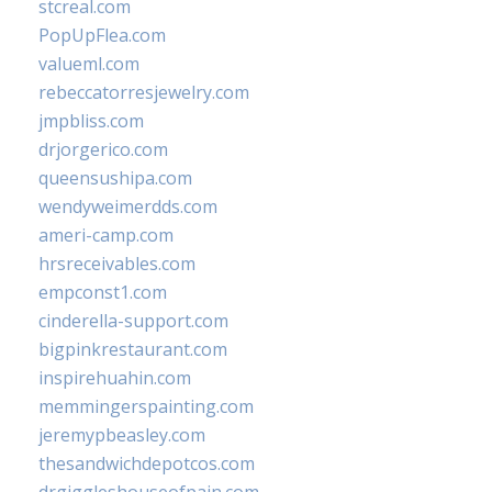
stcreal.com
PopUpFlea.com
valueml.com
rebeccatorresjewelry.com
jmpbliss.com
drjorgerico.com
queensushipa.com
wendyweimerdds.com
ameri-camp.com
hrsreceivables.com
empconst1.com
cinderella-support.com
bigpinkrestaurant.com
inspirehuahin.com
memmingerspainting.com
jeremypbeasley.com
thesandwichdepotcos.com