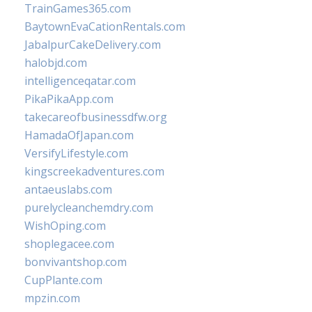
TrainGames365.com
BaytownEvaCationRentals.com
JabalpurCakeDelivery.com
halobjd.com
intelligenceqatar.com
PikaPikaApp.com
takecareofbusinessdfw.org
HamadaOfJapan.com
VersifyLifestyle.com
kingscreekadventures.com
antaeuslabs.com
purelycleanchemdry.com
WishOping.com
shoplegacee.com
bonvivantshop.com
CupPlante.com
mpzin.com