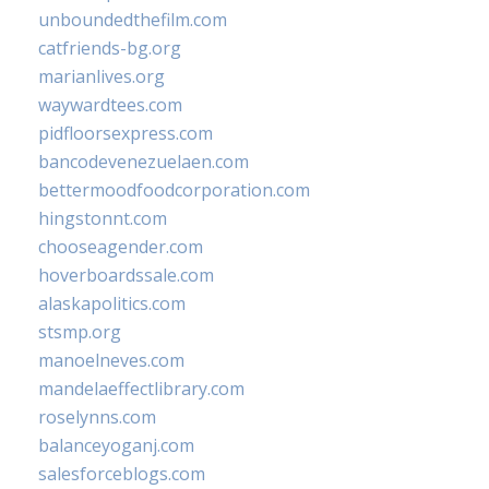
unboundedthefilm.com
catfriends-bg.org
marianlives.org
waywardtees.com
pidfloorsexpress.com
bancodevenezuelaen.com
bettermoodfoodcorporation.com
hingstonnt.com
chooseagender.com
hoverboardssale.com
alaskapolitics.com
stsmp.org
manoelneves.com
mandelaeffectlibrary.com
roselynns.com
balanceyoganj.com
salesforceblogs.com