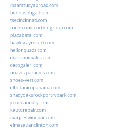
ibsarstudyabroad.com
bennusehgall.com
tsecincinnati.com
roderconstructiongroup.com
plazabatai.com
hawkscayresort.com
hellonquads.com
diarioanimales.com
decogaleri.com
unavozparadios.com
shoes-vert.com
elbotanicopanama.com
shadyoaksrockportrvpark.com
jccoinlaundry.com
kautorepair.com
marjaeswinebar.com
elmazatlanclinton.com