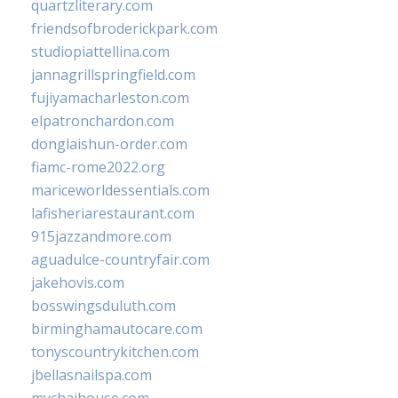
quartzliterary.com
friendsofbroderickpark.com
studiopiattellina.com
jannagrillspringfield.com
fujiyamacharleston.com
elpatronchardon.com
donglaishun-order.com
fiamc-rome2022.org
mariceworldessentials.com
lafisheriarestaurant.com
915jazzandmore.com
aguadulce-countryfair.com
jakehovis.com
bosswingsduluth.com
birminghamautocare.com
tonyscountrykitchen.com
jbellasnailspa.com