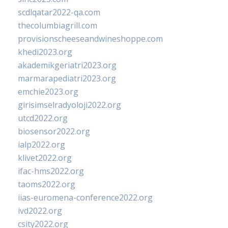
scdlqatar2022-qa.com
thecolumbiagrill.com
provisionscheeseandwineshoppe.com
khedi2023.org
akademikgeriatri2023.org
marmarapediatri2023.org
emchie2023.org
girisimselradyoloji2022.org
utcd2022.org
biosensor2022.org
ialp2022.org
klivet2022.org
ifac-hms2022.org
taoms2022.org
iias-euromena-conference2022.org
ivd2022.org
csity2022.org