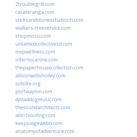
2troublegrill.com
casateranga.com
sticksandstonesstudiooh.com
walkers-treeservice.com
shopmossi.com
untamedcollectivesd.com
mxpwellness.com
infernocanine.com
thepaperhousecollection.com
allisonwillisholley.com
solslite.org
portwayinn.com
djmaddogmusic.com
thesoundarchitects.com
allin1roofing.com
keepjudgewebb.com
anatomyofadventure.com