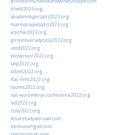
provisionscheeseandwineshoppe.com
khedi2023.org
akademikgeriatri2023.org
marmarapediatri2023.org
emchie2023.org
girisimselradyoloji2022.org
utcd2022.org
biosensor2022.org
ialp2022.org
klivet2022.org
ifac-hms2022.org
taoms2022.org
iias-euromena-conference2022.org
ivd2022.org
csity2022.org
ibsarstudyabroad.com
bennusehgall.com
tsecincinnati.com