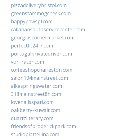
pizzadeliverybristol.com
greenstarsmogcheck.com
happypawspl.com
callahansautoservicecenter.com
georgiascornermarket.com
perfectfit24-7.com
portugalprivatedriver.com
von-racer.com
coffeeshopcharleston.com
salon104mainstreet.com
alkaspringswater.com
318mainstreet8h.com
lovenailsspari.com
oakberry-kuwait.com
quartzliterary.com
friendsofbroderickpark.com
studiopiattellina.com