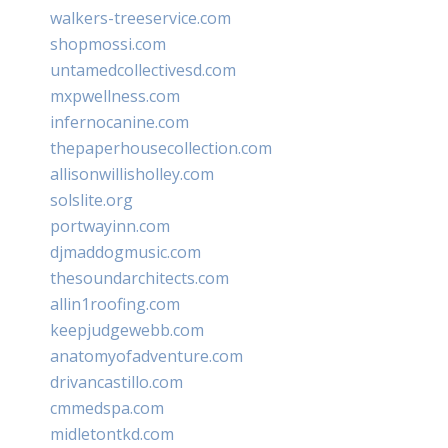
walkers-treeservice.com
shopmossi.com
untamedcollectivesd.com
mxpwellness.com
infernocanine.com
thepaperhousecollection.com
allisonwillisholley.com
solslite.org
portwayinn.com
djmaddogmusic.com
thesoundarchitects.com
allin1roofing.com
keepjudgewebb.com
anatomyofadventure.com
drivancastillo.com
cmmedspa.com
midletontkd.com