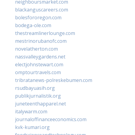
neighboursmarket.com
blackanguscareers.com
bolesfororegon.com
bodega-ole.com
thestreamlinerlounge.com
mestrinorubanofc.com
novelatherton.com
nassvalleygardens.net
electjohnstewart.com
omptourtravels.com
tribratanews-polreskebumen.com
rsudbayuasih.org
publikjurnalistik.org
juneteenthapparel.net
italywarm.com
journaloffinanceeconomics.com
kvk-kumari.org
foodscienceandtechnology.com