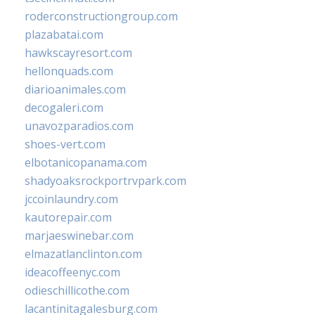
roderconstructiongroup.com
plazabatai.com
hawkscayresort.com
hellonquads.com
diarioanimales.com
decogaleri.com
unavozparadios.com
shoes-vert.com
elbotanicopanama.com
shadyoaksrockportrvpark.com
jccoinlaundry.com
kautorepair.com
marjaeswinebar.com
elmazatlanclinton.com
ideacoffeenyc.com
odieschillicothe.com
lacantinitagalesburg.com