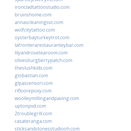
ironcladtattoostudio.com
bruinshome.com
annascleaningsvc.com
wolfcitytattoo.com
oysterbayturkeytrot.com
lafronterarestauranteybar.com
lilyandrosetearoom.com
olivesburgberrypatch.com
theslushkids.com
giobastian.com
glpascensori.com
rifloorepoxy.com
woolleymillingandpaving.com
uptonpvd.com
2troublegrill.com
casateranga.com
sticksandstonesstudiooh.com