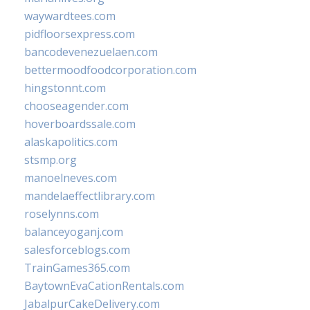
waywardtees.com
pidfloorsexpress.com
bancodevenezuelaen.com
bettermoodfoodcorporation.com
hingstonnt.com
chooseagender.com
hoverboardssale.com
alaskapolitics.com
stsmp.org
manoelneves.com
mandelaeffectlibrary.com
roselynns.com
balanceyoganj.com
salesforceblogs.com
TrainGames365.com
BaytownEvaCationRentals.com
JabalpurCakeDelivery.com