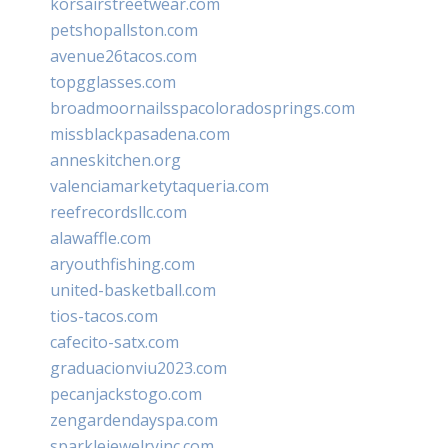
korsairstreetwear.com
petshopallston.com
avenue26tacos.com
topgglasses.com
broadmoornailsspacoloradosprings.com
missblackpasadena.com
anneskitchen.org
valenciamarketytaqueria.com
reefrecordsllc.com
alawaffle.com
aryouthfishing.com
united-basketball.com
tios-tacos.com
cafecito-satx.com
graduacionviu2023.com
pecanjackstogo.com
zengardendayspa.com
sparklejewelryinc.com