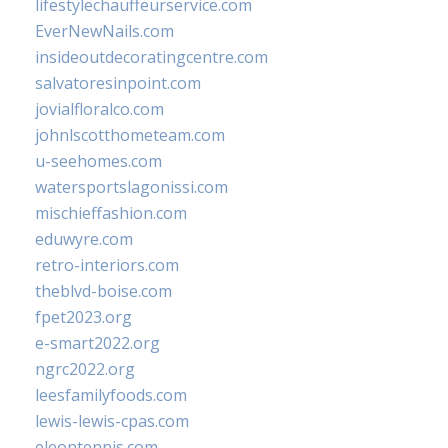
lifestylechauffeurservice.com
EverNewNails.com
insideoutdecoratingcentre.com
salvatoresinpoint.com
jovialfloralco.com
johnlscotthometeam.com
u-seehomes.com
watersportslagonissi.com
mischieffashion.com
eduwyre.com
retro-interiors.com
theblvd-boise.com
fpet2023.org
e-smart2022.org
ngrc2022.org
leesfamilyfoods.com
lewis-lewis-cpas.com
eleontennis.com