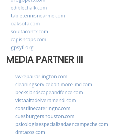
ediblechalk.com
tabletennisnearme.com
oaksofa.com
soultacohtx.com
capishcaps.com
gpsyfl.org
MEDIA PARTNER III
vwrepairarlington.com
cleaningservicebaltimore-md.com
beckslandscapeandfence.com
vistaaltadelveramendi.com
coastlinecateringnc.com
cuesburgershouston.com
psicologiaespecializadaencampeche.com
dmtacos.com