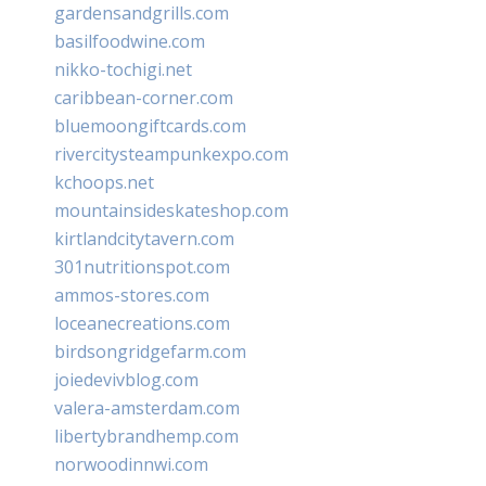
gardensandgrills.com
basilfoodwine.com
nikko-tochigi.net
caribbean-corner.com
bluemoongiftcards.com
rivercitysteampunkexpo.com
kchoops.net
mountainsideskateshop.com
kirtlandcitytavern.com
301nutritionspot.com
ammos-stores.com
loceanecreations.com
birdsongridgefarm.com
joiedevivblog.com
valera-amsterdam.com
libertybrandhemp.com
norwoodinnwi.com