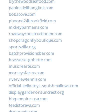
blythewoodseafood.com
paolosdelibangkok.com
bobacove.com
phoone24brookfield.com
mickeybarmama.com
roadwayconstructioninc.com
shopdragonflyboutique.com
sportszilla.org
batchprovisionsbar.com
brasserie-gobette.com
musicrearte.com
morseysfarms.com
riverviewtennis.com
official-kelly-toys-squishmallows.com
displaygardenonsuncrest.org
bbq-empire-usa.com
feedstoreva.com
drogopets.com