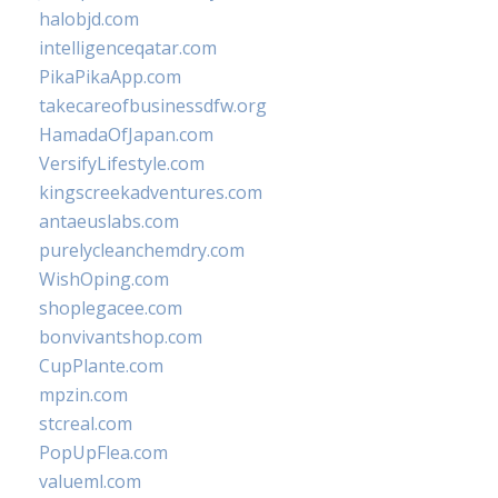
halobjd.com
intelligenceqatar.com
PikaPikaApp.com
takecareofbusinessdfw.org
HamadaOfJapan.com
VersifyLifestyle.com
kingscreekadventures.com
antaeuslabs.com
purelycleanchemdry.com
WishOping.com
shoplegacee.com
bonvivantshop.com
CupPlante.com
mpzin.com
stcreal.com
PopUpFlea.com
valueml.com