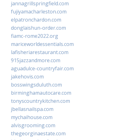
jannagrillspringfield.com
fujiyamacharleston.com
elpatronchardon.com
donglaishun-order.com
fiamc-rome2022.org
mariceworldessentials.com
lafisheriarestaurant.com
915jazzandmore.com
aguadulce-countryfair.com
jakehovis.com
bosswingsduluth.com
birminghamautocare.com
tonyscountrykitchen.com
jbellasnailspa.com
mychaihouse.com
alvisgrooming.com
thegeorginaestate.com