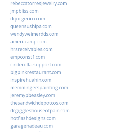
rebeccatorresjewelry.com
jmpbliss.com
drjorgerico.com
queensushipa.com
wendyweimerdds.com
ameri-camp.com
hrsreceivables.com
empconst1.com
cinderella-support.com
bigpinkrestaurant.com
inspirehuahin.com
memmingerspainting.com
jeremypbeasley.com
thesandwichdepotcos.com
drgiggleshouseofpain.com
hotflashdesigns.com
garagenadeau.com