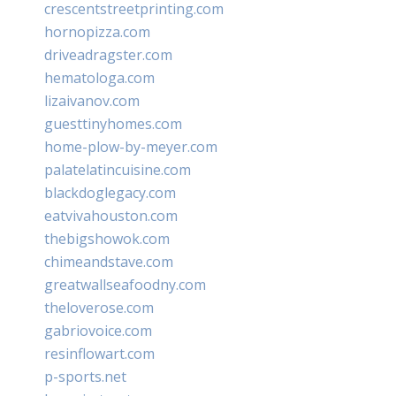
crescentstreetprinting.com
hornopizza.com
driveadragster.com
hematologa.com
lizaivanov.com
guesttinyhomes.com
home-plow-by-meyer.com
palatelatincuisine.com
blackdoglegacy.com
eatvivahouston.com
thebigshowok.com
chimeandstave.com
greatwallseafoodny.com
theloverose.com
gabriovoice.com
resinflowart.com
p-sports.net