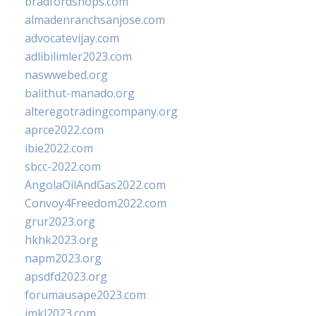
bradfordshops.com
almadenranchsanjose.com
advocatevijay.com
adlibilimler2023.com
naswwebed.org
balithut-manado.org
alteregotradingcompany.org
aprce2022.com
ibie2022.com
sbcc-2022.com
AngolaOilAndGas2022.com
Convoy4Freedom2022.com
grur2023.org
hkhk2023.org
napm2023.org
apsdfd2023.org
forumausape2023.com
imkl2023.com