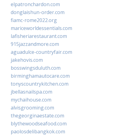
elpatronchardon.com
donglaishun-order.com
fiamc-rome2022.org
mariceworldessentials.com
lafisheriarestaurant.com
915jazzandmore.com
aguadulce-countryfair.com
jakehovis.com
bosswingsduluth.com
birminghamautocare.com
tonyscountrykitchen.com
jbellasnailspa.com
mychaihouse.com
alvisgrooming.com
thegeorginaestate.com
blythewoodseafood.com
paolosdelibangkok.com