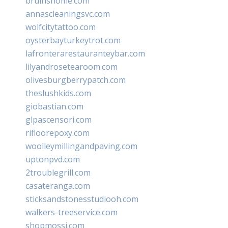
bruinshome.com
annascleaningsvc.com
wolfcitytattoo.com
oysterbayturkeytrot.com
lafronterarestauranteybar.com
lilyandrosetearoom.com
olivesburgberrypatch.com
theslushkids.com
giobastian.com
glpascensori.com
rifloorepoxy.com
woolleymillingandpaving.com
uptonpvd.com
2troublegrill.com
casateranga.com
sticksandstonesstudiooh.com
walkers-treeservice.com
shopmossi.com