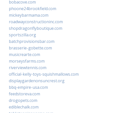
bobacove.com
phoone24brookfield.com
mickeybarmama.com
roadwayconstructioninc.com
shopdragonflyboutique.com
sportszilla.org
batchprovisionsbar.com
brasserie-gobette.com
musicrearte.com
morseysfarms.com
riverviewtennis.com
official-kelly-toys-squishmallows.com
displaygardenonsuncrest.org
bbq-empire-usa.com
feedstoreva.com
drogopets.com
ediblechalk.com