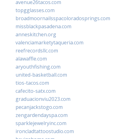
avenue26tacos.com
topgglasses.com
broadmoornailsspacoloradosprings.com
missblackpasadena.com
anneskitchen.org
valenciamarketytaqueria.com
reefrecordsllc.com
alawaffle.com
aryouthfishing.com
united-basketball.com
tios-tacos.com
cafecito-satx.com
graduacionviu2023.com
pecanjackstogo.com
zengardendayspa.com
sparklejewelryinc.com
ironcladtattoostudio.com