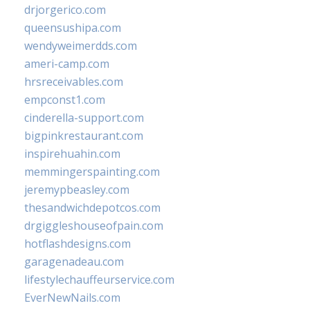
drjorgerico.com
queensushipa.com
wendyweimerdds.com
ameri-camp.com
hrsreceivables.com
empconst1.com
cinderella-support.com
bigpinkrestaurant.com
inspirehuahin.com
memmingerspainting.com
jeremypbeasley.com
thesandwichdepotcos.com
drgiggleshouseofpain.com
hotflashdesigns.com
garagenadeau.com
lifestylechauffeurservice.com
EverNewNails.com