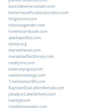
pidfloorsexpress.com
bancodevenezuelaen.com
bettermoodfoodcorporation.com
hingstonnt.com
chooseagender.com
hoverboardssale.com
alaskapolitics.com
stsmp.org
manoelneves.com
mandelaeffectlibrary.com
roselynns.com
balanceyoganj.com
salesforceblogs.com
TrainGames365.com
BaytownEvaCationRentals.com
JabalpurCakeDelivery.com
halobjd.com
intelligenceqatar.com