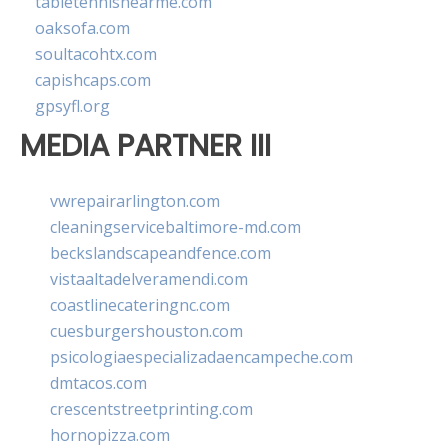
tabletennisnearme.com
oaksofa.com
soultacohtx.com
capishcaps.com
gpsyfl.org
MEDIA PARTNER III
vwrepairarlington.com
cleaningservicebaltimore-md.com
beckslandscapeandfence.com
vistaaltadelveramendi.com
coastlinecateringnc.com
cuesburgershouston.com
psicologiaespecializadaencampeche.com
dmtacos.com
crescentstreetprinting.com
hornopizza.com