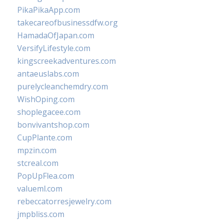
PikaPikaApp.com
takecareofbusinessdfw.org
HamadaOfJapan.com
VersifyLifestyle.com
kingscreekadventures.com
antaeuslabs.com
purelycleanchemdry.com
WishOping.com
shoplegacee.com
bonvivantshop.com
CupPlante.com
mpzin.com
stcreal.com
PopUpFlea.com
valueml.com
rebeccatorresjewelry.com
jmpbliss.com