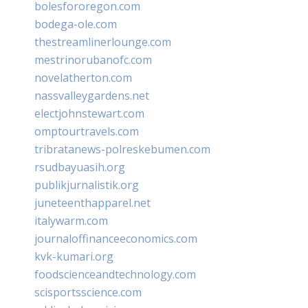
bolesfororegon.com
bodega-ole.com
thestreamlinerlounge.com
mestrinorubanofc.com
novelatherton.com
nassvalleygardens.net
electjohnstewart.com
omptourtravels.com
tribratanews-polreskebumen.com
rsudbayuasih.org
publikjurnalistik.org
juneteenthapparel.net
italywarm.com
journaloffinanceeconomics.com
kvk-kumari.org
foodscienceandtechnology.com
scisportsscience.com