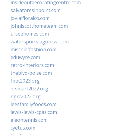
insideoutdecoratingcentre.com
salvatoresinpoint.com
jovialfloralco.com
johnlscotthometeam.com
u-seehomes.com
watersportslagonissi.com
mischieffashion.com
eduwyre.com
retro-interiors.com
theblvd-boise.com
fpet2023.org
e-smart2022.org
ngrc2022.org
leesfamilyfoods.com
lewis-lewis-cpas.com
eleontennis.com
cyetus.com