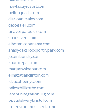
plazabatai.com
hawkscayresort.com
hellonquads.com
diarioanimales.com
decogaleri.com
unavozparadios.com
shoes-vert.com
elbotanicopanama.com
shadyoaksrockportrvpark.com
jccoinlaundry.com
kautorepair.com
marjaeswinebar.com
elmazatlanclinton.com
ideacoffeenyc.com
odieschillicothe.com
lacantinitagalesburg.com
pizzadeliverybristol.com
greenstarsmogcheck.com