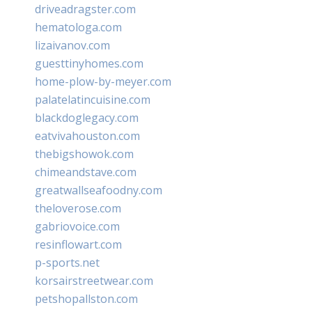
driveadragster.com
hematologa.com
lizaivanov.com
guesttinyhomes.com
home-plow-by-meyer.com
palatelatincuisine.com
blackdoglegacy.com
eatvivahouston.com
thebigshowok.com
chimeandstave.com
greatwallseafoodny.com
theloverose.com
gabriovoice.com
resinflowart.com
p-sports.net
korsairstreetwear.com
petshopallston.com