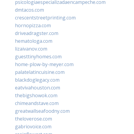
psicologiaespecializadaencampeche.com
dmtacos.com
crescentstreetprinting.com
hornopizza.com
driveadragster.com
hematologa.com
lizaivanov.com
guesttinyhomes.com
home-plow-by-meyer.com
palatelatincuisine.com
blackdoglegacy.com
eatvivahouston.com
thebigshowok.com
chimeandstave.com
greatwallseafoodny.com
theloverose.com
gabriovoice.com