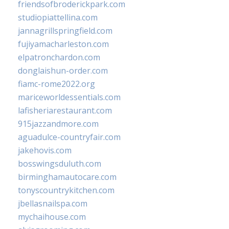
friendsofbroderickpark.com
studiopiattellina.com
jannagrillspringfield.com
fujiyamacharleston.com
elpatronchardon.com
donglaishun-order.com
fiamc-rome2022.org
mariceworldessentials.com
lafisheriarestaurant.com
915jazzandmore.com
aguadulce-countryfair.com
jakehovis.com
bosswingsduluth.com
birminghamautocare.com
tonyscountrykitchen.com
jbellasnailspa.com
mychaihouse.com