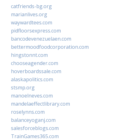
catfriends-bg.org
marianlives.org
waywardtees.com
pidfloorsexpress.com
bancodevenezuelaen.com
bettermoodfoodcorporation.com
hingstonnt.com
chooseagender.com
hoverboardssale.com
alaskapolitics.com
stsmp.org
manoelneves.com
mandelaeffectlibrary.com
roselynns.com
balanceyoganj.com
salesforceblogs.com
TrainGames365.com