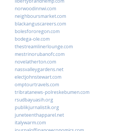
libertybrandhemp.com
norwoodinnwi.com
neighboursmarket.com
blackanguscareers.com
bolesfororegon.com
bodega-ole.com
thestreamlinerlounge.com
mestrinorubanofc.com
novelatherton.com
nassvalleygardens.net
electjohnstewart.com
omptourtravels.com
tribratanews-polreskebumen.com
rsudbayuasih.org
publikjurnalistik.org
juneteenthapparel.net
italywarm.com
journaloffinanceeconomics.com