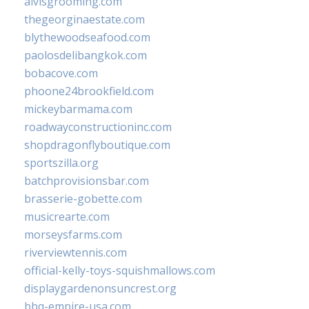
alvisgrooming.com
thegeorginaestate.com
blythewoodseafood.com
paolosdelibangkok.com
bobacove.com
phoone24brookfield.com
mickeybarmama.com
roadwayconstructioninc.com
shopdragonflyboutique.com
sportszilla.org
batchprovisionsbar.com
brasserie-gobette.com
musicrearte.com
morseysfarms.com
riverviewtennis.com
official-kelly-toys-squishmallows.com
displaygardenonsuncrest.org
bbq-empire-usa.com