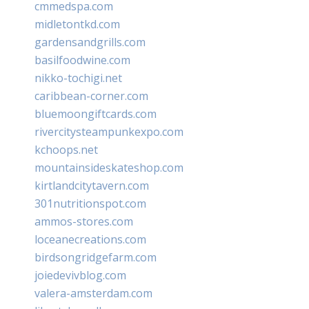
cmmedspa.com
midletontkd.com
gardensandgrills.com
basilfoodwine.com
nikko-tochigi.net
caribbean-corner.com
bluemoongiftcards.com
rivercitysteampunkexpo.com
kchoops.net
mountainsideskateshop.com
kirtlandcitytavern.com
301nutritionspot.com
ammos-stores.com
loceanecreations.com
birdsongridgefarm.com
joiedevivblog.com
valera-amsterdam.com