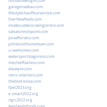
hotflashdesigns.com
garagenadeau.com
lifestylechauffeurservice.com
EverNewNails.com
insideoutdecoratingcentre.com
salvatoresinpoint.com
jovialfloralco.com
johnlscotthometeam.com
u-seehomes.com
watersportslagonissi.com
mischieffashion.com
eduwyre.com
retro-interiors.com
theblvd-boise.com
fpet2023.org
e-smart2022.org
ngrc2022.org
leesfamilyfoods.com