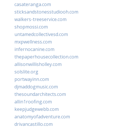
casateranga.com
sticksandstonesstudiooh.com
walkers-treeservice.com
shopmossi.com
untamedcollectivesd.com
mxpwellness.com
infernocanine.com
thepaperhousecollection.com
allisonwillisholley.com
solslite.org
portwayinn.com
djmaddogmusic.com
thesoundarchitects.com
allin1roofing.com
keepjudgewebb.com
anatomyofadventure.com
drivancastillo.com