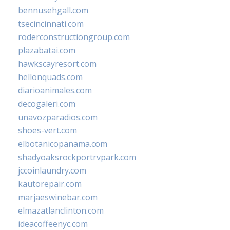
bennusehgall.com
tsecincinnati.com
roderconstructiongroup.com
plazabatai.com
hawkscayresort.com
hellonquads.com
diarioanimales.com
decogaleri.com
unavozparadios.com
shoes-vert.com
elbotanicopanama.com
shadyoaksrockportrvpark.com
jccoinlaundry.com
kautorepair.com
marjaeswinebar.com
elmazatlanclinton.com
ideacoffeenyc.com