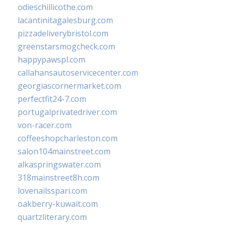
odieschillicothe.com
lacantinitagalesburg.com
pizzadeliverybristol.com
greenstarsmogcheck.com
happypawspl.com
callahansautoservicecenter.com
georgiascornermarket.com
perfectfit24-7.com
portugalprivatedriver.com
von-racer.com
coffeeshopcharleston.com
salon104mainstreet.com
alkaspringswater.com
318mainstreet8h.com
lovenailsspari.com
oakberry-kuwait.com
quartzliterary.com