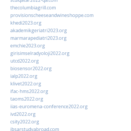
scdlqatar2022-qa.com
thecolumbiagrill.com
provisionscheeseandwineshoppe.com
khedi2023.org
akademikgeriatri2023.org
marmarapediatri2023.org
emchie2023.org
girisimselradyoloji2022.org
utcd2022.org
biosensor2022.org
ialp2022.org
klivet2022.org
ifac-hms2022.org
taoms2022.org
iias-euromena-conference2022.org
ivd2022.org
csity2022.org
ibsarstudyabroad.com