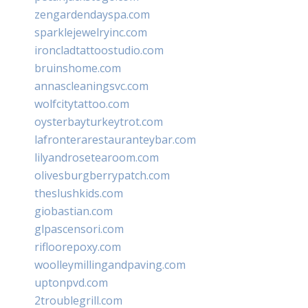
zengardendayspa.com
sparklejewelryinc.com
ironcladtattoostudio.com
bruinshome.com
annascleaningsvc.com
wolfcitytattoo.com
oysterbayturkeytrot.com
lafronterarestauranteybar.com
lilyandrosetearoom.com
olivesburgberrypatch.com
theslushkids.com
giobastian.com
glpascensori.com
rifloorepoxy.com
woolleymillingandpaving.com
uptonpvd.com
2troublegrill.com