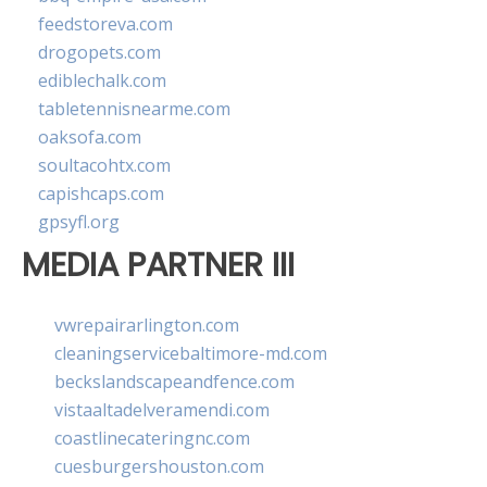
feedstoreva.com
drogopets.com
ediblechalk.com
tabletennisnearme.com
oaksofa.com
soultacohtx.com
capishcaps.com
gpsyfl.org
MEDIA PARTNER III
vwrepairarlington.com
cleaningservicebaltimore-md.com
beckslandscapeandfence.com
vistaaltadelveramendi.com
coastlinecateringnc.com
cuesburgershouston.com