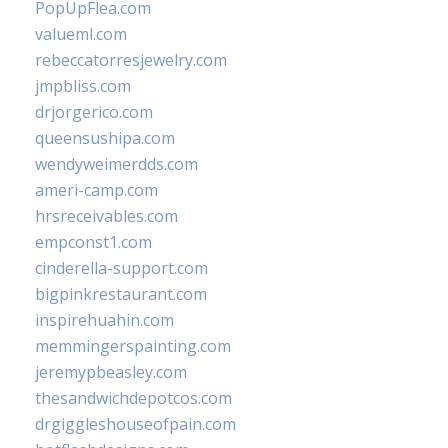
PopUpFlea.com
valueml.com
rebeccatorresjewelry.com
jmpbliss.com
drjorgerico.com
queensushipa.com
wendyweimerdds.com
ameri-camp.com
hrsreceivables.com
empconst1.com
cinderella-support.com
bigpinkrestaurant.com
inspirehuahin.com
memmingerspainting.com
jeremypbeasley.com
thesandwichdepotcos.com
drgiggleshouseofpain.com