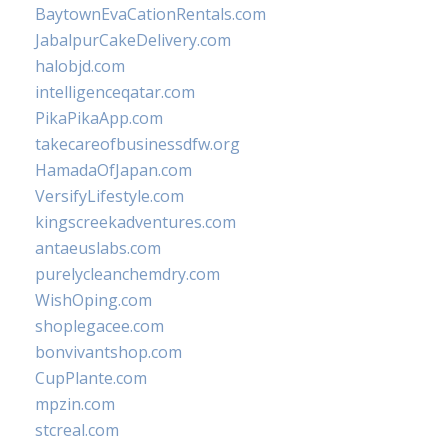
BaytownEvaCationRentals.com
JabalpurCakeDelivery.com
halobjd.com
intelligenceqatar.com
PikaPikaApp.com
takecareofbusinessdfw.org
HamadaOfJapan.com
VersifyLifestyle.com
kingscreekadventures.com
antaeuslabs.com
purelycleanchemdry.com
WishOping.com
shoplegacee.com
bonvivantshop.com
CupPlante.com
mpzin.com
stcreal.com