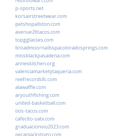
resinflowart.com
p-sports.net
korsairstreetwear.com
petshopallston.com
avenue26tacos.com
topgglasses.com
broadmoornailsspacoloradosprings.com
missblackpasadena.com
anneskitchen.org
valenciamarketytaqueria.com
reefrecordsllc.com
alawaffle.com
aryouthfishing.com
united-basketball.com
tios-tacos.com
cafecito-satx.com
graduacionviu2023.com
pecanjackstogo.com