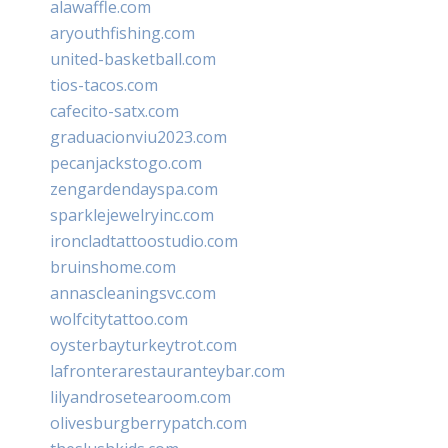
alawaffle.com
aryouthfishing.com
united-basketball.com
tios-tacos.com
cafecito-satx.com
graduacionviu2023.com
pecanjackstogo.com
zengardendayspa.com
sparklejewelryinc.com
ironcladtattoostudio.com
bruinshome.com
annascleaningsvc.com
wolfcitytattoo.com
oysterbayturkeytrot.com
lafronterarestauranteybar.com
lilyandrosetearoom.com
olivesburgberrypatch.com