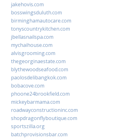
jakehovis.com
bosswingsduluth.com
birminghamautocare.com
tonyscountrykitchen.com
jbellasnailspa.com
mychaihouse.com
alvisgrooming.com
thegeorginaestate.com
blythewoodseafood.com
paolosdelibangkok.com
bobacove.com
phoone24brookfield.com
mickeybarmama.com
roadwayconstructioninc.com
shopdragonflyboutique.com
sportszilla.org
batchprovisionsbar.com