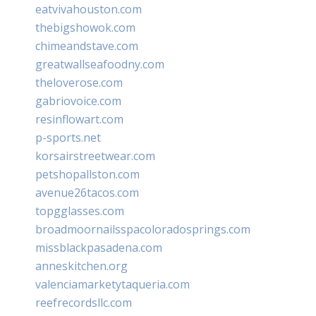
eatvivahouston.com
thebigshowok.com
chimeandstave.com
greatwallseafoodny.com
theloverose.com
gabriovoice.com
resinflowart.com
p-sports.net
korsairstreetwear.com
petshopallston.com
avenue26tacos.com
topgglasses.com
broadmoornailsspacoloradosprings.com
missblackpasadena.com
anneskitchen.org
valenciamarketytaqueria.com
reefrecordsllc.com