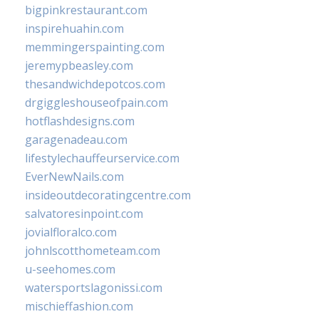
bigpinkrestaurant.com
inspirehuahin.com
memmingerspainting.com
jeremypbeasley.com
thesandwichdepotcos.com
drgiggleshouseofpain.com
hotflashdesigns.com
garagenadeau.com
lifestylechauffeurservice.com
EverNewNails.com
insideoutdecoratingcentre.com
salvatoresinpoint.com
jovialfloralco.com
johnlscotthometeam.com
u-seehomes.com
watersportslagonissi.com
mischieffashion.com