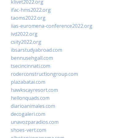
klivet2022.org
ifac-hms2022.org
taoms2022.org
iias-euromena-conference2022.org
ivd2022.org
csity2022.org
ibsarstudyabroad.com
bennusehgall.com
tsecincinnati.com
roderconstructiongroup.com
plazabatai.com
hawkscayresort.com
hellonquads.com
diarioanimales.com
decogaleri.com
unavozparadios.com
shoes-vert.com