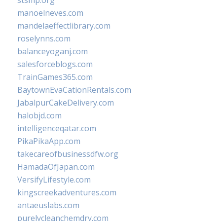
stsmp.org
manoelneves.com
mandelaeffectlibrary.com
roselynns.com
balanceyoganj.com
salesforceblogs.com
TrainGames365.com
BaytownEvaCationRentals.com
JabalpurCakeDelivery.com
halobjd.com
intelligenceqatar.com
PikaPikaApp.com
takecareofbusinessdfw.org
HamadaOfJapan.com
VersifyLifestyle.com
kingscreekadventures.com
antaeuslabs.com
purelycleanchemdry.com