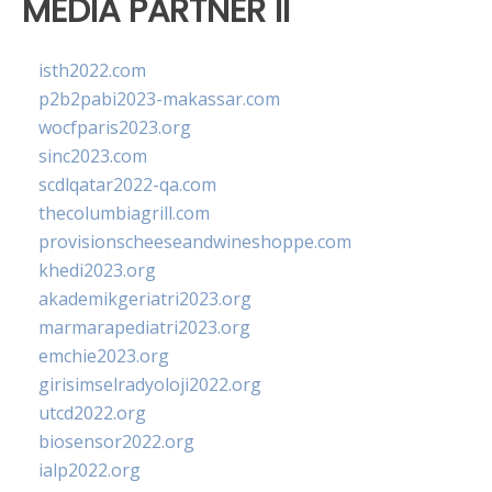
MEDIA PARTNER II
isth2022.com
p2b2pabi2023-makassar.com
wocfparis2023.org
sinc2023.com
scdlqatar2022-qa.com
thecolumbiagrill.com
provisionscheeseandwineshoppe.com
khedi2023.org
akademikgeriatri2023.org
marmarapediatri2023.org
emchie2023.org
girisimselradyoloji2022.org
utcd2022.org
biosensor2022.org
ialp2022.org