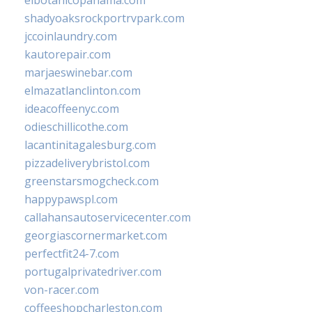
elbotanicopanama.com
shadyoaksrockportrvpark.com
jccoinlaundry.com
kautorepair.com
marjaeswinebar.com
elmazatlanclinton.com
ideacoffeenyc.com
odieschillicothe.com
lacantinitagalesburg.com
pizzadeliverybristol.com
greenstarsmogcheck.com
happypawspl.com
callahansautoservicecenter.com
georgiascornermarket.com
perfectfit24-7.com
portugalprivatedriver.com
von-racer.com
coffeeshopcharleston.com