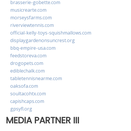
brasserie-gobette.com
musicrearte.com
morseysfarms.com
riverviewtennis.com
official-kelly-toys-squishmallows.com
displaygardenonsuncrest.org
bbq-empire-usa.com
feedstoreva.com
drogopets.com
ediblechalk.com
tabletennisnearme.com
oaksofa.com
soultacohtx.com
capishcaps.com
gpsyfl.org
MEDIA PARTNER III