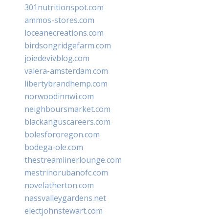
301nutritionspot.com
ammos-stores.com
loceanecreations.com
birdsongridgefarm.com
joiedevivblog.com
valera-amsterdam.com
libertybrandhemp.com
norwoodinnwi.com
neighboursmarket.com
blackanguscareers.com
bolesfororegon.com
bodega-ole.com
thestreamlinerlounge.com
mestrinorubanofc.com
novelatherton.com
nassvalleygardens.net
electjohnstewart.com