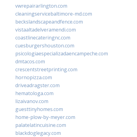
vwrepairarlington.com
cleaningservicebaltimore-md.com
beckslandscapeandfence.com
vistaaltadelveramendi.com
coastlinecateringnc.com
cuesburgershouston.com
psicologiaespecializadaencampeche.com
dmtacos.com
crescentstreetprinting.com
hornopizza.com
driveadragster.com
hematologa.com
lizaivanov.com
guesttinyhomes.com
home-plow-by-meyer.com
palatelatincuisine.com
blackdoglegacy.com