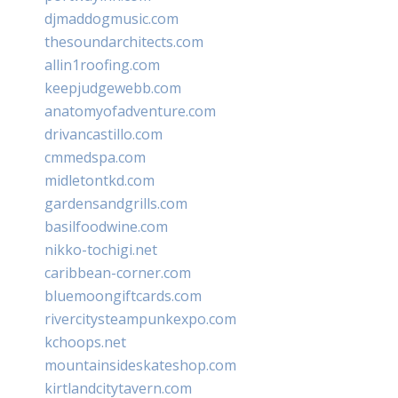
djmaddogmusic.com
thesoundarchitects.com
allin1roofing.com
keepjudgewebb.com
anatomyofadventure.com
drivancastillo.com
cmmedspa.com
midletontkd.com
gardensandgrills.com
basilfoodwine.com
nikko-tochigi.net
caribbean-corner.com
bluemoongiftcards.com
rivercitysteampunkexpo.com
kchoops.net
mountainsideskateshop.com
kirtlandcitytavern.com