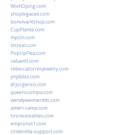
WishOping.com
shoplegacee.com
bonvivantshop.com
CupPlante.com
mpzin.com
stcreal.com
PopUpFlea.com
valueml.com
rebeccatorresjewelry.com
jmpbliss.com
drjorgerico.com
queensushipa.com
wendyweimerdds.com
ameri-camp.com
hrsreceivables.com
empconst1.com
cinderella-support.com