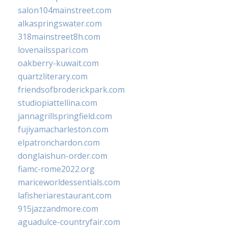
salon104mainstreet.com
alkaspringswater.com
318mainstreet8h.com
lovenailsspari.com
oakberry-kuwait.com
quartzliterary.com
friendsofbroderickpark.com
studiopiattellina.com
jannagrillspringfield.com
fujiyamacharleston.com
elpatronchardon.com
donglaishun-order.com
fiamc-rome2022.org
mariceworldessentials.com
lafisheriarestaurant.com
915jazzandmore.com
aguadulce-countryfair.com