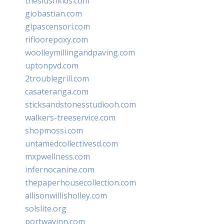
theslushkids.com
giobastian.com
glpascensori.com
rifloorepoxy.com
woolleymillingandpaving.com
uptonpvd.com
2troublegrill.com
casateranga.com
sticksandstonesstudiooh.com
walkers-treeservice.com
shopmossi.com
untamedcollectivesd.com
mxpwellness.com
infernocanine.com
thepaperhousecollection.com
allisonwillisholley.com
solslite.org
portwayinn.com