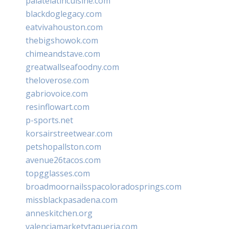
palatelatincuisine.com
blackdoglegacy.com
eatvivahouston.com
thebigshowok.com
chimeandstave.com
greatwallseafoodny.com
theloverose.com
gabriovoice.com
resinflowart.com
p-sports.net
korsairstreetwear.com
petshopallston.com
avenue26tacos.com
topgglasses.com
broadmoornailsspacoloradosprings.com
missblackpasadena.com
anneskitchen.org
valenciamarketytaqueria.com