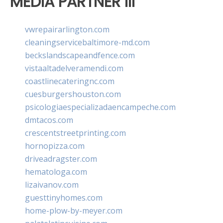
MEDIA PARTNER III
vwrepairarlington.com
cleaningservicebaltimore-md.com
beckslandscapeandfence.com
vistaaltadelveramendi.com
coastlinecateringnc.com
cuesburgershouston.com
psicologiaespecializadaencampeche.com
dmtacos.com
crescentstreetprinting.com
hornopizza.com
driveadragster.com
hematologa.com
lizaivanov.com
guesttinyhomes.com
home-plow-by-meyer.com