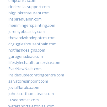
empconst1.com
cinderella-support.com
bigpinkrestaurant.com
inspirehuahin.com
memmingerspainting.com
jeremypbeasley.com
thesandwichdepotcos.com
drgiggleshouseofpain.com
hotflashdesigns.com
garagenadeau.com
lifestylechauffeurservice.com
EverNewNails.com
insideoutdecoratingcentre.com
salvatoresinpoint.com
jovialfloralco.com
johnlscotthometeam.com
u-seehomes.com
watersportslagonissi.com