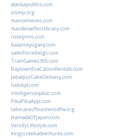
alaskapolitics.com
stsmp.org
manoelneves.com
mandelaeffectlibrary.com
roselynns.com
balanceyoganj.com
salesforceblogs.com
TrainGames365.com
BaytownEvaCationRentals.com
JabalpurCakeDelivery.com
halobjd.com
intelligenceqatar.com
PikaPikaApp.com
takecareofbusinessdfw.org
HamadaOfJapan.com
VersifyLifestyle.com
kingscreekadventures.com