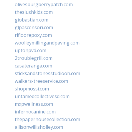
olivesburgberrypatch.com
theslushkids.com
giobastian.com
glpascensori.com
rifloorepoxy.com
woolleymillingandpaving.com
uptonpvd.com
2troublegrill.com
casateranga.com
sticksandstonesstudiooh.com
walkers-treeservice.com
shopmossi.com
untamedcollectivesd.com
mxpwellness.com
infernocanine.com
thepaperhousecollection.com
allisonwillisholley.com