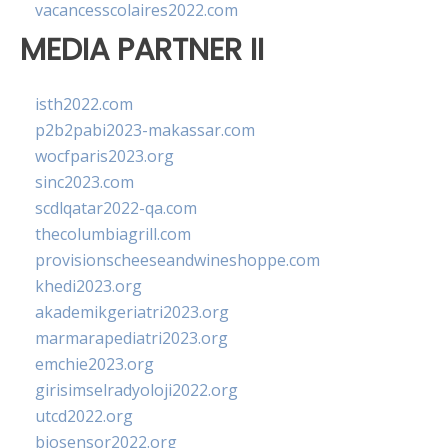
vacancesscolaires2022.com
MEDIA PARTNER II
isth2022.com
p2b2pabi2023-makassar.com
wocfparis2023.org
sinc2023.com
scdlqatar2022-qa.com
thecolumbiagrill.com
provisionscheeseandwineshoppe.com
khedi2023.org
akademikgeriatri2023.org
marmarapediatri2023.org
emchie2023.org
girisimselradyoloji2022.org
utcd2022.org
biosensor2022.org