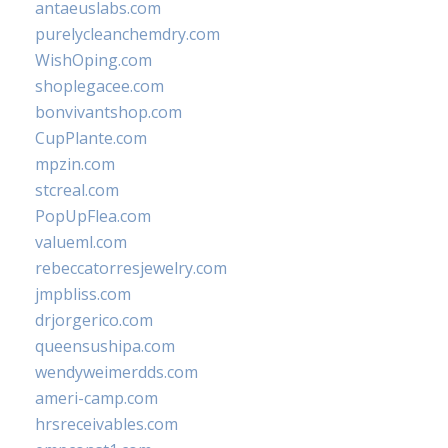
antaeuslabs.com
purelycleanchemdry.com
WishOping.com
shoplegacee.com
bonvivantshop.com
CupPlante.com
mpzin.com
stcreal.com
PopUpFlea.com
valueml.com
rebeccatorresjewelry.com
jmpbliss.com
drjorgerico.com
queensushipa.com
wendyweimerdds.com
ameri-camp.com
hrsreceivables.com