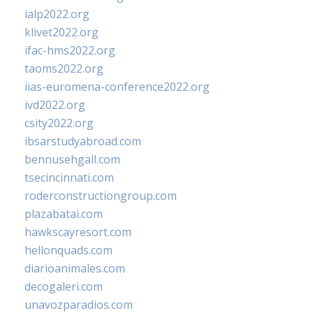
ialp2022.org
klivet2022.org
ifac-hms2022.org
taoms2022.org
iias-euromena-conference2022.org
ivd2022.org
csity2022.org
ibsarstudyabroad.com
bennusehgall.com
tsecincinnati.com
roderconstructiongroup.com
plazabatai.com
hawkscayresort.com
hellonquads.com
diarioanimales.com
decogaleri.com
unavozparadios.com