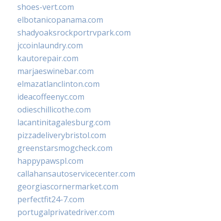
shoes-vert.com
elbotanicopanama.com
shadyoaksrockportrvpark.com
jccoinlaundry.com
kautorepair.com
marjaeswinebar.com
elmazatlanclinton.com
ideacoffeenyc.com
odieschillicothe.com
lacantinitagalesburg.com
pizzadeliverybristol.com
greenstarsmogcheck.com
happypawspl.com
callahansautoservicecenter.com
georgiascornermarket.com
perfectfit24-7.com
portugalprivatedriver.com