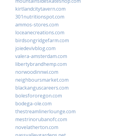
mountainsideskateshop.com
kirtlandcitytavern.com
301nutritionspot.com
ammos-stores.com
loceanecreations.com
birdsongridgefarm.com
joiedevivblog.com
valera-amsterdam.com
libertybrandhemp.com
norwoodinnwi.com
neighboursmarket.com
blackanguscareers.com
bolesfororegon.com
bodega-ole.com
thestreamlinerlounge.com
mestrinorubanofc.com
novelatherton.com
nassvalleygardens.net