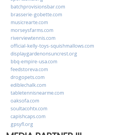
batchprovisionsbar.com
brasserie-gobette.com
musicrearte.com
morseysfarms.com
riverviewtennis.com
official-kelly-toys-squishmallows.com
displaygardenonsuncrest.org
bbq-empire-usa.com
feedstoreva.com
drogopets.com
ediblechalk.com
tabletennisnearme.com
oaksofa.com
soultacohtx.com
capishcaps.com
gpsyfl.org