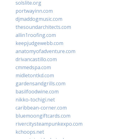
solslite.org
portwayinn.com
djmaddogmusic.com
thesoundarchitects.com
allin1roofing.com
keepjudgewebb.com
anatomyofadventure.com
drivancastillo.com
cmmedspa.com
midletontkd.com
gardensandgrills.com
basilfoodwine.com
nikko-tochigi.net
caribbean-corner.com
bluemoongiftcards.com
rivercitysteampunkexpo.com
kchoops.net