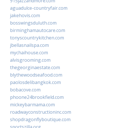
915jazzandmore.com
aguadulce-countryfair.com
jakehovis.com
bosswingsduluth.com
birminghamautocare.com
tonyscountrykitchen.com
jbellasnailspa.com
mychaihouse.com
alvisgrooming.com
thegeorginaestate.com
blythewoodseafood.com
paolosdelibangkok.com
bobacove.com
phoone24brookfield.com
mickeybarmama.com
roadwayconstructioninc.com
shopdragonflyboutique.com
sportszilla.org