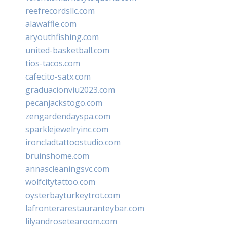
reefrecordsllc.com
alawaffle.com
aryouthfishing.com
united-basketball.com
tios-tacos.com
cafecito-satx.com
graduacionviu2023.com
pecanjackstogo.com
zengardendayspa.com
sparklejewelryinc.com
ironcladtattoostudio.com
bruinshome.com
annascleaningsvc.com
wolfcitytattoo.com
oysterbayturkeytrot.com
lafronterarestauranteybar.com
lilyandrosetearoom.com