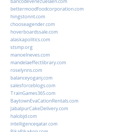
bancodevenezuelaen.com
bettermoodfoodcorporation.com
hingstonnt.com
chooseagender.com
hoverboardssale.com
alaskapolitics.com
stsmp.org
manoelneves.com
mandelaeffectlibrary.com
roselynns.com
balanceyoganj.com
salesforceblogs.com
TrainGames365.com
BaytownEvaCationRentals.com
JabalpurCakeDelivery.com
halobjd.com
intelligenceqatar.com
PikaPikaApp.com