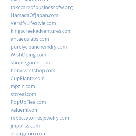
takecareofbusinessdfw.org
HamadaOfJapan.com
VersifyLifestyle.com
kingscreekadventures.com
antaeuslabs.com
purelycleanchemdry.com
WishOping.com
shoplegacee.com
bonvivantshop.com
CupPlante.com
mpzin.com
stcreal.com
PopUpFlea.com
valueml.com
rebeccatorresjewelry.com
jmpbliss.com
drjorgerico.com