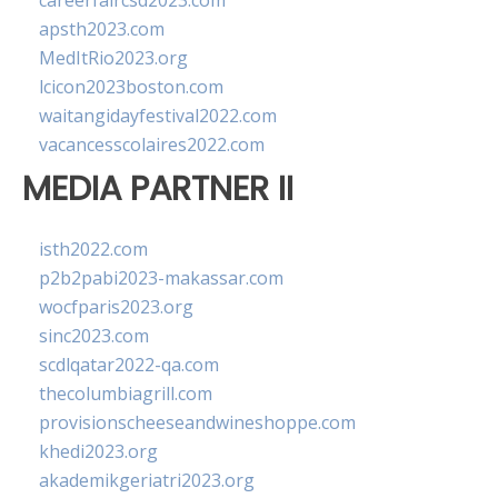
careerfaircsd2023.com
apsth2023.com
MedItRio2023.org
lcicon2023boston.com
waitangidayfestival2022.com
vacancesscolaires2022.com
MEDIA PARTNER II
isth2022.com
p2b2pabi2023-makassar.com
wocfparis2023.org
sinc2023.com
scdlqatar2022-qa.com
thecolumbiagrill.com
provisionscheeseandwineshoppe.com
khedi2023.org
akademikgeriatri2023.org