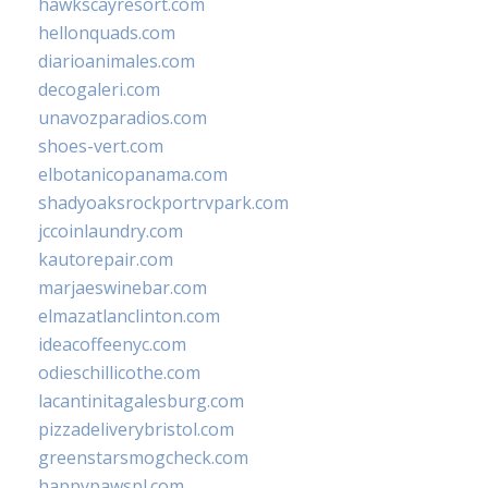
hawkscayresort.com
hellonquads.com
diarioanimales.com
decogaleri.com
unavozparadios.com
shoes-vert.com
elbotanicopanama.com
shadyoaksrockportrvpark.com
jccoinlaundry.com
kautorepair.com
marjaeswinebar.com
elmazatlanclinton.com
ideacoffeenyc.com
odieschillicothe.com
lacantinitagalesburg.com
pizzadeliverybristol.com
greenstarsmogcheck.com
happypawspl.com