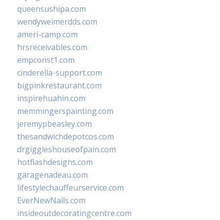
queensushipa.com
wendyweimerdds.com
ameri-camp.com
hrsreceivables.com
empconst1.com
cinderella-support.com
bigpinkrestaurant.com
inspirehuahin.com
memmingerspainting.com
jeremypbeasley.com
thesandwichdepotcos.com
drgiggleshouseofpain.com
hotflashdesigns.com
garagenadeau.com
lifestylechauffeurservice.com
EverNewNails.com
insideoutdecoratingcentre.com