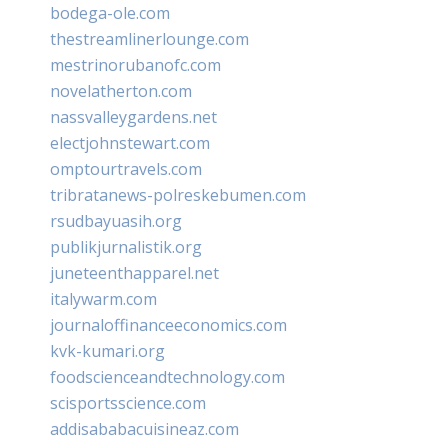
bodega-ole.com
thestreamlinerlounge.com
mestrinorubanofc.com
novelatherton.com
nassvalleygardens.net
electjohnstewart.com
omptourtravels.com
tribratanews-polreskebumen.com
rsudbayuasih.org
publikjurnalistik.org
juneteenthapparel.net
italywarm.com
journaloffinanceeconomics.com
kvk-kumari.org
foodscienceandtechnology.com
scisportsscience.com
addisababacuisineaz.com