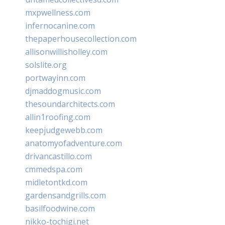
mxpwellness.com
infernocanine.com
thepaperhousecollection.com
allisonwillisholley.com
solslite.org
portwayinn.com
djmaddogmusic.com
thesoundarchitects.com
allin1roofing.com
keepjudgewebb.com
anatomyofadventure.com
drivancastillo.com
cmmedspa.com
midletontkd.com
gardensandgrills.com
basilfoodwine.com
nikko-tochigi.net