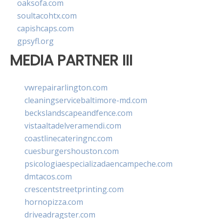
oaksofa.com
soultacohtx.com
capishcaps.com
gpsyfl.org
MEDIA PARTNER III
vwrepairarlington.com
cleaningservicebaltimore-md.com
beckslandscapeandfence.com
vistaaltadelveramendi.com
coastlinecateringnc.com
cuesburgershouston.com
psicologiaespecializadaencampeche.com
dmtacos.com
crescentstreetprinting.com
hornopizza.com
driveadragster.com