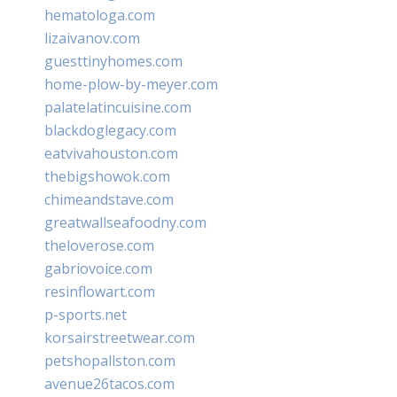
hematologa.com
lizaivanov.com
guesttinyhomes.com
home-plow-by-meyer.com
palatelatincuisine.com
blackdoglegacy.com
eatvivahouston.com
thebigshowok.com
chimeandstave.com
greatwallseafoodny.com
theloverose.com
gabriovoice.com
resinflowart.com
p-sports.net
korsairstreetwear.com
petshopallston.com
avenue26tacos.com