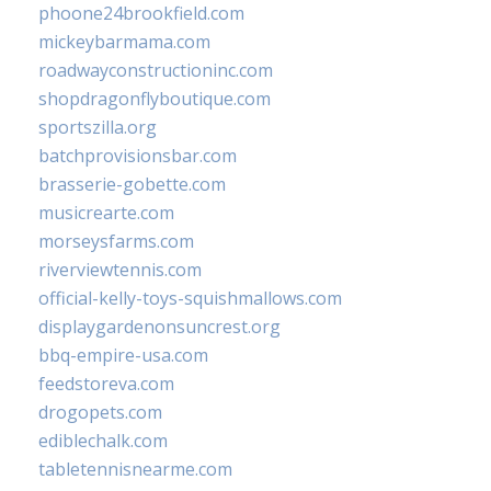
phoone24brookfield.com
mickeybarmama.com
roadwayconstructioninc.com
shopdragonflyboutique.com
sportszilla.org
batchprovisionsbar.com
brasserie-gobette.com
musicrearte.com
morseysfarms.com
riverviewtennis.com
official-kelly-toys-squishmallows.com
displaygardenonsuncrest.org
bbq-empire-usa.com
feedstoreva.com
drogopets.com
ediblechalk.com
tabletennisnearme.com