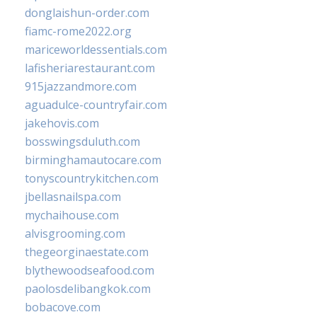
donglaishun-order.com
fiamc-rome2022.org
mariceworldessentials.com
lafisheriarestaurant.com
915jazzandmore.com
aguadulce-countryfair.com
jakehovis.com
bosswingsduluth.com
birminghamautocare.com
tonyscountrykitchen.com
jbellasnailspa.com
mychaihouse.com
alvisgrooming.com
thegeorginaestate.com
blythewoodseafood.com
paolosdelibangkok.com
bobacove.com