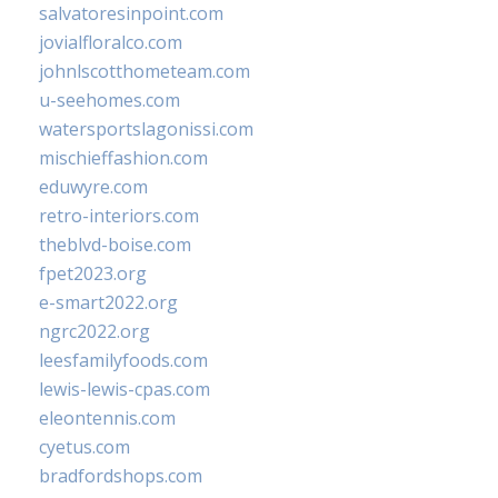
salvatoresinpoint.com
jovialfloralco.com
johnlscotthometeam.com
u-seehomes.com
watersportslagonissi.com
mischieffashion.com
eduwyre.com
retro-interiors.com
theblvd-boise.com
fpet2023.org
e-smart2022.org
ngrc2022.org
leesfamilyfoods.com
lewis-lewis-cpas.com
eleontennis.com
cyetus.com
bradfordshops.com