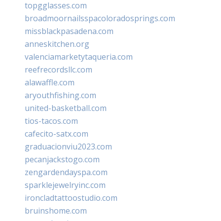
topgglasses.com
broadmoornailsspacoloradosprings.com
missblackpasadena.com
anneskitchen.org
valenciamarketytaqueria.com
reefrecordsllc.com
alawaffle.com
aryouthfishing.com
united-basketball.com
tios-tacos.com
cafecito-satx.com
graduacionviu2023.com
pecanjackstogo.com
zengardendayspa.com
sparklejewelryinc.com
ironcladtattoostudio.com
bruinshome.com