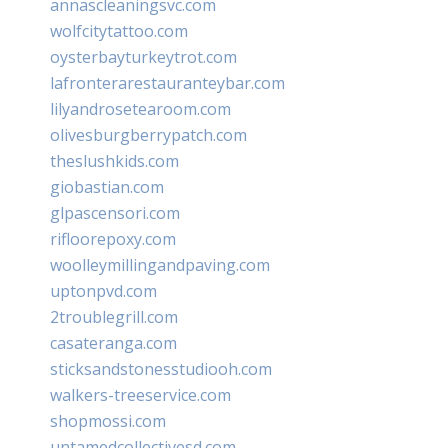
annascleaningsvc.com
wolfcitytattoo.com
oysterbayturkeytrot.com
lafronterarestauranteybar.com
lilyandrosetearoom.com
olivesburgberrypatch.com
theslushkids.com
giobastian.com
glpascensori.com
rifloorepoxy.com
woolleymillingandpaving.com
uptonpvd.com
2troublegrill.com
casateranga.com
sticksandstonesstudiooh.com
walkers-treeservice.com
shopmossi.com
untamedcollectivesd.com